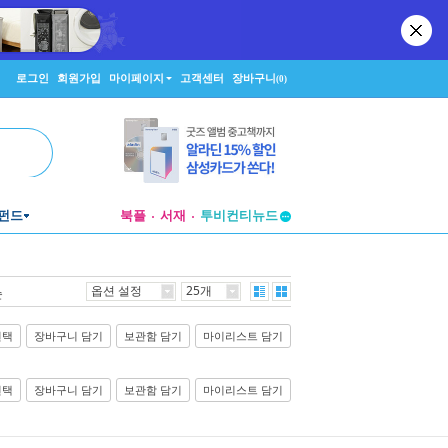
로그인
회원가입
마이페이지
고객센터
장바구니
(0)
펀드
북플
서재
투비컨티뉴드
창작플랫폼
투비컨티뉴드
옵션 설정
25개
순
선택
장바구니 담기
보관함 담기
마이리스트 담기
선택
장바구니 담기
보관함 담기
마이리스트 담기