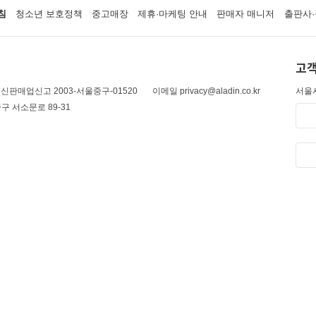
침
청소년 보호정책
중고매장
제휴·마케팅 안내
판매자 매니저
출판사·
고객
신판매업신고 2003-서울중구-01520
이메일 privacy@aladin.co.kr
서울시
구 서소문로 89-31