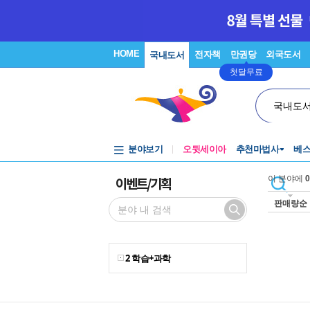
HOME
전자책
만권당
외국도서
국내도서
첫달무료
국내도
분야보기
오뒷세이아
추천마법사
베
이벤트/기획
이 분야에
0
판매량순
2 학습+과학