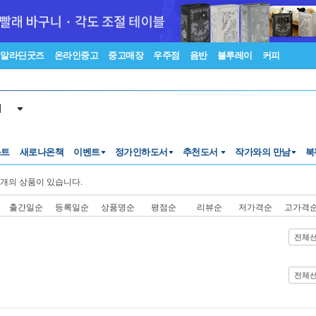
알라딘굿즈
온라인중고
중고매장
우주점
음반
블루레이
커피
서
스트
새로나온책
이벤트
정가인하도서
추천도서
작가와의 만남
북
개의 상품이 있습니다.
출간일순
등록일순
상품명순
평점순
리뷰순
저가격순
고가격
전체
전체