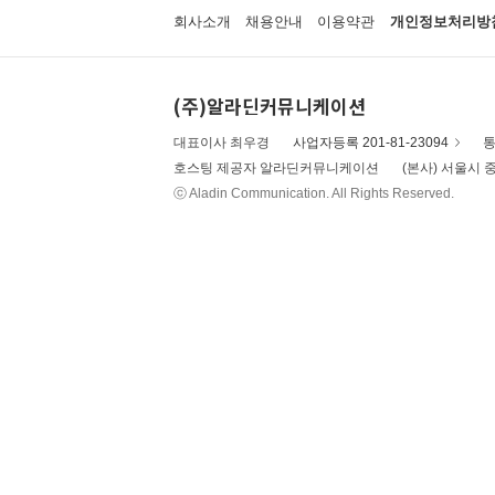
회사소개
채용안내
이용약관
개인정보처리방
(주)알라딘커뮤니케이션
대표이사 최우경
사업자등록 201-81-23094
통
호스팅 제공자 알라딘커뮤니케이션
(본사) 서울시 중
ⓒ Aladin Communication. All Rights Reserved.