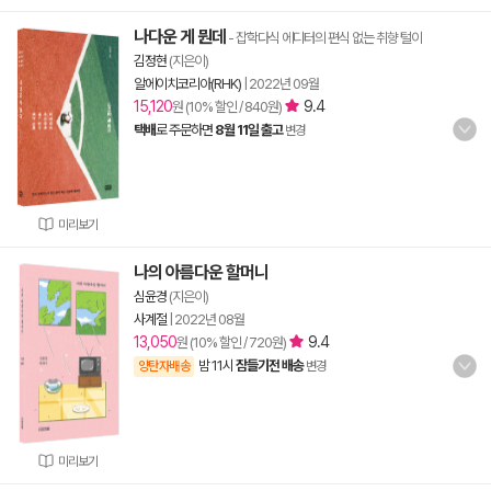
나다운 게 뭔데
- 잡학다식 에디터의 편식 없는 취향 털이
김정현
(지은이)
알에이치코리아(RHK)
|
2022년 09월
15,120
9.4
원 (10% 할인 / 840원)
택배
로 주문하면
8월 11일 출고
변경
미리보기
나의 아름다운 할머니
심윤경
(지은이)
사계절
|
2022년 08월
13,050
9.4
원 (10% 할인 / 720원)
밤 11시
잠들기전 배송
양탄자배송
변경
미리보기