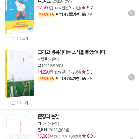
북로망스
|
2022년 08월
17,550
9.7
원 (10% 할인 / 970원)
밤 11시
잠들기전 배송
양탄자배송
변경
미리보기
그리고 행복하다는 소식을 들었습니다
이병률
(지은이)
달
|
2022년 09월
14,220
9.3
원 (10% 할인 / 790원)
밤 11시
잠들기전 배송
양탄자배송
변경
미리보기
문장과 순간
박웅현
(지은이)
인티N
|
2022년 09월
16,200
8.3
원 (10% 할인 / 900원)