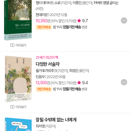
헨리 데이비드 소로
(지은이),
이종인
(옮긴이),
허버트 웬델 글리슨
(사진)
현대지성
|
2021년 12월
10,350
9.7
원 (10% 할인 / 570원)
밤 11시
잠들기전 배송
양탄자배송
변경
미리보기
21세기 최고의 책
다정한 서술자
올가 토카르추크
(지은이),
최성은
(옮긴이)
민음사
|
2022년 09월
13,500
9.4
원 (10% 할인 / 750원)
밤 11시
잠들기전 배송
양탄자배송
변경
미리보기
잘될 수밖에 없는 너에게
최서영
(지은이)