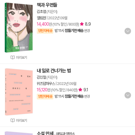
책과 우연들
김초엽
(지은이)
열림원
|
2022년 09월
14,400
8.9
원 (10% 할인 / 800원)
밤 11시
잠들기전 배송
양탄자배송
변경
미리보기
내 일로 건너가는 법
김민철
(지은이)
위즈덤하우스
|
2022년 09월
15,120
9.1
원 (10% 할인 / 840원)
밤 11시
잠들기전 배송
양탄자배송
변경
미리보기
소설 만세
-
매일과 영원 6