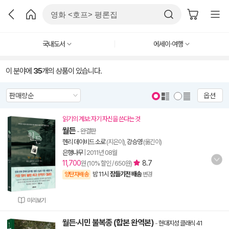
국내도서
에세이·여행
이 분야에
35
개의 상품이 있습니다.
옵션
읽기의 계보: 자기 자신을 쓴다는 것
월든
- 완결판
헨리 데이비드 소로
(지은이),
강승영
(옮긴이)
은행나무
|
2011년 08월
11,700
8.7
원 (10% 할인 / 650원)
밤 11시
잠들기전 배송
양탄자배송
변경
미리보기
월든·시민 불복종 (합본 완역본)
-
현대지성 클래식 41