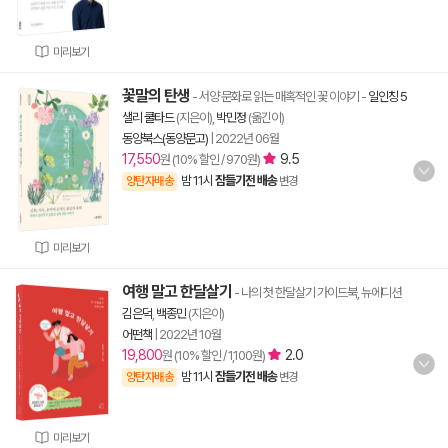
미리보기
꽃말의 탄생
- 서양 문화로 읽는 매혹적인 꽃 이야기
-
일인칭 5
샐리 쿨타드
(지은이),
박민정
(옮긴이)
동양북스(동양문고)
|
2022년 06월
17,550
9.5
원 (10% 할인 / 970원)
밤 11시
잠들기전 배송
양탄자배송
변경
미리보기
여행 말고 한달살기
- 나의 첫 한달살기 가이드북, 뉴에디션
김은덕
,
백종민
(지은이)
어떤책
|
2022년 10월
19,800
2.0
원 (10% 할인 / 1,100원)
밤 11시
잠들기전 배송
양탄자배송
변경
미리보기