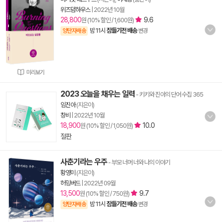
위즈덤하우스
|
2022년 10월
28,800
9.6
원 (10% 할인 / 1,600원)
밤 11시
잠들기전 배송
양탄자배송
변경
미리보기
2023 오늘을 채우는 일력
- 키키와 진아의 단어 수집 365
임진아
(지은이)
창비
|
2022년 10월
18,900
10.0
원 (10% 할인 / 1,050원)
절판
사춘기라는 우주
- 부모 너머 너와 나의 이야기
황영미
(지은이)
허밍버드
|
2022년 09월
13,500
9.7
원 (10% 할인 / 750원)
밤 11시
잠들기전 배송
양탄자배송
변경