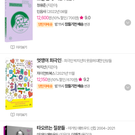
정용준
(지은이)
민음사
|
2022년 08월
12,600
9.0
원 (10% 할인 / 700원)
밤 11시
잠들기전 배송
양탄자배송
변경
미리보기
멋쟁이 희극인
- 희극인 박지선의 웃음에 대한 단상들
박지선
(지은이)
자이언트북스
|
2021년 11월
12,150
9.2
원 (10% 할인 / 670원)
밤 11시
잠들기전 배송
양탄자배송
변경
미리보기
타오르는 질문들
- 마거릿 애트우드 선집 2004~2021
마거릿 애트우드
(지은이),
이재경
(옮긴이)