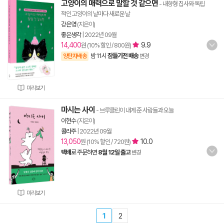
고양이의 매력으로 말할 것 같으면
- 내향형 집사와 독립
적인 고양이의 날마다 새로운 날
강은영
(지은이)
좋은생각
|
2022년 09월
14,400
9.9
원 (10% 할인 / 800원)
밤 11시
잠들기전 배송
양탄자배송
변경
미리보기
마시는 사이
- 브루클린이 내게 준 사람들과 오늘
이현수
(지은이)
콜라주
|
2022년 09월
13,050
10.0
원 (10% 할인 / 720원)
택배
로 주문하면
8월 12일 출고
변경
미리보기
1
2