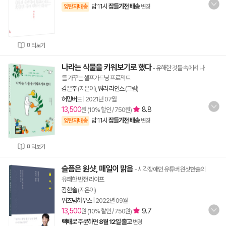
밤 11시
잠들기전 배송
양탄자배송
변경
미리보기
나라는 식물을 키워보기로 했다
- 유해한 것들 속에서 나
를 가꾸는 셀프가드닝 프로젝트
김은주
(지은이),
워리 라인스
(그림)
허밍버드
|
2021년 07월
13,500
8.8
원 (10% 할인 / 750원)
밤 11시
잠들기전 배송
양탄자배송
변경
미리보기
슬픔은 원샷, 매일이 맑음
- 시각장애인 유튜버 원샷한솔의
유쾌한 반전 라이프
김한솔
(지은이)
위즈덤하우스
|
2022년 09월
13,500
9.7
원 (10% 할인 / 750원)
택배
로 주문하면
8월 12일 출고
변경