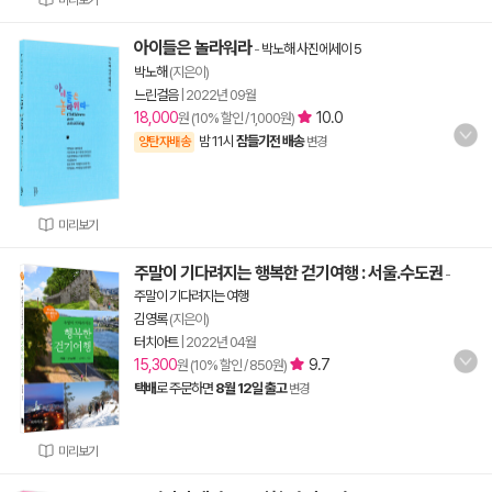
미리보기
아이들은 놀라워라
-
박노해 사진에세이 5
박노해
(지은이)
느린걸음
|
2022년 09월
18,000
10.0
원 (10% 할인 / 1,000원)
밤 11시
잠들기전 배송
양탄자배송
변경
미리보기
주말이 기다려지는 행복한 걷기여행 : 서울.수도권
-
주말이 기다려지는 여행
김영록
(지은이)
터치아트
|
2022년 04월
15,300
9.7
원 (10% 할인 / 850원)
택배
로 주문하면
8월 12일 출고
변경
미리보기