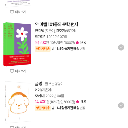
미리보기
얀 마텔 101통의 문학 편지
얀 마텔
(지은이),
강주헌
(옮긴이)
작가정신
|
2022년 07월
16,200
9.8
원 (10% 할인 / 900원)
밤 11시
잠들기전 배송
양탄자배송
변경
미리보기
글멍
- 글 쓰는 멍멍이
예예
(지은이)
모베리
|
2022년 04월
14,400
9.8
원 (10% 할인 / 800원)
밤 11시
잠들기전 배송
양탄자배송
변경