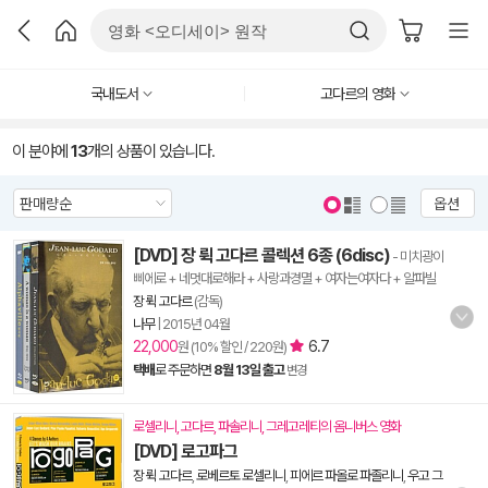
국내도서
고다르의 영화
이 분야에
13
개의 상품이 있습니다.
옵션
[DVD] 장 뤽 고다르 콜렉션 6종 (6disc)
- 미치광이
삐에로 + 네멋대로해라 + 사랑과경멸 + 여자는여자다 + 알파빌
장 뤽 고다르
(감독)
나무
|
2015년 04월
22,000
6.7
원 (10% 할인 / 220원)
택배
로 주문하면
8월 13일 출고
변경
로셀리니, 고다르, 파솔리니, 그레고레티의 옴니버스 영화
[DVD] 로고파그
장 뤽 고다르
,
로베르토 로셀리니
,
피에르 파올로 파졸리니
,
우고 그