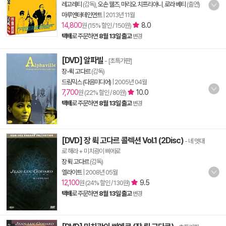
레고레티
(감독),
오손 웰즈
,
마리오 치프리아니
,
로라 베티
(출연)
마루엔터테인먼트
|
2013년 11월
14,800
8.0
원 (15% 할인 / 150원)
택배
로 주문하면
8월 13일 출고
변경
[DVD] 알파빌
- [초특가판]
장-뤽 고다르
(감독)
드림믹스 (다음미디어)
|
2005년 04월
7,700
10.0
원 (22% 할인 / 80원)
택배
로 주문하면
8월 13일 출고
변경
[DVD] 장 뤽 고다르 콜렉션 Vol.1 (2Disc)
- 네 멋대
로 해라 + 미치광이 삐에로
장 뤽 고다르
(감독)
엘라이트
|
2008년 05월
12,100
9.5
원 (24% 할인 / 130원)
택배
로 주문하면
8월 13일 출고
변경