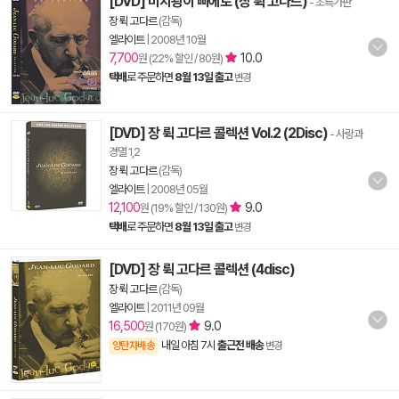
[DVD] 미치광이 삐에로 (장 뤽 고다르)
- 초특가판
장 뤽 고다르
(감독)
엘라이트
|
2008년 10월
7,700
10.0
원 (22% 할인 / 80원)
택배
로 주문하면
8월 13일 출고
변경
[DVD] 장 뤽 고다르 콜렉션 Vol.2 (2Disc)
- 사랑과
경멸 1,2
장 뤽 고다르
(감독)
엘라이트
|
2008년 05월
12,100
9.0
원 (19% 할인 / 130원)
택배
로 주문하면
8월 13일 출고
변경
[DVD] 장 뤽 고다르 콜렉션 (4disc)
장 뤽 고다르
(감독)
엘라이트
|
2011년 09월
16,500
9.0
원 (170원)
내일 아침 7시
출근전 배송
양탄자배송
변경