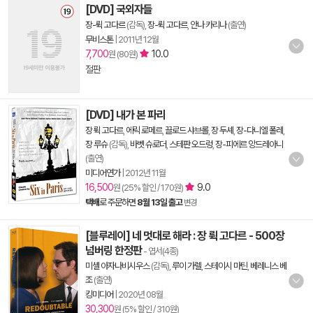
[DVD] 국외자들
장-뤽 고다르
(감독),
장-뤽 고다르
,
안나 카리나
(출연)
무비스톤
|
2011년 12월
7,700
10.0
원 (80원)
절판
[DVD] 내가 본 파리
장 뤽 고다르
,
에릭 로메르
,
끌로드 샤브롤
,
장 두셰
,
장-다니엘 폴레
,
장 루슈
(감독),
바벳 슈로더
,
스테판 오드렁
,
장-피에르 앙드레아니
(출연)
미디어연가
|
2012년 11월
16,500
9.0
원 (25% 할인 / 170원)
택배
로 주문하면
8월 13일 출고
변경
[블루레이] 네 멋대로 해라 : 장 뤽 고다르 - 500장
넘버링 한정판
- 엽서(4종)
미셸 아자나비시우스
(감독),
루이 가렐
,
스테이시 마틴
,
베레니스 베
조
(출연)
킹미디어
|
2020년 08월
30,300
원 (5% 할인 / 310원)