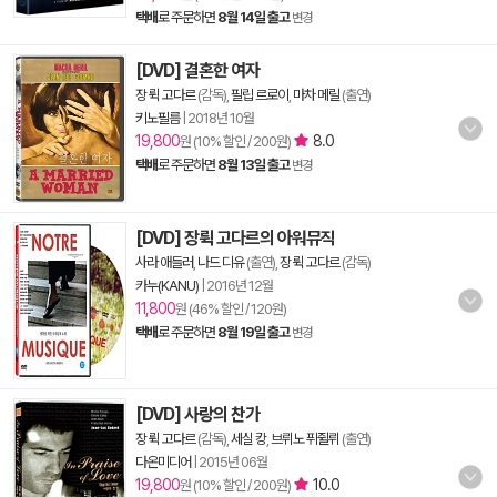
택배
로 주문하면
8월 14일 출고
변경
[DVD] 결혼한 여자
장 뤽 고다르
(감독),
필립 르로이
,
마차 메릴
(출연)
키노필름
|
2018년 10월
19,800
8.0
원 (10% 할인 / 200원)
택배
로 주문하면
8월 13일 출고
변경
[DVD] 장뤽 고다르의 아워뮤직
사라 애들러
,
나드 디유
(출연),
장 뤽 고다르
(감독)
카누(KANU)
|
2016년 12월
11,800
원 (46% 할인 / 120원)
택배
로 주문하면
8월 19일 출고
변경
[DVD] 사랑의 찬가
장 뤽 고다르
(감독),
세실 캉
,
브뤼노 퓌쥘뤼
(출연)
다온미디어
|
2015년 06월
19,800
10.0
원 (10% 할인 / 200원)