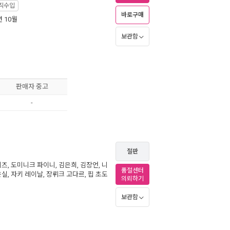
직수입
바로구매
년 10월
보관함
판매자 중고
-
절판
네즈
,
도미니크 파이니
,
김은희
,
김장언
,
니
품절센터
은실
,
자키 레이날
,
장뤼크 고다르
,
핍 초도
의뢰하기
보관함