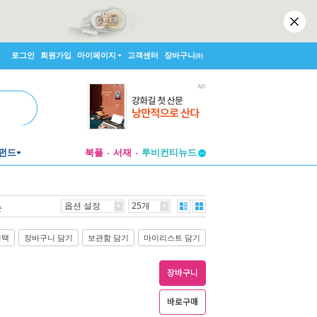
로그인
회원가입
마이페이지
고객센터
장바구니
(0)
투비컨티뉴드
펀드
북플
서재
창작플랫폼
투비컨티뉴드
옵션 설정
25개
순
선택
장바구니 담기
보관함 담기
마이리스트 담기
장바구니
바로구매