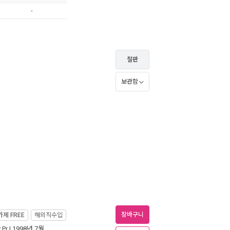
-
절판
보관함
장바구니
가제
FREE
해외직수입
 Pr
| 1998년 7월