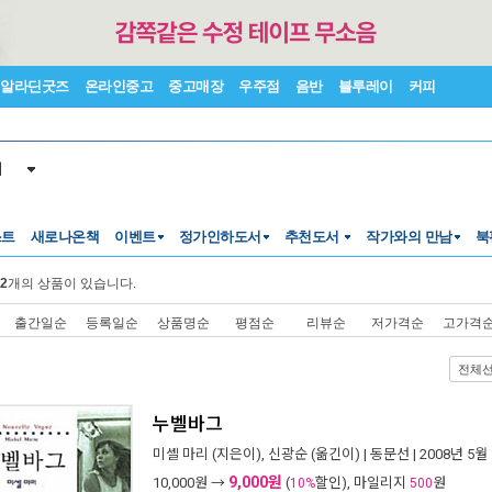
알라딘굿즈
온라인중고
중고매장
우주점
음반
블루레이
커피
서
스트
새로나온책
이벤트
정가인하도서
추천도서
작가와의 만남
북
2
개의 상품이 있습니다.
출간일순
등록일순
상품명순
평점순
리뷰순
저가격순
고가격
전체
누벨바그
미셸 마리
(지은이),
신광순
(옮긴이) |
동문선
| 2008년 5월
9,000원
10,000
원 →
(
할인), 마일리지
원
10%
500