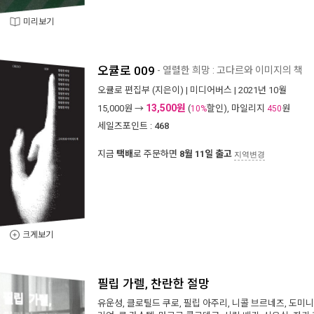
미리보기
오큘로 009
- 열렬한 희망 : 고다르와 이미지의 책
오큘로 편집부
(지은이) |
미디어버스
| 2021년 10월
13,500원
15,000
원 →
(
할인), 마일리지
원
10%
450
세일즈포인트 :
468
지금
택배
로 주문하면
8월 11일 출고
지역변경
크게보기
필립 가렐, 찬란한 절망
유운성
,
클로틸드 쿠로
,
필립 아주리
,
니콜 브르네즈
,
도미니