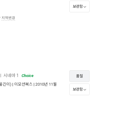
보관함
송
지역변경
시네마 1
ㅣ
Choice
품절
옮긴이) |
이모션북스
| 2010년 11월
보관함