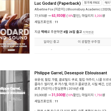
Luc Godard (Paperback)
정가제
FREE
해외
Albertine Fox
(지은이) |
Bloomsbury Academic
| 2020
63,930원
77,970
원 →
(
할인), 마일리지
원
18%
3,200
세일즈포인트 :
11
지금
택배
로 주문하면
8월 26일 출고
지역변경
알라딘 중고
이 광활한 우주점
-
-
Philippe Garrel, Desespoir Eblouissant
유운성
,
필립 가렐
,
클로틸드 쿠로
,
필립 아주리
,
니콜 브르
콜라스 엘리엇
,
루 카스텔
,
마르크 콜로덴코
,
시릴 베긴
,
신
로프
(지은이) |
현실문화
| 2016년 4월
31,500원
35,000
원 →
(
할인), 마일리지
원
10%
1,750
세일즈포인트 :
11