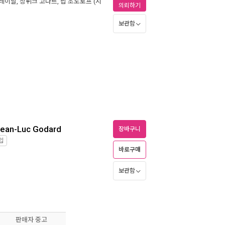
 레이날
,
장뤼크 고다르
,
핍 초도로프
(지
의뢰하기
보관함
 Jean-Luc Godard
장바구니
입
바로구매
보관함
판매자 중고