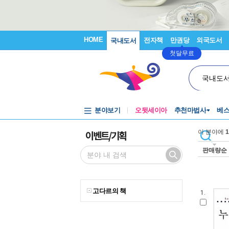
HOME
전자책
만권당
외국도서
국내도서
첫달무료
국내도
분야보기
오뒷세이아
추천마법사
베
이벤트/기획
이 분야에
1
판매량순
고다르의 책
1.