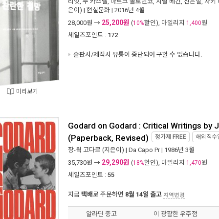
리엇
,
루 카스텔
,
마르크 콜로덴코
,
시릴 베긴
,
신은실
,
자키
은이) |
현실문화
| 2016년 4월
25,200원
28,000
원 →
(
할인), 마일리지
원
10%
1,400
세일즈포인트 :
172
출판사/제작사 유통이 중단되어 구할 수 없습니다.
미리보기
Godard on Godard : Critical Writings by
(Paperback, Revised)
정가제
FREE
해외직수
장-뤽 고다르
(지은이) |
Da Capo Pr
| 1986년 3월
29,290원
35,730
원 →
(
할인), 마일리지
원
18%
1,470
세일즈포인트 :
55
지금
택배
로 주문하면
8월 14일 출고
지역변경
알라딘 중고
이 광활한 우주점