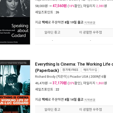
47,560원
58,000
원 →
(
할인), 마일리지
원
18%
2,380
세일즈포인트 :
26
지금
택배
로 주문하면
8월 19일 출고
지역변경
알라딘 중고
이 광활한 우주점
-
-
Everything Is Cinema: The Working Life
(Paperback)
정가제
FREE
해외직수입
Richard Brody
(지은이) |
Picador USA
| 2009년 6월
37,170원
46,470
원 →
(
할인), 마일리지
원
20%
1,860
세일즈포인트 :
22
지금
택배
로 주문하면
8월 14일 출고
지역변경
알라딘 중고
이 광활한 우주점