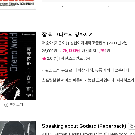
-
-
장 뤽 고다르의 영화세계
어순아
(지은이) |
성신여자대학교출판부
| 2011년 2월
25,000원
25,000
원 →
, 마일리지
원
1,250
2.0
(
1
) | 세일즈포인트 :
54
판권 소멸 등으로 더 이상 제작, 유통 계획이 없습니다.
스프링분철 서비스 이용이 가능한 도서입니다.
자세히보기
크게보기
Speaking about Godard (Paperback)
정
Kaja Silverman
,
Harun Farocki
(지은이) |
New York Univ