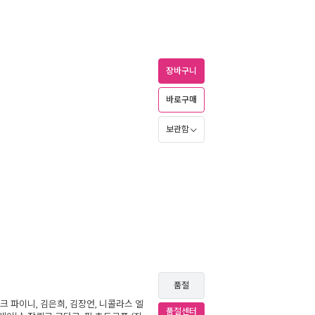
장바구니
바로구매
보관함
품절
크 파이니
,
김은희
,
김장언
,
니콜라스 엘
품절센터