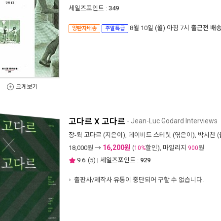
세일즈포인트 :
349
8월 10일 (월) 아침 7시
출근전 배
양탄자배송
주말특급
크게보기
고다르 X 고다르
- Jean-Luc Godard Interviews
장-뤽 고다르
(지은이),
데이비드 스테릿
(엮은이),
박시찬
(
16,200원
18,000
원 →
(
할인), 마일리지
원
10%
900
9.6
(
5
) | 세일즈포인트 :
929
출판사/제작사 유통이 중단되어 구할 수 없습니다.