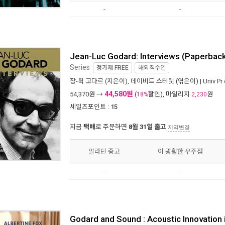
-
-
Jean-Luc Godard: Interviews (Paperbac
Series
정가제
FREE
해외직수입
장-뤽 고다르
(지은이),
데이비드 스테릿
(엮은이) |
Univ Pr
44,580원
54,370
원 →
(
할인), 마일리지
원
18%
2,230
세일즈포인트 :
15
지금
택배
로 주문하면
8월 31일 출고
지역변경
알라딘 중고
이 광활한 우주점
-
-
Godard and Sound : Acoustic Innovation i