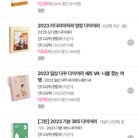
12,250
원 (30% 할인 / 870원)
절판
2023 키다리아저씨 양장 다이어리
- 만년형, 주간
-
20
23 인디고 양장 다이어리
인디고(주) 편집부
(지은이)
인디고(주)
|
2022년 10월
11,840
원 (20% 할인 / 440원)
절판
2023 일상 다꾸 다이어리 세트 V4 : 나를 찾는 여
행
-
2023 일상 다꾸 다이어리 세트 V4
인디고(주) 편집부
(지은이)
인디고(주)
|
2022년 09월
13,160
원 (30% 할인 / 940원)
절판
[그린] 2023 기본 365 다이어리
- 데일리, 만년형, 일
기장
-
2023 기본 365 다이어리
인디고(주) 편집부
(지은이)