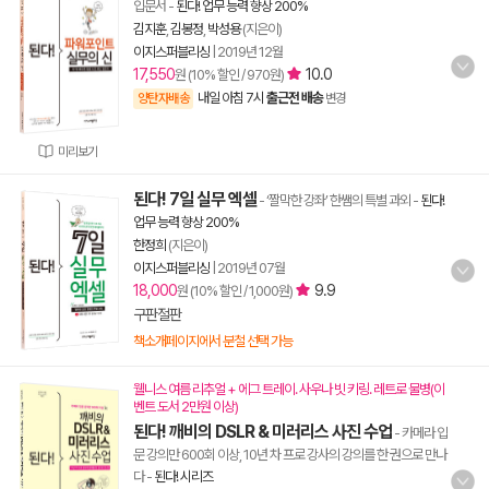
입문서
-
된다! 업무 능력 향상 200%
김지훈
,
김봉정
,
박성용
(지은이)
이지스퍼블리싱
|
2019년 12월
17,550
10.0
원 (10% 할인 / 970원)
내일 아침 7시
출근전 배송
양탄자배송
변경
미리보기
된다! 7일 실무 엑셀
- ‘짤막한 강좌’ 한쌤의 특별 과외
-
된다!
업무 능력 향상 200%
한정희
(지은이)
이지스퍼블리싱
|
2019년 07월
18,000
9.9
원 (10% 할인 / 1,000원)
구판절판
책소개페이지에서 분철 선택 가능
웰니스 여름 리추얼 + 에그 트레이. 사우나 빗 키링. 레트로 물병(이
벤트 도서 2만원 이상)
된다! 깨비의 DSLR & 미러리스 사진 수업
- 카메라 입
문 강의만 600회 이상, 10년 차 프로 강사의 강의를 한 권으로 만나
다
-
된다! 시리즈