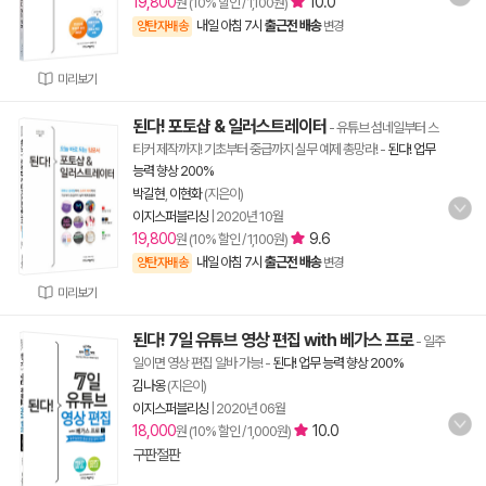
19,800
10.0
원 (10% 할인 / 1,100원)
내일 아침 7시
출근전 배송
양탄자배송
변경
미리보기
된다! 포토샵 & 일러스트레이터
- 유튜브 섬네일부터 스
티커 제작까지! 기초부터 중급까지 실무 예제 총망라!
-
된다! 업무
능력 향상 200%
박길현
,
이현화
(지은이)
이지스퍼블리싱
|
2020년 10월
19,800
9.6
원 (10% 할인 / 1,100원)
내일 아침 7시
출근전 배송
양탄자배송
변경
미리보기
된다! 7일 유튜브 영상 편집 with 베가스 프로
- 일주
일이면 영상 편집 알바 가능!
-
된다! 업무 능력 향상 200%
김나옹
(지은이)
이지스퍼블리싱
|
2020년 06월
18,000
10.0
원 (10% 할인 / 1,000원)
구판절판