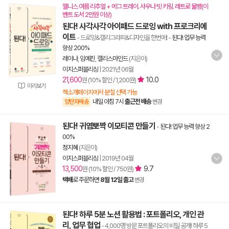
웰니스 여름 리추얼 + 에그 트레이. 사우나 빗 키링. 레트로 물병(이
벤트 도서 2만원 이상)
된다! 사각사각 아이패드 드로잉 with 프로크리에
이트
- 드로잉&캘리그라피&디자인을 한번에!
-
된다! 업무 능력
향상 200%
레이나
,
임예진
,
캘리스마인드
(지은이)
이지스퍼블리싱
|
2021년 06월
21,600
10.0
원 (10% 할인 / 1,200원)
미리보기
책소개페이지에서 분철 선택 가능
내일 아침 7시
출근전 배송
양탄자배송
변경
된다! 귀염뽀짝 이모티콘 만들기
-
된다! 업무 능력 향상 2
00%
정지혜
(지은이)
이지스퍼블리싱
|
2019년 04월
13,500
9.7
원 (10% 할인 / 750원)
택배
로 주문하면
8월 12일 출고
변경
된다! 하루 5분 노션 활용법 : 포트폴리오, 개인 관
리, 업무 협업
- 4,000명 방문 포트폴리오의 비밀 공개! 하루 5