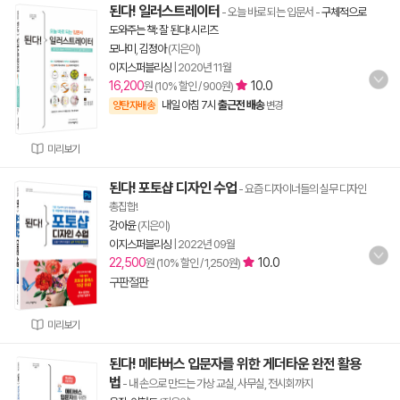
된다! 일러스트레이터
- 오늘 바로 되는 입문서
-
구체적으로
도와주는 책: 잘 된다! 시리즈
모나미
,
김정아
(지은이)
이지스퍼블리싱
|
2020년 11월
16,200
10.0
원 (10% 할인 / 900원)
내일 아침 7시
출근전 배송
양탄자배송
변경
미리보기
된다! 포토샵 디자인 수업
- 요즘 디자이너들의 실무 디자인
총집합!
강아윤
(지은이)
이지스퍼블리싱
|
2022년 09월
22,500
10.0
원 (10% 할인 / 1,250원)
구판절판
미리보기
된다! 메타버스 입문자를 위한 게더타운 완전 활용
법
- 내 손으로 만드는 가상 교실, 사무실, 전시회까지