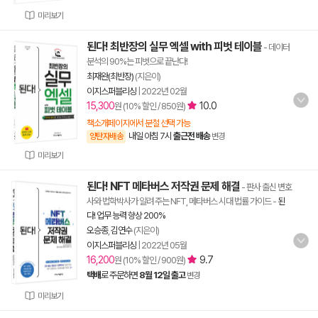
미리보기
된다! 최반장의 실무 엑셀 with 피벗 테이블
- 데이터
분석의 90%는 피벗으로 끝난다!
최재완(최반장)
(지은이)
이지스퍼블리싱
|
2022년 02월
15,300
10.0
원 (10% 할인 / 850원)
책소개페이지에서 분철 선택 가능
내일 아침 7시
출근전 배송
양탄자배송
변경
미리보기
된다! NFT 메타버스 저작권 문제 해결
- 판사 출신 변호
사와 법학박사가 알려 주는 NFT, 메타버스 시대 법률 가이드
-
된
다! 업무 능력 향상 200%
오승종
,
김연수
(지은이)
이지스퍼블리싱
|
2022년 05월
16,200
9.7
원 (10% 할인 / 900원)
택배
로 주문하면
8월 12일 출고
변경
미리보기