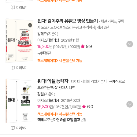
책소개페이지에서 분철 선택 가능
미리보기
된다! 김메주의 유튜브 영상 만들기
- 채널 기획도, 구독
자 모으기도 OK! 비밀스러운 광고 수익까지!, 개정 2판
김혜주
(지은이)
이지스퍼블리싱
|
2021년 11월
16,200
9.9
원 (10% 할인 / 900원)
구판절판
책소개페이지에서 분철 선택 가능
미리보기
된다! 엑셀 능력자
- 데이터 시대의 엑셀 기본서
-
구체적으로
도와주는 책: 잘 된다! 시리즈
김철
(지은이)
이지스퍼블리싱
|
2016년 02월
19,800
6.0
원 (10% 할인 / 1,100원)
책소개페이지에서 분철 선택 가능
택배
로 주문하면
8월 12일 출고
변경
미리보기