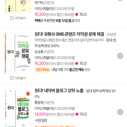
박기덕
(지은이)
이지스퍼블리싱
|
2022년 01월
16,200
10.0
원 (10% 할인 / 900원)
미리보기
택배
로 주문하면
8월 12일 출고
변경
된다! 유튜브·SNS·콘텐츠 저작권 문제 해결
- 25년간
저작권을 다뤄온 판사 출신 변호사의 실무 답변 108가지
-
된다! 업
무 능력 향상 200%
오승종
(지은이)
이지스퍼블리싱
|
2020년 05월
16,200
10.0
원 (10% 할인 / 900원)
내일 아침 7시
출근전 배송
양탄자배송
변경
미리보기
된다! 네이버 블로그 상위 노출
-
된다! 업무 능력 향상 20
0%
황윤정
(지은이)
이지스퍼블리싱
|
2022년 06월
14,850
10.0
원 (10% 할인 / 820원)
구판절판