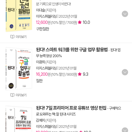
분 기록으로 인생이 바뀐다!
이다슬
(지은이)
이지스퍼블리싱
|
2022년 01월
12,600
10.0
원 (10% 할인 / 700원)
구판절판
미리보기
된다! 스마트 워크를 위한 구글 업무 활용법
-
된다! 업
무 능력 향상 200%
이광희
(지은이)
이지스퍼블리싱
|
2021년 01월
16,200
9.3
원 (10% 할인 / 900원)
절판
미리보기
된다! 7일 프리미어 프로 유튜브 영상 편집
-
구체적으
로 도와주는 책: 잘 된다! 시리즈
김예지
(지은이)
이지스퍼블리싱
|
2021년 01월