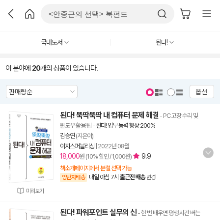
국내도서
된다!
이 분야에
20
개의 상품이 있습니다.
옵션
된다! 뚝딱뚝딱 내 컴퓨터 문제 해결
- PC 고장 수리 및
윈도우 활용 팁
-
된다! 업무 능력 향상 200%
김승연
(지은이)
이지스퍼블리싱
|
2022년 08월
18,000
9.9
원 (10% 할인 / 1,000원)
책소개페이지에서 분철 선택 가능
내일 아침 7시
출근전 배송
양탄자배송
변경
미리보기
된다! 파워포인트 실무의 신
- 한 번 배우면 평생 시간 버는