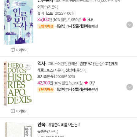
인류본사
- 오리엔트-중동의 눈으로 본 1만 2,000년 인류사
이희수
(지은이)
휴머니스트
|
2022년 06월
35,100
9.8
원 (10% 할인 / 1,950원)
내일 밤 11시
잠들기전 배송
양탄자배송
변경
미리보기
역사
- 그리스어 원전 완역본
-
원전으로 읽는 순수고전세계
헤로도토스
(지은이),
천병희
(옮긴이)
도서출판 숲
|
2009년 02월
42,300
9.7
원 (10% 할인 / 2,350원)
내일 밤 11시
잠들기전 배송
양탄자배송
변경
미리보기
안목
-
유홍준의 미를 보는 눈 3
유홍준
(지은이)