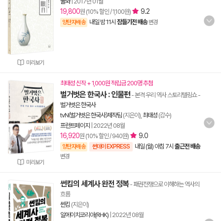
눌와
|
2017년 01월
19,800
9.2
원 (10% 할인 / 1,100원)
내일 밤 11시
잠들기전 배송
양탄자배송
변경
미리보기
최태성 신작 + 1,000원 적립금 200명 추첨
벌거벗은 한국사 : 인물편
- 본격 우리 역사 스토리텔링쇼
-
벌거벗은 한국사
tvN〈벌거벗은 한국사〉제작팀
(지은이),
최태성
(감수)
프런트페이지
|
2022년 08월
16,920
9.0
원 (10% 할인 / 940원)
내일 (월) 아침 7시
출근전 배송
양탄자배송
썬데이 EXPRESS
변경
미리보기
썬킴의 세계사 완전 정복
- 패권전쟁으로 이해하는 역사의
흐름
썬킴
(지은이)
알에이치코리아(RHK)
|
2022년 08월