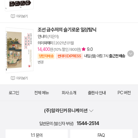
미리보기
조선 금수저의 슬기로운 일상탐닉
안나미
(지은이)
의미와재미
|
2021년 01월
14,400
9.0
원 (10% 할인 / 800원)
내일 (월) 아침 7시
출근전 배송
양탄자배송
썬데이 EXPRESS
변경
미리보기
로그인
전체 메뉴
회사 소개
출판사 안내
PC 버전
(주)알라딘커뮤니케이션
1544-2514
일반문의 (발신자 부담)
1:1 문의
FAQ