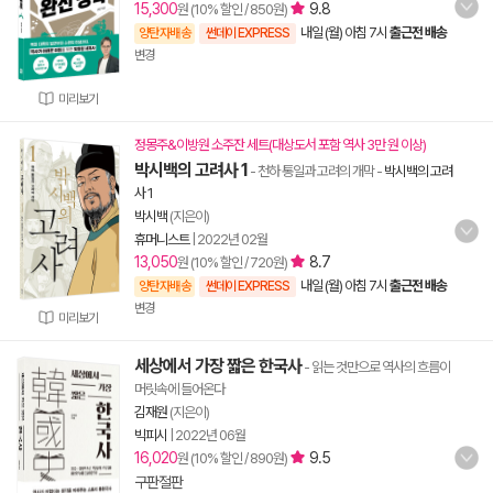
15,300
9.8
원 (10% 할인 / 850원)
내일 (월) 아침 7시
출근전 배송
양탄자배송
썬데이 EXPRESS
변경
미리보기
정몽주&이방원 소주잔 세트(대상도서 포함 역사 3만 원 이상)
박시백의 고려사 1
- 천하 통일과 고려의 개막
-
박시백의 고려
사 1
박시백
(지은이)
휴머니스트
|
2022년 02월
13,050
8.7
원 (10% 할인 / 720원)
내일 (월) 아침 7시
출근전 배송
양탄자배송
썬데이 EXPRESS
변경
미리보기
세상에서 가장 짧은 한국사
- 읽는 것만으로 역사의 흐름이
머릿속에 들어온다
김재원
(지은이)
빅피시
|
2022년 06월
16,020
9.5
원 (10% 할인 / 890원)
구판절판