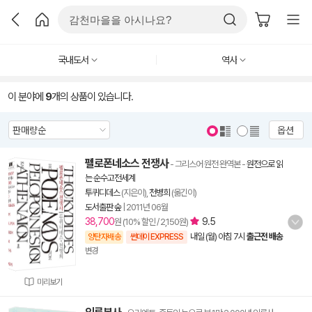
국내도서
역사
이 분야에
9
개의 상품이 있습니다.
옵션
펠로폰네소스 전쟁사
- 그리스어 원전 완역본
-
원전으로 읽
는 순수고전세계
투퀴디데스
(지은이),
천병희
(옮긴이)
도서출판 숲
|
2011년 06월
38,700
9.5
원 (10% 할인 / 2,150원)
내일 (월) 아침 7시
출근전 배송
양탄자배송
썬데이 EXPRESS
변경
미리보기