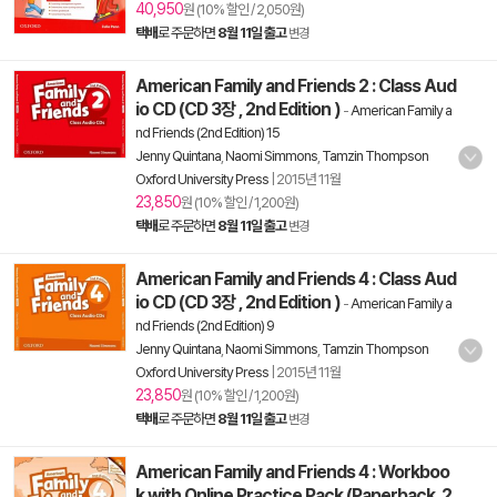
40,950
원 (10% 할인 / 2,050원)
택배
로 주문하면
8월 11일 출고
변경
American Family and Friends 2 : Class Aud
io CD (CD 3장 , 2nd Edition )
-
American Family a
nd Friends (2nd Edition) 15
Jenny Quintana
,
Naomi Simmons
,
Tamzin Thompson
Oxford University Press
|
2015년 11월
23,850
원 (10% 할인 / 1,200원)
택배
로 주문하면
8월 11일 출고
변경
American Family and Friends 4 : Class Aud
io CD (CD 3장 , 2nd Edition )
-
American Family a
nd Friends (2nd Edition) 9
Jenny Quintana
,
Naomi Simmons
,
Tamzin Thompson
Oxford University Press
|
2015년 11월
23,850
원 (10% 할인 / 1,200원)
택배
로 주문하면
8월 11일 출고
변경
American Family and Friends 4 : Workboo
k with Online Practice Pack (Paperback, 2