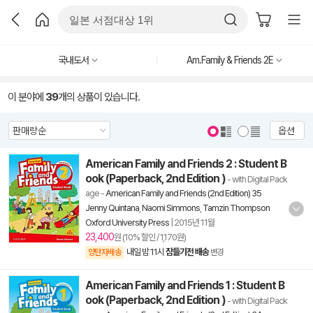
국내도서
Am.Family & Friends 2E
이 분야에
39
개의 상품이 있습니다.
옵션
American Family and Friends 2 : Student B
ook (Paperback, 2nd Edition )
- with Digital Pack
age
-
American Family and Friends (2nd Edition) 35
Jenny Quintana
,
Naomi Simmons
,
Tamzin Thompson
Oxford University Press
|
2015년 11월
23,400
원 (10% 할인 / 1,170원)
내일 밤 11시
잠들기전 배송
양탄자배송
변경
American Family and Friends 1 : Student B
ook (Paperback, 2nd Edition )
- with Digital Pack