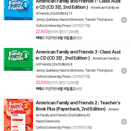
American Family and Friends 1 : Class Audi
o CD (CD 3장, 2nd Edition )
-
American Family an
d Friends (2nd Edition) 13
Jenny Quintana
,
Naomi Simmons
,
Tamzin Thompson
Oxford University Press
|
2015년 11월
23,850
원 (10% 할인 / 1,200원)
택배
로 주문하면
8월 11일 출고
변경
American Family and Friends 3 : Class Aud
io CD (CD 3장 , 2nd Edition )
-
American Family a
nd Friends (2nd Edition) 8
Jenny Quintana
,
Naomi Simmons
,
Tamzin Thompson
Oxford University Press
|
2015년 11월
23,850
원 (10% 할인 / 1,200원)
택배
로 주문하면
8월 11일 출고
변경
American Family and Friends 2 : Teacher's
Book Plus (Paperback, 2nd Edition)
-
Americ
an Family and Friends (2nd Edition) 42
Naomi Simmons
Oxford University Press
|
2020년 03월