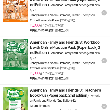
nd Edition )
-
American Family and Friends (2nd Editio
n) 27
Jenny Quintana
,
Naomi Simmons
,
Tamzin Thompson
Oxford University Press
|
2015년 11월
15,300
원 (10% 할인 / 770원)
택배
로 주문하면
8월 11일 출고
변경
American Family and Friends 3 : Workboo
k with Online Practice Pack (Paperback, 2
nd Edition )
-
American Family and Friends (2nd Editio
n) 25
Jenny Quintana
,
Naomi Simmons
,
Tamzin Thompson
Oxford University Press
|
2015년 11월
15,300
원 (10% 할인 / 770원)
택배
로 주문하면
8월 11일 출고
변경
American Family and Friends 3 : Teacher's
Book Plus (Paperback, 2nd Edition)
-
Americ
an Family and Friends (2nd Edition) 42
Naomi Simmons