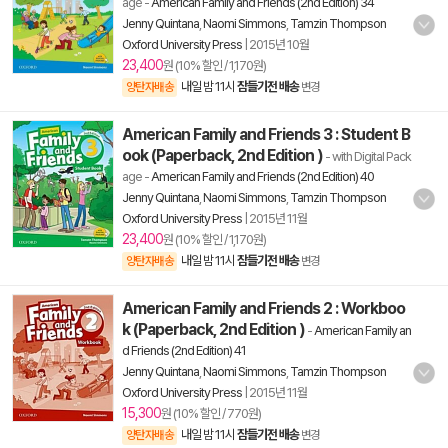
age
-
American Family and Friends (2nd Edition) 34
Jenny Quintana
,
Naomi Simmons
,
Tamzin Thompson
Oxford University Press
|
2015년 10월
23,400
원 (10% 할인 / 1,170원)
내일 밤 11시
잠들기전 배송
양탄자배송
변경
American Family and Friends 3 : Student B
ook (Paperback, 2nd Edition )
- with Digital Pack
age
-
American Family and Friends (2nd Edition) 40
Jenny Quintana
,
Naomi Simmons
,
Tamzin Thompson
Oxford University Press
|
2015년 11월
23,400
원 (10% 할인 / 1,170원)
내일 밤 11시
잠들기전 배송
양탄자배송
변경
American Family and Friends 2 : Workboo
k (Paperback, 2nd Edition )
-
American Family an
d Friends (2nd Edition) 41
Jenny Quintana
,
Naomi Simmons
,
Tamzin Thompson
Oxford University Press
|
2015년 11월
15,300
원 (10% 할인 / 770원)
내일 밤 11시
잠들기전 배송
양탄자배송
변경