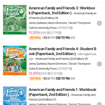
American Family and Friends 3 : Workboo
k (Paperback, 2nd Edition )
-
American Family an
d Friends (2nd Edition) 36
Jenny Quintana
,
Naomi Simmons
,
Tamzin Thompson
Oxford University Press
|
2015년 10월
15,300
원 (10% 할인 / 770원)
내일 밤 11시
잠들기전 배송
양탄자배송
변경
American Family and Friends 4 : Student B
ook (Paperback, 2nd Edition )
- with Digital Pack
age
-
American Family and Friends (2nd Edition) 39
Jenny Quintana
,
Naomi Simmons
,
Tamzin Thompson
Oxford University Press
|
2015년 11월
23,400
원 (10% 할인 / 1,170원)
내일 밤 11시
잠들기전 배송
양탄자배송
변경
American Family and Friends 1 : Workbook
(Paperback, 2nd Edition )
-
American Family and
Friends (2nd Edition) 33
Jenny Quintana
,
Naomi Simmons
,
Tamzin Thompson