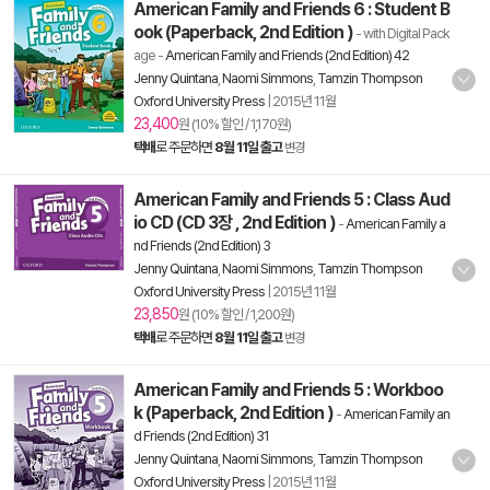
American Family and Friends 6 : Student B
ook (Paperback, 2nd Edition )
- with Digital Pack
age
-
American Family and Friends (2nd Edition) 42
Jenny Quintana
,
Naomi Simmons
,
Tamzin Thompson
Oxford University Press
|
2015년 11월
23,400
원 (10% 할인 / 1,170원)
택배
로 주문하면
8월 11일 출고
변경
American Family and Friends 5 : Class Aud
io CD (CD 3장 , 2nd Edition )
-
American Family a
nd Friends (2nd Edition) 3
Jenny Quintana
,
Naomi Simmons
,
Tamzin Thompson
Oxford University Press
|
2015년 11월
23,850
원 (10% 할인 / 1,200원)
택배
로 주문하면
8월 11일 출고
변경
American Family and Friends 5 : Workboo
k (Paperback, 2nd Edition )
-
American Family an
d Friends (2nd Edition) 31
Jenny Quintana
,
Naomi Simmons
,
Tamzin Thompson
Oxford University Press
|
2015년 11월