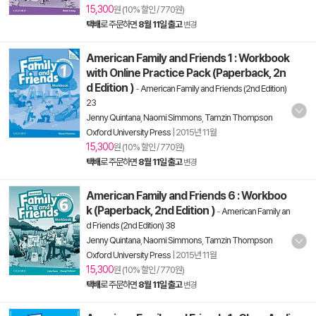
15,300
원 (10% 할인 / 770원)
택배
로 주문하면
8월 11일 출고
변경
American Family and Friends 1 : Workbook
with Online Practice Pack (Paperback, 2n
d Edition )
-
American Family and Friends (2nd Edition)
23
Jenny Quintana
,
Naomi Simmons
,
Tamzin Thompson
Oxford University Press
|
2015년 11월
15,300
원 (10% 할인 / 770원)
택배
로 주문하면
8월 11일 출고
변경
American Family and Friends 6 : Workboo
k (Paperback, 2nd Edition )
-
American Family an
d Friends (2nd Edition) 38
Jenny Quintana
,
Naomi Simmons
,
Tamzin Thompson
Oxford University Press
|
2015년 11월
15,300
원 (10% 할인 / 770원)
택배
로 주문하면
8월 11일 출고
변경