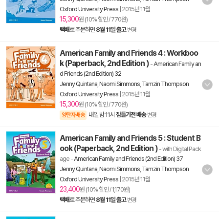
Oxford University Press
|
2015년 11월
15,300
원 (10% 할인 / 770원)
택배
로 주문하면
8월 11일 출고
변경
American Family and Friends 4 : Workboo
k (Paperback, 2nd Edition )
-
American Family an
d Friends (2nd Edition) 32
Jenny Quintana
,
Naomi Simmons
,
Tamzin Thompson
Oxford University Press
|
2015년 11월
15,300
원 (10% 할인 / 770원)
내일 밤 11시
잠들기전 배송
양탄자배송
변경
American Family and Friends 5 : Student B
ook (Paperback, 2nd Edition )
- with Digital Pack
age
-
American Family and Friends (2nd Edition) 37
Jenny Quintana
,
Naomi Simmons
,
Tamzin Thompson
Oxford University Press
|
2015년 11월
23,400
원 (10% 할인 / 1,170원)
택배
로 주문하면
8월 11일 출고
변경