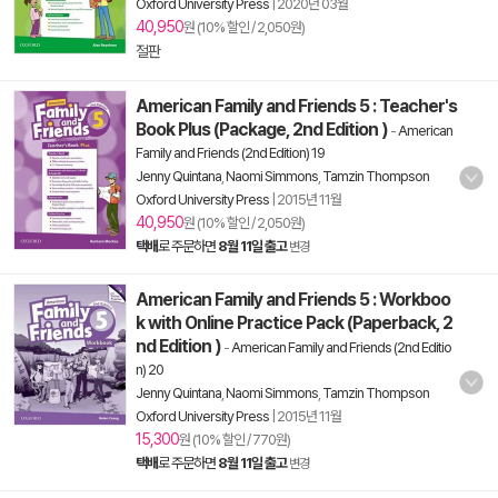
Oxford University Press
|
2020년 03월
40,950
원 (10% 할인 / 2,050원)
절판
American Family and Friends 5 : Teacher's
Book Plus (Package, 2nd Edition )
-
American
Family and Friends (2nd Edition) 19
Jenny Quintana
,
Naomi Simmons
,
Tamzin Thompson
Oxford University Press
|
2015년 11월
40,950
원 (10% 할인 / 2,050원)
택배
로 주문하면
8월 11일 출고
변경
American Family and Friends 5 : Workboo
k with Online Practice Pack (Paperback, 2
nd Edition )
-
American Family and Friends (2nd Editio
n) 20
Jenny Quintana
,
Naomi Simmons
,
Tamzin Thompson
Oxford University Press
|
2015년 11월
15,300
원 (10% 할인 / 770원)
택배
로 주문하면
8월 11일 출고
변경