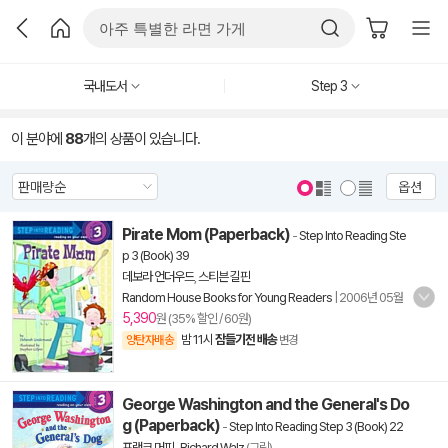
국내도서
Step 3
이 분야에
88
개의 상품이 있습니다.
옵션
Pirate Mom (Paperback)
-
Step Into Reading Ste
p 3 (Book) 39
데보라 언더우드
,
스티븐 길핀
Random House Books for Young Readers
|
2006년 05월
5,390
원 (35% 할인 / 60원)
밤 11시
잠들기전 배송
양탄자배송
변경
George Washington and the General's Do
g (Paperback)
-
Step Into Reading Step 3 (Book) 22
프랭크 머피
,
Richard Walz
(그림)