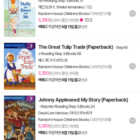
nto Reading Step 3 (Book) 31
제인 오코너
,
Sheila Hamanaka
(그림)
Random House Childrens Books
|
1990년 03월
5,390
10.0
원 (35% 할인 / 60원)
택배
로 주문하면
8월 11일 출고
변경
The Great Tulip Trade (Paperback)
-
Step Int
o Reading Step 3 (Book) 48
베스 와그너 브러스트
Random House Childrens Books
|
2005년 03월
5,390
원 (35% 할인 / 60원)
택배
로 주문하면
8월 11일 출고
변경
Johnny Appleseed: My Story (Paperback)
-
Step Into Reading Step 3 (Book) 24
David Lee Harrison
,
마이크 우누트카
Random House Childrens Books
|
2001년 09월
5,390
원 (35% 할인 / 60원)
택배
로 주문하면
8월 11일 출고
변경