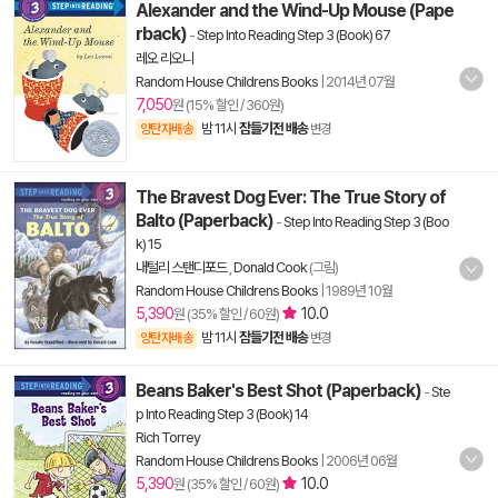
Alexander and the Wind-Up Mouse (Pape
rback)
-
Step Into Reading Step 3 (Book) 67
레오 리오니
Random House Childrens Books
|
2014년 07월
7,050
원 (15% 할인 / 360원)
밤 11시
잠들기전 배송
양탄자배송
변경
The Bravest Dog Ever: The True Story of
Balto (Paperback)
-
Step Into Reading Step 3 (Boo
k) 15
내털리 스탠디포드
,
Donald Cook
(그림)
Random House Childrens Books
|
1989년 10월
5,390
10.0
원 (35% 할인 / 60원)
밤 11시
잠들기전 배송
양탄자배송
변경
Beans Baker's Best Shot (Paperback)
-
Ste
p Into Reading Step 3 (Book) 14
Rich Torrey
Random House Childrens Books
|
2006년 06월
5,390
10.0
원 (35% 할인 / 60원)