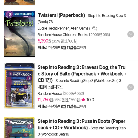
Twisters! (Paperback)
-
Step Into Reading Step 3
(Book) 76
Lucille Recht Penner
,
Allen Garns
(그림)
Random House Childrens Books
|
2009년 09월
5,390
원 (35% 할인 / 60원)
택배
로 주문하면
8월 11일 출고
변경
Step into Reading 3 : Bravest Dog, the Tru
e Story of Balto (Paperback + Workbook +
CD 1장)
-
Step Into Reading Step 3 (Workbook Set) 3
내털리 스탠디포드
Random House
|
2009년 05월
12,750
10.0
원 (15% 할인 / 750원)
택배
로 주문하면
8월 11일 출고
변경
Step into Reading 3 : Puss in Boots (Paper
back + CD + Workbook)
-
Step Into Reading Step
3 (Workbook Set) 16