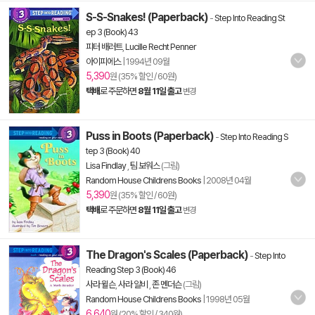
S-S-Snakes! (Paperback)
-
Step Into Reading St
ep 3 (Book) 43
피터 배러트
,
Lucille Recht Penner
아이피에스
|
1994년 09월
5,390
원 (35% 할인 / 60원)
택배
로 주문하면
8월 11일 출고
변경
Puss in Boots (Paperback)
-
Step Into Reading S
tep 3 (Book) 40
Lisa Findlay
,
팀 보워스
(그림)
Random House Childrens Books
|
2008년 04월
5,390
원 (35% 할인 / 60원)
택배
로 주문하면
8월 11일 출고
변경
The Dragon's Scales (Paperback)
-
Step Into
Reading Step 3 (Book) 46
사라 윌슨
,
사라 알비
,
존 멘더슨
(그림)
Random House Childrens Books
|
1998년 05월
6,640
원 (20% 할인 / 340원)