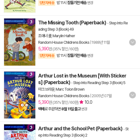
밤 11시
잠들기전 배송
양탄자배송
변경
The Missing Tooth (Paperback)
-
Step Into Re
ading Step 3 (Book) 49
조애너 콜
,
Marylin Hafner
Random House Childrens Books
|
1988년 11월
5,390
원 (35% 할인 / 60원)
밤 11시
잠들기전 배송
양탄자배송
변경
Arthur Lost in the Museum [With Sticker
s] (Paperback)
-
Step Into Reading Step 3 (Book) 5
마크 브라운
,
Marc Tolon Brown
Random House Childrens Books
|
2005년 07월
5,390
10.0
원 (35% 할인 / 60원)
택배
로 주문하면
8월 11일 출고
변경
Arthur and the School Pet (Paperback)
-
St
ep Into Reading Step 3 (Book) 2