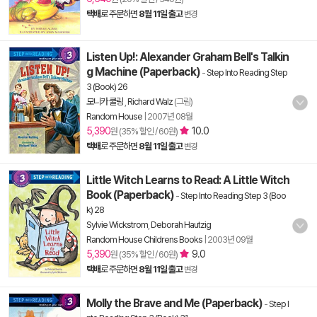
택배
로 주문하면
8월 11일 출고
변경
Listen Up!: Alexander Graham Bell's Talkin
g Machine (Paperback)
-
Step Into Reading Step
3 (Book) 26
모니카 쿨링
,
Richard Walz
(그림)
Random House
|
2007년 08월
5,390
10.0
원 (35% 할인 / 60원)
택배
로 주문하면
8월 11일 출고
변경
Little Witch Learns to Read: A Little Witch
Book (Paperback)
-
Step Into Reading Step 3 (Boo
k) 28
Sylvie Wickstrom
,
Deborah Hautzig
Random House Childrens Books
|
2003년 09월
5,390
9.0
원 (35% 할인 / 60원)
택배
로 주문하면
8월 11일 출고
변경
Molly the Brave and Me (Paperback)
-
Step I