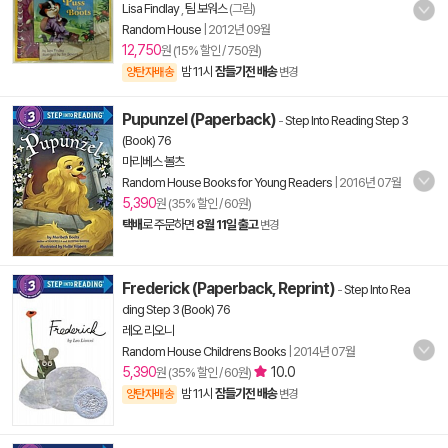
Lisa Findlay
,
팀 보워스
(그림)
Random House
|
2012년 09월
12,750
원 (15% 할인 / 750원)
밤 11시
잠들기전 배송
양탄자배송
변경
Pupunzel (Paperback)
-
Step Into Reading Step 3
(Book) 76
마리베스 볼츠
Random House Books for Young Readers
|
2016년 07월
5,390
원 (35% 할인 / 60원)
택배
로 주문하면
8월 11일 출고
변경
Frederick (Paperback, Reprint)
-
Step Into Rea
ding Step 3 (Book) 76
레오 리오니
Random House Childrens Books
|
2014년 07월
5,390
10.0
원 (35% 할인 / 60원)
밤 11시
잠들기전 배송
양탄자배송
변경