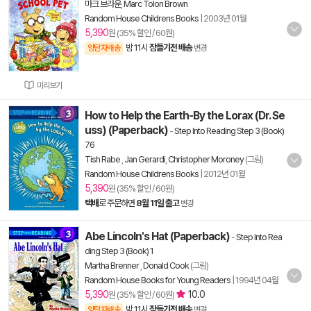
마크 브라운
,
Marc Tolon Brown
Random House Childrens Books
|
2003년 01월
5,390
원 (35% 할인 / 60원)
밤 11시
잠들기전 배송
양탄자배송
변경
미리보기
How to Help the Earth-By the Lorax (Dr. Se
uss) (Paperback)
-
Step Into Reading Step 3 (Book)
76
Tish Rabe
,
Jan Gerardi
,
Christopher Moroney
(그림)
Random House Childrens Books
|
2012년 01월
5,390
원 (35% 할인 / 60원)
택배
로 주문하면
8월 11일 출고
변경
Abe Lincoln's Hat (Paperback)
-
Step Into Rea
ding Step 3 (Book) 1
Martha Brenner
,
Donald Cook
(그림)
Random House Books for Young Readers
|
1994년 04월
5,390
10.0
원 (35% 할인 / 60원)
밤 11시
잠들기전 배송
양탄자배송
변경