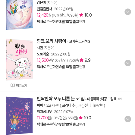
김윤미
(지은이)
한림출판사
|
2022년 06월
12,420
10.0
원 (10% 할인 / 690원)
택배
로 주문하면
8월 10일 출고
변경
핑크 꼬리 사랑이
-
꼬마숲 그림책 3
서현
(지은이)
도토리숲
|
2022년 08월
13,500
9.9
원 (10% 할인 / 750원)
택배
로 주문하면
8월 10일 출고
변경
미리보기
반짝반짝 모두 다른 눈 코 입
-
마음똑똑 (책콩 그림책) 62
피피 박스
(지은이),
프레다 추
(그림),
천미나
(옮긴이)
책과콩나무
|
2022년 07월
11,700
10.0
원 (10% 할인 / 650원)
택배
로 주문하면
8월 10일 출고
변경