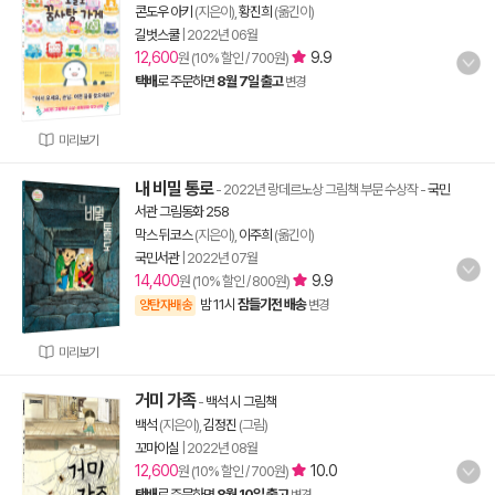
콘도우 아키
(지은이),
황진희
(옮긴이)
길벗스쿨
|
2022년 06월
12,600
9.9
원 (10% 할인 / 700원)
택배
로 주문하면
8월 7일 출고
변경
미리보기
내 비밀 통로
- 2022년 랑데르노상 그림책 부문 수상작
-
국민
서관 그림동화 258
막스 뒤코스
(지은이),
이주희
(옮긴이)
국민서관
|
2022년 07월
14,400
9.9
원 (10% 할인 / 800원)
밤 11시
잠들기전 배송
양탄자배송
변경
미리보기
거미 가족
-
백석 시 그림책
백석
(지은이),
김정진
(그림)
꼬마이실
|
2022년 08월
12,600
10.0
원 (10% 할인 / 700원)
택배
로 주문하면
8월 10일 출고