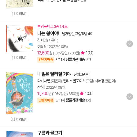
변경
미리보기
투명 북마크 3종 1세트
나는 왕이야!
-
날개달린 그림책방 49
김희경
(지은이)
여유당
|
2022년 08월
12,600
10.0
원 (10% 할인 / 700원)
미리보기
밤 11시
잠들기전 배송
양탄자배송
변경
내일은 달라질 거야
-
산하그림책
다비나 벨
(지은이),
앨리스 콜포이스
(그림),
서애경
(옮긴이)
산하
|
2022년 08월
11,700
10.0
원 (10% 할인 / 650원)
밤 11시
잠들기전 배송
양탄자배송
변경
미리보기
구름과 물고기