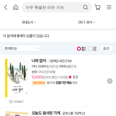
국내도서
09-1. 유아
이 분야에
9
개의 상품이 있습니다.
옵션
나와 없어
-
그림책은 내 친구 68
키티 크라우더
(지은이),
이주희
(옮긴이)
논장
|
2022년 08월
12,600
9.9
원 (10% 할인 / 700원)
밤 11시
잠들기전 배송
양탄자배송
변경
미리보기
오늘도 꿈사탕 가게
-
길벗스쿨 그림책 22