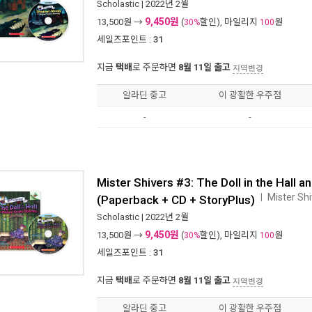
Scholastic
| 2022년 2월
9,450원
13,500
원 →
(
할인), 마일리지
원
30%
100
세일즈포인트 :
31
지금
택배
로 주문하면
8월 11일 출고
지역변경
알라딘 중고
이 광활한 우주점
-
-
Mister Shivers #3: The Doll in the Hall a
Mister Sh
ㅣ
(Paperback + CD + StoryPlus)
Scholastic
| 2022년 2월
9,450원
13,500
원 →
(
할인), 마일리지
원
30%
100
세일즈포인트 :
31
지금
택배
로 주문하면
8월 11일 출고
지역변경
알라딘 중고
이 광활한 우주점