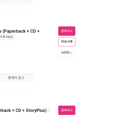
-
ds (Paperback + CD +
장바구니
가제
FREE
바로구매
보관함
판매자 중고
-
rback + CD + StoryPlus)
ㅣ
장바구니