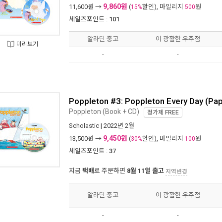
9,860원
11,600
원 →
(
할인), 마일리지
원
15%
500
세일즈포인트 :
101
알라딘 중고
이 광활한 우주점
미리보기
-
-
Poppleton #3: Poppleton Every Day (Pap
Poppleton (Book + CD)
정가제
FREE
Scholastic
| 2022년 2월
9,450원
13,500
원 →
(
할인), 마일리지
원
30%
100
세일즈포인트 :
37
지금
택배
로 주문하면
8월 11일 출고
지역변경
알라딘 중고
이 광활한 우주점
-
-