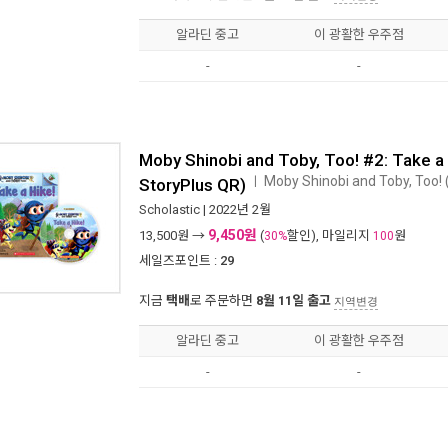
알라딘 중고
이 광활한 우주점
-
-
Moby Shinobi and Toby, Too! #2: Take a
Moby Shinobi and Toby, Too! 
ㅣ
StoryPlus QR)
Scholastic
| 2022년 2월
9,450원
13,500
원 →
(
할인), 마일리지
원
30%
100
세일즈포인트 :
29
지금
택배
로 주문하면
8월 11일 출고
지역변경
알라딘 중고
이 광활한 우주점
-
-