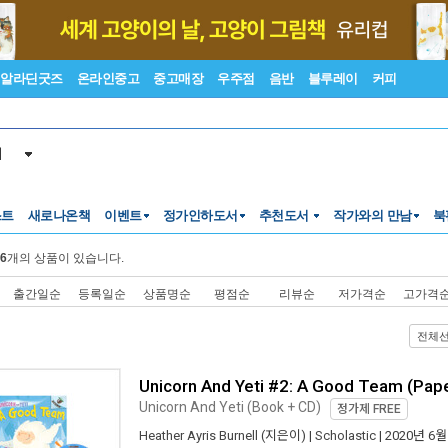
알라딘굿즈
온라인중고
중고매장
우주점
음반
블루레이
커피
서
스트
새로나온책
이벤트
정가인하도서
추천도서
작가와의 만남
북
6
개의 상품이 있습니다.
출간일순
등록일순
상품명순
평점순
리뷰순
저가격순
고가격
전체
Unicorn And Yeti #2: A Good Team (Pape
Unicorn And Yeti (Book + CD)
정가제
FREE
Heather Ayris Burnell
(지은이) |
Scholastic
| 2020년 6월