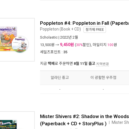
Poppleton #4: Poppleton in Fall (Paperb
Poppleton (Book + CD)
정가제
FREE
Scholastic
| 2022년 2월
9,450원
13,500
원 →
(
할인), 마일리지
원
30%
100
세일즈포인트 :
35
지금
택배
로 주문하면
8월 11일 출고
지역변경
알라딘 중고
이 광활한 우주점
-
-
Mister Shivers #2: Shadow in the Woods
Mister Sh
ㅣ
(Paperback + CD + StoryPlus )