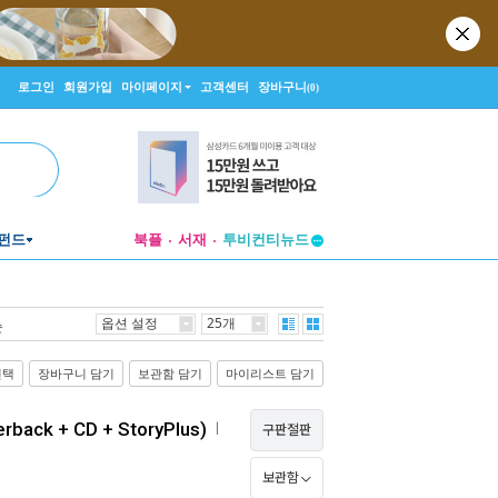
로그인
회원가입
마이페이지
고객센터
장바구니
(0)
펀드
북플
서재
투비컨티뉴드
창작플랫폼
투비컨티뉴드
옵션 설정
25개
순
선택
장바구니 담기
보관함 담기
마이리스트 담기
rback + CD + StoryPlus)
ㅣ
구판절판
보관함