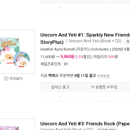
-
-
Unicorn And Yeti #1: Sparkly New Frien
Unicorn And Yeti (Book + CD)
ㅣ
StoryPlus)
정
Heather Ayris Burnell
(지은이) |
Scholastic
| 2020년 6월
9,860원
11,600
원 →
(
할인), 마일리지
원
15%
500
세일즈포인트 :
31
지금
택배
로 주문하면
8월 11일 출고
지역변경
미리보기
알라딘 중고
이 광활한 우주점
-
-
Unicorn And Yeti #3: Friends Rock (Pape
Unicorn And Yeti (Book + CD)