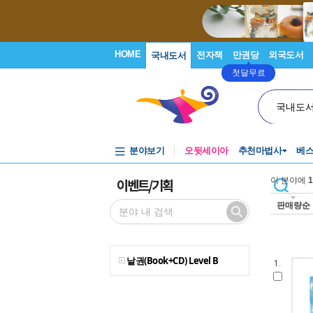
HOME
전자책
만권당
외국도서
국내도서
첫달무료
국내도
분야보기
오뒷세이아
추천마법사
베
이벤트/기획
이 분야에
1
판매량순
낱권(Book+CD) Level B
1.