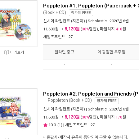
Poppleton #1: Poppleton (Paperback + 
(Book + CD)
정가제
FREE
신시아 라일런트
(지은이) |
Scholastic
| 2020년 6월
8,120원
11,600
원 →
(
할인), 마일리지
원
30%
410
세일즈포인트 :
27
알라딘 중고
이 광활한 우주점
미리보기
-
-
Poppleton #2: Poppleton and Friends (P
Poppleton (Book + CD)
ㅣ
정가제
FREE
신시아 라일런트
(지은이) |
Scholastic
| 2020년 6월
8,120원
11,600
원 →
(
할인), 마일리지
원
30%
170
10.0
(
1
) | 세일즈포인트 :
27
출판사/제작사 유통이 중단되어 구할 수 없습니다.