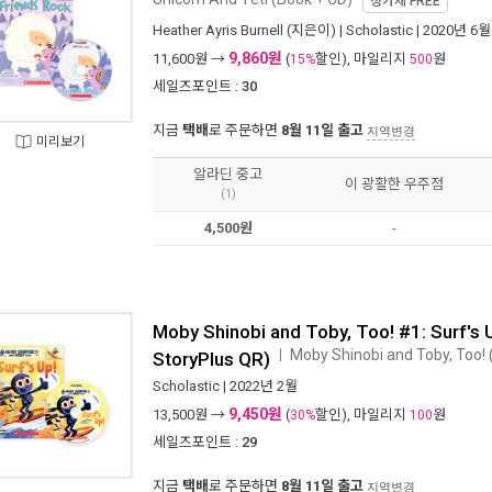
정가제
FREE
Heather Ayris Burnell
(지은이) |
Scholastic
| 2020년 6월
9,860원
11,600
원 →
(
할인), 마일리지
원
15%
500
세일즈포인트 :
30
지금
택배
로 주문하면
8월 11일 출고
지역변경
미리보기
알라딘 중고
이 광활한 우주점
(1)
4,500원
-
Moby Shinobi and Toby, Too! #1: Surf's 
Moby Shinobi and Toby, Too! 
ㅣ
StoryPlus QR)
Scholastic
| 2022년 2월
9,450원
13,500
원 →
(
할인), 마일리지
원
30%
100
세일즈포인트 :
29
지금
택배
로 주문하면
8월 11일 출고
지역변경