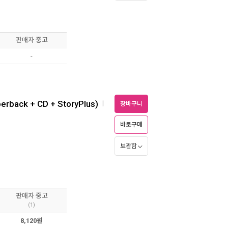
판매자 중고
-
erback + CD + StoryPlus)
ㅣ
장바구니
바로구매
보관함
판매자 중고
(1)
8,120원