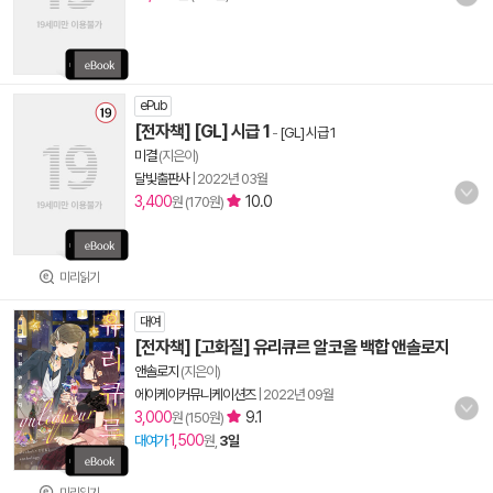
ePub
[전자책] [GL] 시급 1
-
[GL] 시급 1
미결
(지은이)
달빛출판사
|
2022년 03월
3,400
10.0
원 (170원)
미리읽기
대여
[전자책] [고화질] 유리큐르 알코올 백합 앤솔로지
앤솔로지
(지은이)
에이케이커뮤니케이션즈
|
2022년 09월
3,000
9.1
원 (150원)
1,500
대여가
원,
3일
미리읽기