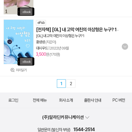
ePub
[전자책] [GL] 내 고막 여친의 이상형은 누구? 1
-
[GL] 내 고막 여친의 이상형은 누구? 1
훙넹넹
(지은이)
대시우드
|
2022년 09월
3,500
원 (170원)
미리읽기
1
2
로그인
전체 메뉴
회사 소개
출판사 안내
PC 버전
(주)알라딘커뮤니케이션
1544-2514
일반문의 (발신자 부담)