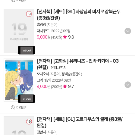
[전자책] [세트] [GL] 사장님의 비서로 잠복근무
(총3권/완결)
훙넹넹
(지은이)
대시우드
|
2022년 09월
9,000
9.8
원 (450원)
[전자책] [고화질] 유리나츠 - 민박 카가야 - 03
(완결)
-
유리나츠 3
모치오레
(지은이),
정백송
(옮긴이)
코믹 레인
|
2022년 08월
4,000
9.7
원 (200원)
미리읽기
[전자책] [세트] [GL] 고르디우스의 굴레 (총3권/
완결)
정관사
(지은이)