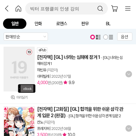
일반
만화
로맨스
판무
BL
옵션
ePub
[전자책] [GL] 너라는 심해에 잠겨 1
-
[GL] 너라는 심
해에 잠겨 1
하빈유
(지은이)
아마빌레
|
2022년 07월
4,000
9.9
원 (200원)
미리읽기
[전자책] [고화질] [GL] 합격을 위한 쉬운 삼각 관
계 입문 2 (완결)
-
[GL] 합격을 위한 쉬운 삼각 관계 입문 2
칸노
(지은이)
프레지에
|
2022년 08월
3,500
10.0
원 (170원)