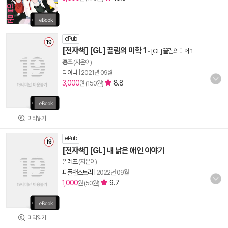
ePub
[전자책] [GL] 끌림의 미학 1
-
[GL] 끌림의 미학 1
홍조
(지은이)
디아나
|
2021년 09월
3,000
8.8
원 (150원)
미리읽기
ePub
[전자책] [GL] 내 낡은 애인 이야기
알레프
(지은이)
피플앤스토리
|
2022년 09월
1,000
9.7
원 (50원)
미리읽기