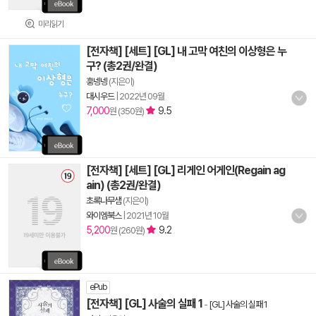
미리읽기
[전자책] [세트] [GL] 내 고막 여친의 이상형은 누
구? (총2권/완결)
훙넹넹
(지은이)
대시우드
|
2022년 09월
7,000
9.5
원 (350원)
[전자책] [세트] [GL] 리게인 어게인(Regain ag
ain) (총2권/완결)
초록나무샘
(지은이)
와이엠북스
|
2021년 10월
5,200
9.2
원 (260원)
ePub
[전자책] [GL] 사술의 실패 1
-
[GL] 사술의 실패 1