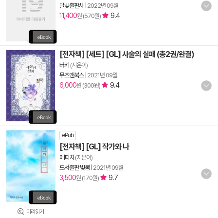
달빛출판사
|
2022년 09월
11,400
9.4
원 (570원)
[전자책] [세트] [GL] 사술의 실패 (총2권/완결)
터키
(지은이)
뮤즈앤북스
|
2021년 09월
6,000
9.4
원 (300원)
ePub
[전자책] [GL] 작가와 나
에피치
(지은이)
도서출판 빛봄
|
2021년 09월
3,500
9.7
원 (170원)
미리읽기