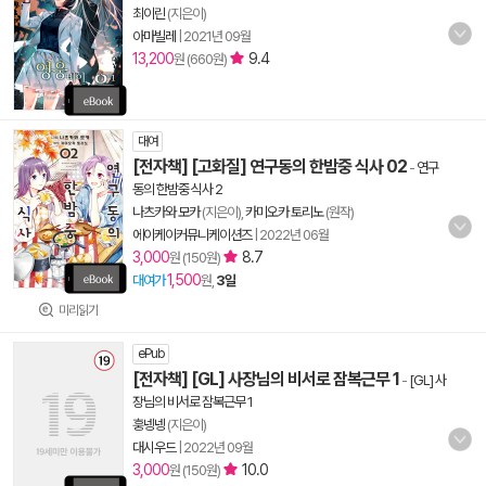
최이린
(지은이)
아마빌레
|
2021년 09월
13,200
9.4
원 (660원)
대여
[전자책] [고화질] 연구동의 한밤중 식사 02
-
연구
동의 한밤중 식사 2
나츠카와 모카
(지은이),
카미오카 토리노
(원작)
에이케이커뮤니케이션즈
|
2022년 06월
3,000
8.7
원 (150원)
1,500
대여가
원,
3일
미리읽기
ePub
[전자책] [GL] 사장님의 비서로 잠복근무 1
-
[GL] 사
장님의 비서로 잠복근무 1
훙넹넹
(지은이)
대시우드
|
2022년 09월
3,000
10.0
원 (150원)