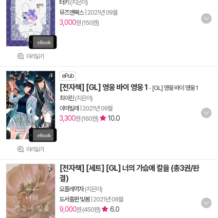
터키
(지은이)
뮤즈앤북스
|
2021년 09월
3,000
원 (150원)
미리읽기
ePub
[전자책] [GL] 영웅 바이 영웅 1
-
[GL] 영웅 바이 영웅 1
최이린
(지은이)
아마빌레
|
2021년 09월
3,300
10.0
원 (160원)
미리읽기
[전자책] [세트] [GL] 너의 가슴에 칼을 (총3권/완
결)
요플레먹자
(지은이)
도서출판 빛봄
|
2021년 09월
9,000
6.0
원 (450원)