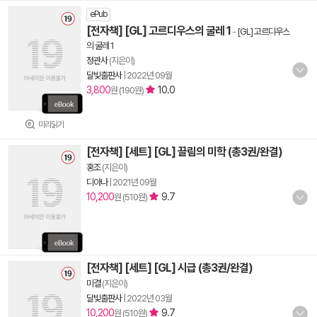
ePub
[전자책] [GL] 고르디우스의 굴레 1
-
[GL] 고르디우스
의 굴레 1
정관사
(지은이)
달빛출판사
|
2022년 09월
3,800
10.0
원 (190원)
미리읽기
[전자책] [세트] [GL] 끌림의 미학 (총3권/완결)
홍조
(지은이)
디아나
|
2021년 09월
10,200
9.7
원 (510원)
[전자책] [세트] [GL] 시급 (총3권/완결)
미결
(지은이)
달빛출판사
|
2022년 03월
10,200
9.7
원 (510원)