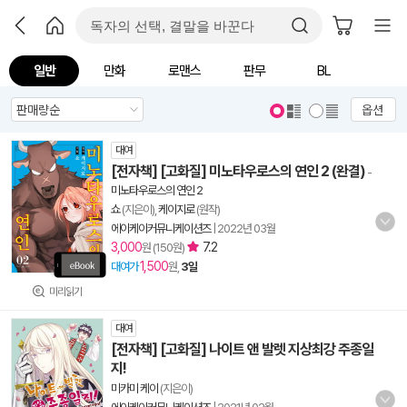
일반
만화
로맨스
판무
BL
옵션
대여
[전자책] [고화질] 미노타우로스의 연인 2 (완결)
-
미노타우로스의 연인 2
쇼
(지은이),
케이지로
(원작)
에이케이커뮤니케이션즈
|
2022년 03월
3,000
7.2
원 (150원)
1,500
대여가
원,
3일
미리읽기
대여
[전자책] [고화질] 나이트 앤 발렛 지상최강 주종일
지!
미카미 케이
(지은이)