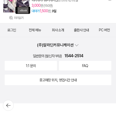
에이케이커뮤니케이션즈
|
2021년 02월
3,000
원 (150원)
1,500
대여가
원,
3일
미리읽기
로그인
전체 메뉴
회사 소개
출판사 안내
PC 버전
(주)알라딘커뮤니케이션
1544-2514
일반문의 (발신자 부담)
1:1 문의
FAQ
중고매장 위치, 영업시간 안내
뒤로가
기