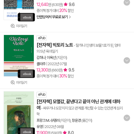
12,640
9.6
원 (630원)
20%
종이책 정가 대비
할인
만권당에서 무료로 보기
미리읽기
ePub
[전자책] 빅토리 노트
- 딸 하나 인생의 보물 1호가 된, 엄마
의 5년 육아일기
김하나
,
이옥선
(지은이)
콜라주
|
2022년 07월
13,300
9.5
원 (660원)
30%
종이책 정가 대비
할인
미리읽기
ePub
[전자책] 모멸감, 끝낸다고 끝이 아닌 관계에 대하
여
- 싸우거나 도망치지 않고 관계를 개선할 수 있는 인간관계 심리
학
프랑크 M. 슈템러
(지은이),
장윤경
(옮긴이)
유영
|
2022년 08월
11,900
8.0
원 (590원)