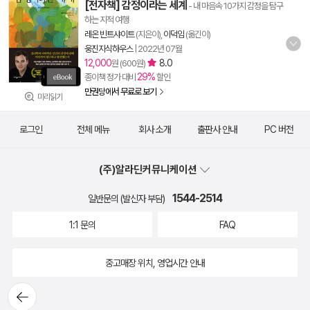
[전자책] 감정이라는 세계
- 내 마음속 10가지 감정을 탐구
하는 지적 여행
레온 빈트샤이트
(지은이),
이덕임
(옮긴이)
웅진지식하우스
|
2022년 07월
12,000
8.0
원 (600원)
29%
종이책 정가 대비
할인
만권당에서 무료로 보기
미리읽기
로그인
전체 메뉴
회사 소개
출판사 안내
PC 버전
(주)알라딘커뮤니케이션
1544-2514
일반문의 (발신자 부담)
1:1 문의
FAQ
중고매장 위치, 영업시간 안내
뒤로가
기