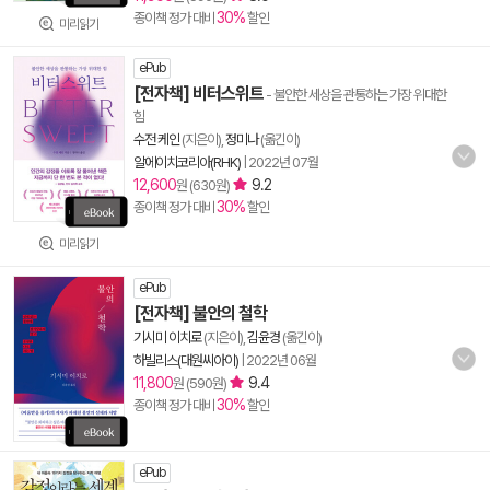
30%
종이책 정가 대비
할인
미리읽기
ePub
[전자책] 비터스위트
- 불안한 세상을 관통하는 가장 위대한
힘
수전 케인
(지은이),
정미나
(옮긴이)
알에이치코리아(RHK)
|
2022년 07월
12,600
9.2
원 (630원)
30%
종이책 정가 대비
할인
미리읽기
ePub
[전자책] 불안의 철학
기시미 이치로
(지은이),
김윤경
(옮긴이)
하빌리스(대원씨아이)
|
2022년 06월
11,800
9.4
원 (590원)
30%
종이책 정가 대비
할인
ePub