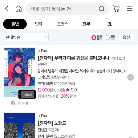
일반
만화
로맨스
판무
BL
옵션
ePub
[전자책] 우리가 다른 귀신을 불러오나니
- 여성 호러
단편선
김이삭
,
남유하
,
배명은
,
사마란
,
서계수
,
유기농볼셰비키
,
장아미
,
코
코아드림
,
한켠
(지은이)
한겨레출판
|
2022년 08월
12,000
9.0
원 (600원)
20%
종이책 정가 대비
할인
미리읽기
ePub
[전자책] 노랜드
천선란
(지은이)
한겨레출판
|
2022년 06월