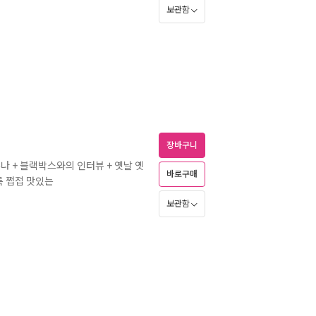
보관함
장바구니
루나 + 블랙박스와의 인터뷰 + 옛날 옛
바로구매
룩 쩝접 맛있는
보관함