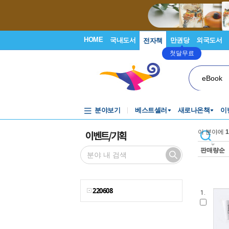
HOME
국내도서
만권당
외국도서
전자책
첫달무료
eBook
분야보기
베스트셀러
새로나온책
이
이벤트/기획
이 분야에
1
판매량순
220608
1.