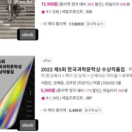
13,900원
(종이책 정가 대비
할인), 마일리지
원
30%
690
9.1
(
28
) | 세일즈포인트 :
326
이 책의 종이책 :
17,820
원
종이책 보기
ePub
2022 제5회 한국과학문학상 수상작품집
- 
적 판교에서 + 책이 된 남자 + 신께서는 아이들 + 후루
서윤빈
,
김혜윤
,
김쿠만
(지은이) |
허블
| 2022년 5월
5,000원
(종이책 정가 대비
할인), 마일리지
원
17%
250
9.1
(
45
) | 세일즈포인트 :
287
이 책의 종이책 :
5,400
원
종이책 보기