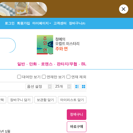
로그인
회원가입
마이페이지
고객센터
장바구니
(0)
일반
만화
로맨스
판타지/무협
BL
대여만 보기
연재만 보기
연재 제외
옵션 설정
25개
선택
장바구니 담기
보관함 담기
마이리스트 담기
장바구니
바로구매
2년 5월