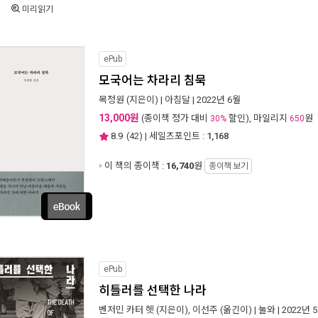
미리읽기
ePub
모국어는 차라리 침묵
목정원
(지은이) |
아침달
| 2022년 6월
13,000원
(종이책 정가 대비
할인), 마일리지
원
30%
650
8.9
(
42
) | 세일즈포인트 :
1,168
이 책의 종이책 :
16,740
원
종이책 보기
ePub
히틀러를 선택한 나라
벤저민 카터 헷
(지은이),
이선주
(옮긴이) |
눌와
| 2022년 