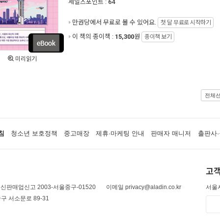
세일즈포인트 :
64
만권당에서
무료로 볼 수 있어요.
첫 달 무료로 시작하기
이 책의 종이책 :
15,300
원
종이책 보기
미리읽기
전체
침
청소년 보호정책
중고매장
제휴·마케팅 안내
판매자 매니저
출판사·
고객
신판매업신고 2003-서울중구-01520
이메일 privacy@aladin.co.kr
서울시
구 서소문로 89-31