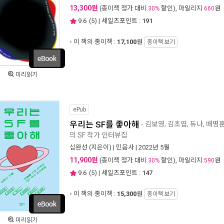
13,300원
(종이책 정가 대비
할인), 마일리지
원
30%
660
9.6
(
5
) | 세일즈포인트 :
191
이 책의 종이책 :
17,100
원
종이책 보기
미리읽기
ePub
우리는 SF를 좋아해
- 김보영, 김초엽, 듀나, 배명
의 SF 작가 인터뷰집
심완선
(지은이) |
민음사
| 2022년 5월
11,900원
(종이책 정가 대비
할인), 마일리지
원
30%
590
9.6
(
5
) | 세일즈포인트 :
147
이 책의 종이책 :
15,300
원
종이책 보기
미리읽기