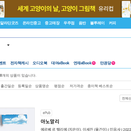
알라딘굿즈
온라인중고
중고매장
우주점
음반
블루레이
커피
벤트
전자책캐시
오디오북
대여eBook
연재eBook
만권당
N
N
0
개의 상품이 있습니다.
출간일순
등록일순
상품명순
평점순
저가격순
종이책 베스트순
전체
ePub
아노말리
에르베 르 텔리에
(지은이),
이세진
(옮긴이) |
민음사
| 202