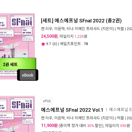
[세트] 에스에프널 SFnal 2022 (총2권)
켄 리우
,
이윤하
,
비나 지에민 프라사드
(지은이) |
허블
| 2
24,500원
, 마일리지
원
1,220
9.7
(
6
) | 세일즈포인트 :
78
2권 세트
ePub
에스에프널 SFnal 2022 Vol.1
에스에프널 SF
ㅣ
켄 리우
,
이윤하
,
비나 지에민 프라사드
(지은이) |
허블
| 2
11,900원
(종이책 정가 대비
할인), 마일리지
원
30%
590