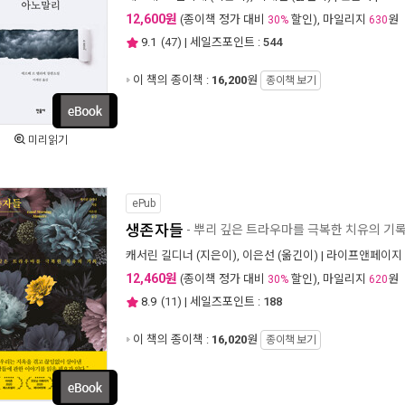
12,600원
(종이책 정가 대비
할인), 마일리지
원
30%
630
9.1
(
47
) | 세일즈포인트 :
544
이 책의 종이책 :
16,200
원
종이책 보기
미리읽기
ePub
생존자들
- 뿌리 깊은 트라우마를 극복한 치유의 기
캐서린 길디너
(지은이),
이은선
(옮긴이) |
라이프앤페이지
12,460원
(종이책 정가 대비
할인), 마일리지
원
30%
620
8.9
(
11
) | 세일즈포인트 :
188
이 책의 종이책 :
16,020
원
종이책 보기