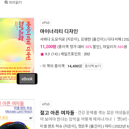
미리읽기
ePub
마이너리티 디자인
사와다 도모히로
(지은이),
김영현
(옮긴이) |
다다서재
| 2
11,200원
(종이책 정가 대비
할인), 마일리지
원
30%
560
9.3
(
14
) | 세일즈포인트 :
232
이 책의 종이책 :
14,400
원
종이책 보기
ePub
젊고 아픈 여자들
- 건강 문제를 겪는 젊은 여성들은
앳(at)
아 보여야 한다는 압박을 어떻게 헤쳐나가나
ㅣ
미셸 렌트 허슈
(지은이),
정은주
(옮긴이) |
마티
| 2022년 