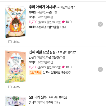
우리 아빠가 어때서!
-
저학년의 품격 7
류미정
(지은이),
지문
(그림)
책딱지
|
2023년 04월
11,700
10.0
원 (10% 할인 / 650원)
택배
로 주문하면
8월 11일 출고
변경
미리보기
진짜 이빨 요정 링링
-
저학년의 품격 17
김윤아
(지은이),
지문
,
조윤정
(그림)
책딱지
|
2024년 06월
11,700
10.0
원 (10% 할인 / 650원)
밤 11시
잠들기전 배송
양탄자배송
변경
미리보기
오! 나의 신부
-
저학년의 품격 25
은세주
(지은이),
유준재
(그림)