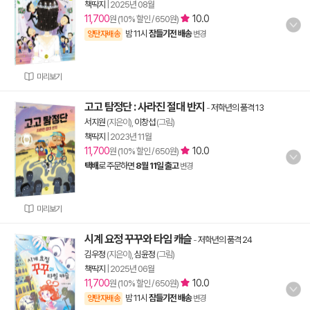
책딱지
|
2025년 08월
11,700
10.0
원 (10% 할인 / 650원)
밤 11시
잠들기전 배송
양탄자배송
변경
미리보기
고고 탐정단 : 사라진 절대 반지
-
저학년의 품격 13
서지원
(지은이),
이창섭
(그림)
책딱지
|
2023년 11월
11,700
10.0
원 (10% 할인 / 650원)
택배
로 주문하면
8월 11일 출고
변경
미리보기
시계 요정 꾸꾸와 타임 캐슬
-
저학년의 품격 24
김우정
(지은이),
심윤정
(그림)
책딱지
|
2025년 06월
11,700
10.0
원 (10% 할인 / 650원)
밤 11시
잠들기전 배송
양탄자배송
변경