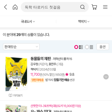
국내도서
책딱지
이 분야에
29
개의 상품이 있습니다.
옵션
동물들의 재판
-
저학년의 품격 15
김우정
(지은이),
홍찬주
(그림)
책딱지
|
2024년 03월
11,700
9.8
원 (10% 할인 / 650원)
밤 11시
잠들기전 배송
양탄자배송
변경
미리보기
산뜻한 미니 토트백 (대상도서 15,000원 이상)
오~ 재수 있다!
-
저학년의 품격 11