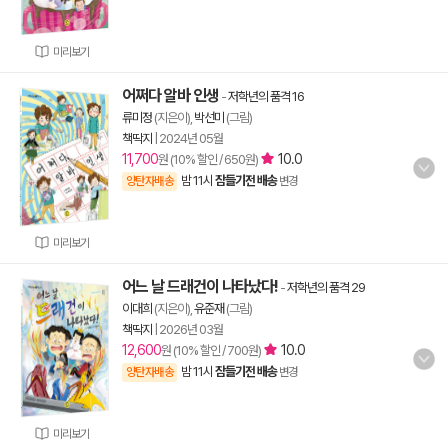
미리보기
어쩌다 알바 인생
-
저학년의 품격 16
류미정
(지은이),
박선미
(그림)
책딱지
|
2024년 05월
11,700
10.0
원 (10% 할인 / 650원)
밤 11시
잠들기전 배송
양탄자배송
변경
미리보기
어느 날 드래건이 나타났다!
-
저학년의 품격 29
이대희
(지은이),
유준재
(그림)
책딱지
|
2026년 03월
12,600
10.0
원 (10% 할인 / 700원)
밤 11시
잠들기전 배송
양탄자배송
변경
미리보기