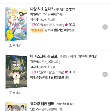
나랑 시소 탈래?
-
저학년의 품격 23
정예란
(지은이),
심윤정
(그림)
책딱지
|
2025년 03월
11,700
10.0
원 (10% 할인 / 650원)
밤 11시
잠들기전 배송
양탄자배송
변경
미리보기
아이스크림 곰 포포
- 촛불을 밝혀 줘!
-
저학년의 품격 21
검은빵
(지은이),
봄하
(그림)
책딱지
|
2024년 12월
11,700
10.0
원 (10% 할인 / 650원)
택배
로 주문하면
8월 11일 출고
변경
미리보기
격파왕 태권 할매
-
저학년의 품격 5
안선모
(지은이),
정경아
(그림)