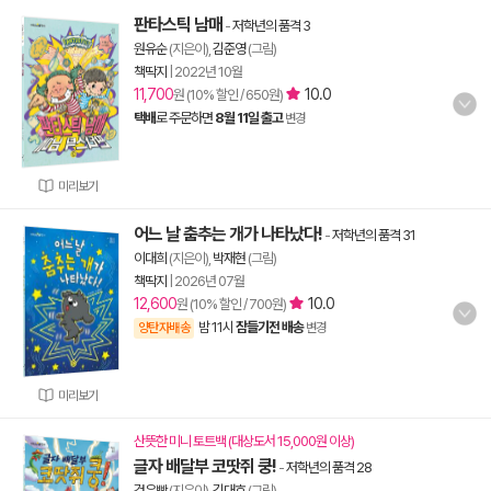
판타스틱 남매
-
저학년의 품격 3
원유순
(지은이),
김준영
(그림)
책딱지
|
2022년 10월
11,700
10.0
원 (10% 할인 / 650원)
택배
로 주문하면
8월 11일 출고
변경
미리보기
어느 날 춤추는 개가 나타났다!
-
저학년의 품격 31
이대희
(지은이),
박재현
(그림)
책딱지
|
2026년 07월
12,600
10.0
원 (10% 할인 / 700원)
밤 11시
잠들기전 배송
양탄자배송
변경
미리보기
산뜻한 미니 토트백 (대상도서 15,000원 이상)
글자 배달부 코땃쥐 쿵!
-
저학년의 품격 28
검은빵
(지은이),
김대호
(그림)