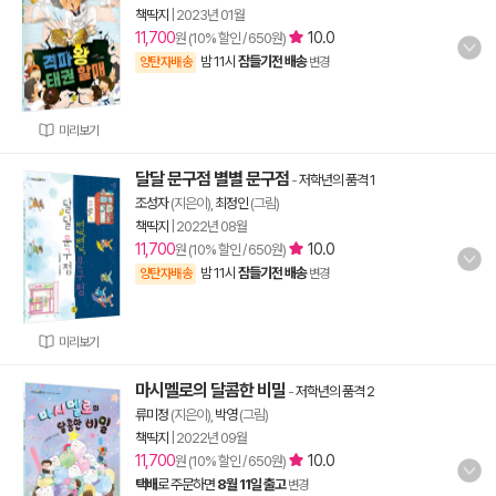
책딱지
|
2023년 01월
11,700
10.0
원 (10% 할인 / 650원)
밤 11시
잠들기전 배송
양탄자배송
변경
미리보기
달달 문구점 별별 문구점
-
저학년의 품격 1
조성자
(지은이),
최정인
(그림)
책딱지
|
2022년 08월
11,700
10.0
원 (10% 할인 / 650원)
밤 11시
잠들기전 배송
양탄자배송
변경
미리보기
마시멜로의 달콤한 비밀
-
저학년의 품격 2
류미정
(지은이),
박영
(그림)
책딱지
|
2022년 09월
11,700
10.0
원 (10% 할인 / 650원)
택배
로 주문하면
8월 11일 출고
변경