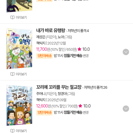
미리보기
내가 바로 유행왕
-
저학년의 품격 4
제성은
(지은이),
노아
(그림)
책딱지
|
2022년 12월
11,700
10.0
원 (10% 할인 / 650원)
밤 11시
잠들기전 배송
양탄자배송
변경
미리보기
꼬리에 꼬리를 무는 절교장
-
저학년의 품격 26
주머니
(지은이),
정경아
(그림)
책딱지
|
2025년 09월
12,600
10.0
원 (10% 할인 / 700원)
밤 11시
잠들기전 배송
양탄자배송
변경
미리보기