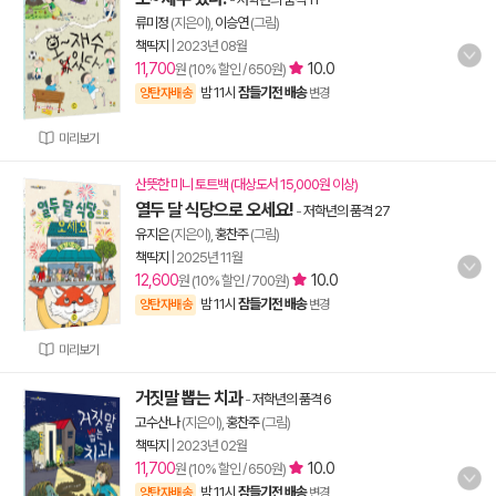
류미정
(지은이),
이승연
(그림)
책딱지
|
2023년 08월
11,700
10.0
원 (10% 할인 / 650원)
밤 11시
잠들기전 배송
양탄자배송
변경
미리보기
산뜻한 미니 토트백 (대상도서 15,000원 이상)
열두 달 식당으로 오세요!
-
저학년의 품격 27
유지은
(지은이),
홍찬주
(그림)
책딱지
|
2025년 11월
12,600
10.0
원 (10% 할인 / 700원)
밤 11시
잠들기전 배송
양탄자배송
변경
미리보기
거짓말 뽑는 치과
-
저학년의 품격 6
고수산나
(지은이),
홍찬주
(그림)
책딱지
|
2023년 02월
11,700
10.0
원 (10% 할인 / 650원)
밤 11시
잠들기전 배송
양탄자배송
변경