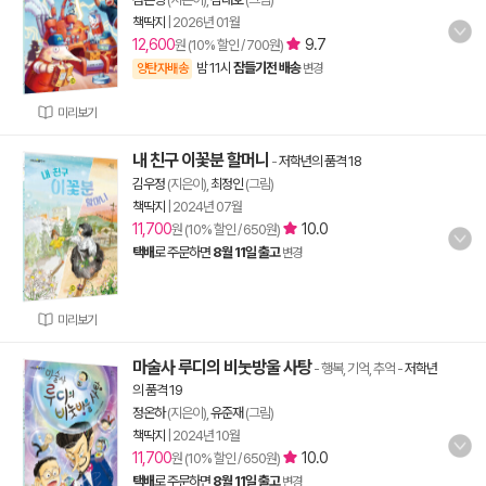
책딱지
|
2026년 01월
12,600
9.7
원 (10% 할인 / 700원)
밤 11시
잠들기전 배송
양탄자배송
변경
미리보기
내 친구 이꽃분 할머니
-
저학년의 품격 18
김우정
(지은이),
최정인
(그림)
책딱지
|
2024년 07월
11,700
10.0
원 (10% 할인 / 650원)
택배
로 주문하면
8월 11일 출고
변경
미리보기
마술사 루디의 비눗방울 사탕
- 행복, 기억, 추억
-
저학년
의 품격 19
정온하
(지은이),
유준재
(그림)
책딱지
|
2024년 10월
11,700
10.0
원 (10% 할인 / 650원)
택배
로 주문하면
8월 11일 출고
변경