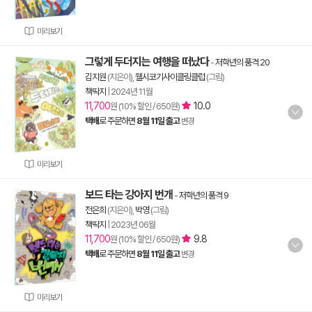
미리보기
그렇게 두더지는 여행을 떠났다
-
저학년의 품격 20
김지원
(지은이),
웰시코기사이클링클럽
(그림)
책딱지
|
2024년 11월
11,700
10.0
원 (10% 할인 / 650원)
택배
로 주문하면
8월 11일 출고
변경
미리보기
보드 타는 강아지 번개
-
저학년의 품격 9
전은희
(지은이),
박영
(그림)
책딱지
|
2023년 06월
11,700
9.8
원 (10% 할인 / 650원)
택배
로 주문하면
8월 11일 출고
변경
미리보기