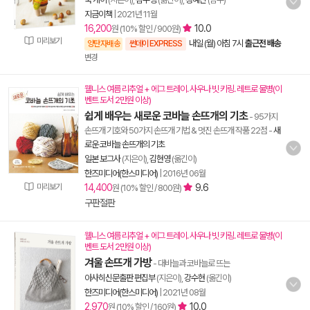
지금이책
|
2021년 11월
16,200
10.0
원 (10% 할인 / 900원)
미리보기
내일 (월) 아침 7시
출근전 배송
양탄자배송
썬데이 EXPRESS
변경
웰니스 여름 리추얼 + 에그 트레이. 사우나 빗 키링. 레트로 물병(이
벤트 도서 2만원 이상)
쉽게 배우는 새로운 코바늘 손뜨개의 기초
- 95가지
손뜨개 기호와 50가지 손뜨개 기법 & 멋진 손뜨개 작품 22점
-
새
로운 코바늘 손뜨개의 기초
일본 보그사
(지은이),
김현영
(옮긴이)
한즈미디어(한스미디어)
|
2016년 06월
미리보기
14,400
9.6
원 (10% 할인 / 800원)
구판절판
웰니스 여름 리추얼 + 에그 트레이. 사우나 빗 키링. 레트로 물병(이
벤트 도서 2만원 이상)
겨울 손뜨개 가방
- 대바늘과 코바늘로 뜨는
아사히신문출판 편집부
(지은이),
강수현
(옮긴이)
한즈미디어(한스미디어)
|
2021년 08월
2,970
10.0
원 (10% 할인 / 160원)