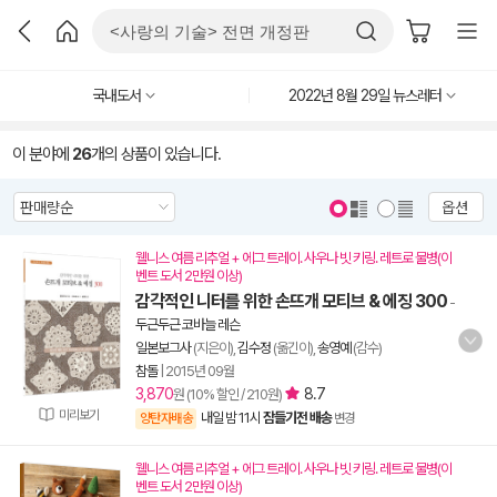
국내도서
2022년 8월 29일 뉴스레터
이 분야에
26
개의 상품이 있습니다.
옵션
웰니스 여름 리추얼 + 에그 트레이. 사우나 빗 키링. 레트로 물병(이
벤트 도서 2만원 이상)
감각적인 니터를 위한 손뜨개 모티브 & 에징 300
-
두근두근 코바늘 레슨
일본보그사
(지은이),
김수정
(옮긴이),
송영예
(감수)
참돌
|
2015년 09월
3,870
8.7
원 (10% 할인 / 210원)
미리보기
내일 밤 11시
잠들기전 배송
양탄자배송
변경
웰니스 여름 리추얼 + 에그 트레이. 사우나 빗 키링. 레트로 물병(이
벤트 도서 2만원 이상)