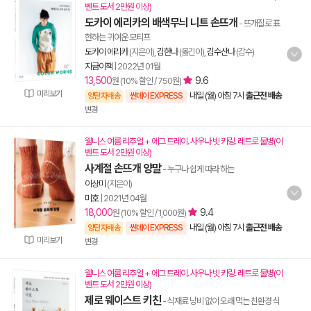
벤트 도서 2만원 이상)
도카이 에리카의 배색무늬 니트 손뜨개
- 뜨개질로 표
현하는 귀여운 모티프
도카이 에리카
(지은이),
김한나
(옮긴이),
김수산나
(감수)
지금이책
|
2022년 01월
13,500
9.6
원 (10% 할인 / 750원)
미리보기
내일 (월) 아침 7시
출근전 배송
양탄자배송
썬데이 EXPRESS
변경
웰니스 여름 리추얼 + 에그 트레이. 사우나 빗 키링. 레트로 물병(이
벤트 도서 2만원 이상)
사계절 손뜨개 양말
- 누구나 쉽게 따라 하는
이상미
(지은이)
미호
|
2021년 04월
18,000
9.4
원 (10% 할인 / 1,000원)
내일 (월) 아침 7시
출근전 배송
양탄자배송
썬데이 EXPRESS
미리보기
변경
웰니스 여름 리추얼 + 에그 트레이. 사우나 빗 키링. 레트로 물병(이
벤트 도서 2만원 이상)
제로 웨이스트 키친
- 식재료 낭비 없이 오래 먹는 친환경 식