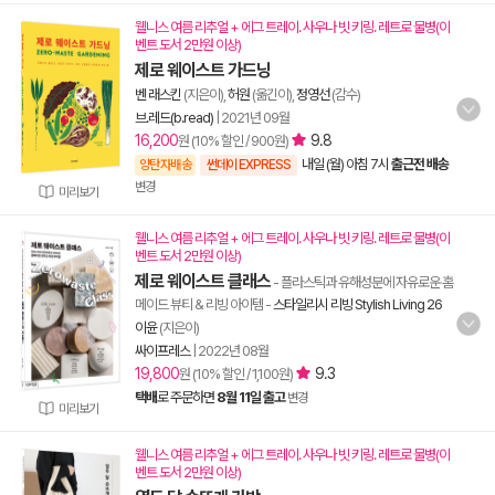
웰니스 여름 리추얼 + 에그 트레이. 사우나 빗 키링. 레트로 물병(이
벤트 도서 2만원 이상)
제로 웨이스트 가드닝
벤 래스킨
(지은이),
허원
(옮긴이),
정영선
(감수)
브.레드(b.read)
|
2021년 09월
16,200
9.8
원 (10% 할인 / 900원)
내일 (월) 아침 7시
출근전 배송
양탄자배송
썬데이 EXPRESS
변경
미리보기
웰니스 여름 리추얼 + 에그 트레이. 사우나 빗 키링. 레트로 물병(이
벤트 도서 2만원 이상)
제로 웨이스트 클래스
- 플라스틱과 유해성분에 자유로운 홈
메이드 뷰티 & 리빙 아이템
-
스타일리시 리빙 Stylish Living 26
이윤
(지은이)
싸이프레스
|
2022년 08월
19,800
9.3
원 (10% 할인 / 1,100원)
택배
로 주문하면
8월 11일 출고
변경
미리보기
웰니스 여름 리추얼 + 에그 트레이. 사우나 빗 키링. 레트로 물병(이
벤트 도서 2만원 이상)