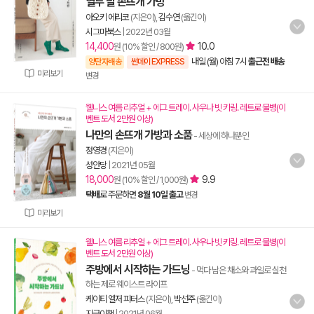
열두 달 손뜨개 가방
아오키 에리코
(지은이),
김수연
(옮긴이)
시그마북스
|
2022년 03월
14,400
10.0
원 (10% 할인 / 800원)
내일 (월) 아침 7시
출근전 배송
양탄자배송
썬데이 EXPRESS
미리보기
변경
웰니스 여름 리추얼 + 에그 트레이. 사우나 빗 키링. 레트로 물병(이
벤트 도서 2만원 이상)
나만의 손뜨개 가방과 소품
- 세상에 하나뿐인
정영경
(지은이)
성안당
|
2021년 05월
18,000
9.9
원 (10% 할인 / 1,000원)
택배
로 주문하면
8월 10일 출고
변경
미리보기
웰니스 여름 리추얼 + 에그 트레이. 사우나 빗 키링. 레트로 물병(이
벤트 도서 2만원 이상)
주방에서 시작하는 가드닝
- 먹다 남은 채소와 과일로 실천
하는 제로 웨이스트 라이프
케이티 엘저 피터스
(지은이),
박선주
(옮긴이)
지금이책
|
2021년 06월