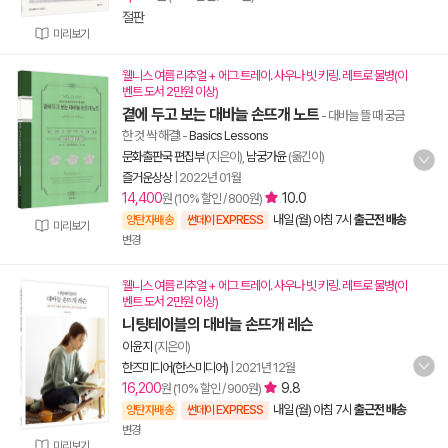
절판
미리보기
웰니스 여름 리추얼 + 에그 트레이. 사우나 빗 키링. 레트로 물병(이
벤트 도서 2만원 이상)
곁에 두고 보는 대바늘 손뜨개 노트
- 대바늘 뜰 때 궁금
한 것 싹 해결!
-
Basics Lessons
문화출판국 편집부
(지은이),
남궁가윤
(옮긴이)
즐거운상상
|
2022년 01월
14,400
10.0
원 (10% 할인 / 800원)
내일 (월) 아침 7시
출근전 배송
양탄자배송
썬데이 EXPRESS
미리보기
변경
웰니스 여름 리추얼 + 에그 트레이. 사우나 빗 키링. 레트로 물병(이
벤트 도서 2만원 이상)
니팅테이블의 대바늘 손뜨개 레슨
이윤지
(지은이)
한즈미디어(한스미디어)
|
2021년 12월
16,200
9.8
원 (10% 할인 / 900원)
내일 (월) 아침 7시
출근전 배송
양탄자배송
썬데이 EXPRESS
변경
미리보기