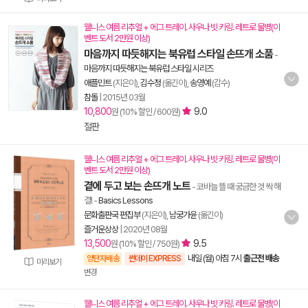
웰니스 여름 리추얼 + 에그 트레이. 사우나 빗 키링. 레트로 물병(이
벤트 도서 2만원 이상)
마음까지 따듯해지는 북유럽 스타일 손뜨개 소품
-
마음까지 따듯해지는 북유럽 스타일 시리즈
애플민트
(지은이),
김수정
(옮긴이),
송영예
(감수)
참돌
|
2015년 03월
10,800
9.0
원 (10% 할인 / 600원)
절판
웰니스 여름 리추얼 + 에그 트레이. 사우나 빗 키링. 레트로 물병(이
벤트 도서 2만원 이상)
곁에 두고 보는 손뜨개 노트
- 코바늘 뜰 때 궁금한 것 싹 해
결!
-
Basics Lessons
문화출판국 편집부
(지은이),
남궁가윤
(옮긴이)
즐거운상상
|
2020년 08월
13,500
9.5
원 (10% 할인 / 750원)
내일 (월) 아침 7시
출근전 배송
양탄자배송
썬데이 EXPRESS
미리보기
변경
웰니스 여름 리추얼 + 에그 트레이. 사우나 빗 키링. 레트로 물병(이