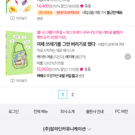
14,400
9.8
원 (10% 할인 / 800원)
내일 (월) 아침 7시
출근전 배송
양탄자배송
썬데이 EXPRESS
미리보기
변경
웰니스 여름 리추얼 + 에그 트레이. 사우나 빗 키링. 레트로 물병(이
벤트 도서 2만원 이상)
이제 쓰레기를 그만 버리기로 했다
- 어렵지 않게 하나씩!
처음 시작하는 제로 웨이스트
케이트 아넬
(지은이),
배지혜
(옮긴이)
미호
|
2021년 05월
13,950
9.8
원 (10% 할인 / 770원)
택배
로 주문하면
8월 11일 출고
변경
미리보기
1
2
로그인
전체 메뉴
회사 소개
출판사 안내
PC 버전
(주)알라딘커뮤니케이션