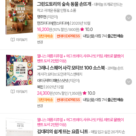
그린도토리의 숲속 동물 손뜨개
- 대바늘 뜨개로 만드는
작고 귀여운 동물 인형 & 소품
명주현
(지은이)
한즈미디어(한스미디어)
|
2020년 10월
16,200
10.0
원 (10% 할인 / 900원)
내일 (월) 아침 7시
출근전 배송
양탄자배송
썬데이 EXPRESS
미리보기
변경
웰니스 여름 리추얼 + 에그 트레이. 사우나 빗 키링. 레트로 물병(이
벤트 도서 2만원 이상)
그래니 스퀘어 사각 모티브 100 소스북
- 코바늘 손뜨
개 사각 모티브 도안과 믹스앤매치
아미구루미 패턴스닷넷
(지은이)
북핀
|
2021년 12월
미리보기
24,300
10.0
원 (10% 할인 / 1,350원)
내일 (월) 아침 7시
출근전 배송
양탄자배송
썬데이 EXPRESS
변경
웰니스 여름 리추얼 + 에그 트레이. 사우나 빗 키링. 레트로 물병(이
벤트 도서 2만원 이상)
김대리의 쉽게 뜨는 요즘 니트
- 매일 입고 싶은 20가지 손