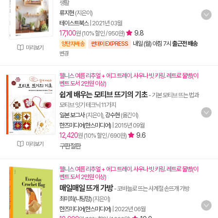
생활
류지현
(지은이)
테이스트북스
|
2021년 03월
17,100
9.8
원 (10% 할인 / 950원)
내일 (월) 아침 7시
출근전 배송
양탄자배송
썬데이 EXPRESS
미리보기
변경
웰니스 여름 리추얼 + 에그 트레이. 사우나 빗 키링. 레트로 물병(이
벤트 도서 2만원 이상)
쉽게 배우는 모티브 뜨기의 기초
- 기본 모티브 뜨는 법과
모티브 잇기 테크닉 11가지
일본 보그사
(지은이),
강수현
(옮긴이)
한즈미디어(한스미디어)
|
2015년 09월
12,420
9.6
원 (10% 할인 / 690원)
미리보기
구판절판
웰니스 여름 리추얼 + 에그 트레이. 사우나 빗 키링. 레트로 물병(이
벤트 도서 2만원 이상)
매일매일 뜨개 가방
- 코바늘로 뜨는 사계절 손뜨개 가방
최미희(니팅맘)
(지은이)
한즈미디어(한스미디어)
|
2022년 06월