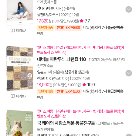
뜨개 옷과 소품
김대리(바늘이야기)
(지은이)
웅진리빙하우스
|
2021년 12월
17,820
7.7
원 (10% 할인 / 990원)
내일 (월) 아침 7시
출근전 배송
양탄자배송
썬데이 EXPRESS
미리보기
변경
웰니스 여름 리추얼 + 에그 트레이. 사우나 빗 키링. 레트로 물병(이
벤트 도서 2만원 이상)
대바늘 아란무늬 패턴집 110
- 110가지 아란무늬와 6가지
손뜨개 소품
일본보그사
(지은이),
남궁가윤
(옮긴이)
한즈미디어(한스미디어)
|
2021년 10월
18,000
10.0
원 (10% 할인 / 1,000원)
내일 (월) 아침 7시
출근전 배송
양탄자배송
썬데이 EXPRESS
미리보기
변경
웰니스 여름 리추얼 + 에그 트레이. 사우나 빗 키링. 레트로 물병(이
벤트 도서 2만원 이상)
쿡 케이의 사랑스러운 동물친구들
- 코바늘로 만드는 손
뜨개 인형 15
쿡 케이
(지은이),
김수영
(옮긴이),
정혜진
(감수)