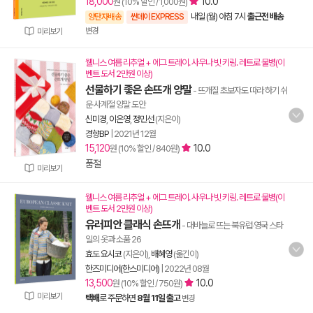
18,000
10.0
원 (10% 할인 / 1,000원)
내일 (월) 아침 7시
출근전 배송
양탄자배송
썬데이 EXPRESS
변경
미리보기
웰니스 여름 리추얼 + 에그 트레이. 사우나 빗 키링. 레트로 물병(이
벤트 도서 2만원 이상)
선물하기 좋은 손뜨개 양말
- 뜨개질 초보자도 따라 하기 쉬
운 사계절 양말 도안
신미경
,
이은영
,
정민선
(지은이)
경향BP
|
2021년 12월
15,120
10.0
원 (10% 할인 / 840원)
품절
미리보기
웰니스 여름 리추얼 + 에그 트레이. 사우나 빗 키링. 레트로 물병(이
벤트 도서 2만원 이상)
유러피안 클래식 손뜨개
- 대바늘로 뜨는 북유럽‧영국 스타
일의 옷과 소품 26
효도 요시코
(지은이),
배혜영
(옮긴이)
한즈미디어(한스미디어)
|
2022년 08월
13,500
10.0
원 (10% 할인 / 750원)
미리보기
택배
로 주문하면
8월 11일 출고
변경