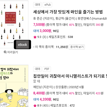
대여
ePub
세상에서 가장 맛있게 와인을 즐기는 방법
휴 존슨
(지은이),
황근하
(옮긴이) |
휴먼앤북스(Human&Bo
7,500원
(종이책 정가 대비
할인), 마일리지
원
40%
380
3,000원
대여
,
90
일
9.3
(
3
) | 세일즈포인트 :
538
이 책의 종이책 :
11,250
원
종이책 보기
미리읽기
대여
PDF
집안일이 귀찮아서 미니멀리스트가 되기로 
할 때
에린남
(지은이) |
상상출판
| 2020년 6월
8,400원
(종이책 정가 대비
할인), 마일리지
원
40%
420
4,200원
대여
,
90
일
8.9
(
43
) | 세일즈포인트 :
472