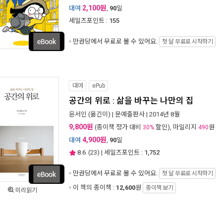
2,100원
대여
,
90
일
세일즈포인트 :
155
만권당에서
무료로 볼 수 있어요.
첫 달 무료로 시작하기
대여
ePub
공간의 위로 : 삶을 바꾸는 나만의 집
윤서인
(옮긴이) |
문예출판사
| 2014년 8월
9,800원
(종이책 정가 대비
할인), 마일리지
원
30%
490
4,900원
대여
,
90
일
8.6
(
23
) | 세일즈포인트 :
1,752
만권당에서
무료로 볼 수 있어요.
첫 달 무료로 시작하기
이 책의 종이책 :
12,600
원
종이책 보기
미리읽기