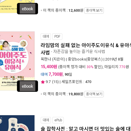
이 책의 종이책 :
12,600
원
종이책 보기
대여
PDF
라임맘의 실패 없는 아이주도이유식 & 유아식
- 자존감을 높이는 즐거운 식사법
사법
옥한나
(지은이) |
중앙books(중앙북스)
| 2019년 8월
15,400원
(종이책 정가 대비
할인), 마일리지
원
30%
770
7,700원
대여
,
90
일
9.7
(
15
) | 세일즈포인트 :
470
이 책의 종이책 :
19,800
원
종이책 보기
대여
ePub
술 잡학사전 : 알고 마시면 더 맛있는 술에 대