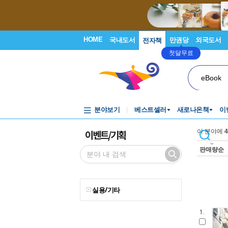
HOME
국내도서
만권당
외국도서
전자책
첫달무료
eBook
분야보기
베스트셀러
새로나온책
이
이벤트/기획
이 분야에
4
판매량순
실용/기타
1.