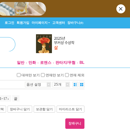
로그인
회원가입
마이페이지
고객센터
장바구니
(0)
일반
만화
로맨스
판타지/무협
BL
대여만 보기
연재만 보기
연재 제외
옵션 설정
25개
1~17
끝
선택
장바구니 담기
보관함 담기
마이리스트 담기
장바구니