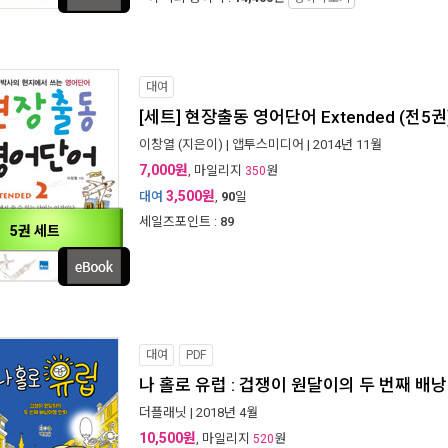
대여
[세트] 현장출동 영어단어 Extended (전5권)
이창열
(지은이) |
앱투스미디어
| 2014년 11월
7,000원
, 마일리지
원
350
3,500원
대여
,
90
일
세일즈포인트 :
89
5권 세트
대여
PDF
나 홀로 유럽 : 겁쟁이 원달이의 두 번째 배
더플래닛
| 2018년 4월
10,500원
, 마일리지
원
520