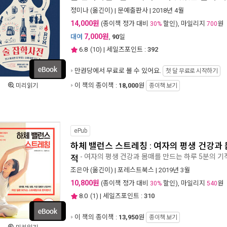
정미나
(옮긴이) |
문예출판사
| 2018년 4월
14,000원
(종이책 정가 대비
할인), 마일리지
원
30%
700
7,000원
대여
,
90
일
6.8
(
10
) | 세일즈포인트 :
392
만권당에서
무료로 볼 수 있어요.
첫 달 무료로 시작하기
이 책의 종이책 :
18,000
원
미리읽기
종이책 보기
ePub
하체 밸런스 스트레칭 : 여자의 평생 건강과 
- 여자의 평생 건강과 몸매를 만드는 하루 5분의 기
적
조은아
(옮긴이) |
포레스트북스
| 2019년 3월
10,800원
(종이책 정가 대비
할인), 마일리지
원
30%
540
8.0
(
1
) | 세일즈포인트 :
310
이 책의 종이책 :
13,950
원
종이책 보기