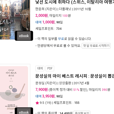
낯선 도시에 취하다 (스위스, 이탈리아 여행
한윤희
(지은이) |
더플래닛
| 2011년 10월
2,000원
, 마일리지
원
100
1,000원
대여
,
90
일
세일즈포인트 :
734
이 책의 일부를
무료
로 읽을 수 있습니다.
만권당에서
무료로 볼 수 있어요.
첫 달 무료로 시작하기
대여
PDF
문성실의 마이 베스트 레시피 : 문성실이 뽑은
문성실
(지은이) |
상상출판
| 2017년 4월
7,900원
(종이책 정가 대비
할인), 마일리지
원
51%
390
3,950원
대여
,
90
일
9.5
(
19
) | 세일즈포인트 :
155
이 책의 종이책 :
14,400
원
종이책 보기