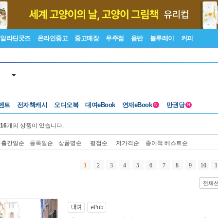
알라딘굿즈
온라인중고
중고매장
우주점
음반
블루레이
커피
벤트
전자책캐시
오디오북
대여eBook
연재eBook
만권당
N
N
16
개의 상품이 있습니다.
출간일순
등록일순
상품명순
평점순
저가격순
종이책 베스트순
1
2
3
4
5
6
7
8
9
10
1
전체
대여
ePub