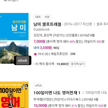
미리읽기
대여
PDF
남미 셀프트래블
- 2016~2017 최신판
셀프 트래
ㅣ
Guidebook
김진아
,
윤인혁
(지은이) |
상상출판
| 2016년 8월
7,000원
(종이책 정가 대비
할인), 마일리지
원
68%
350
3,500원
대여
,
90
일
10.0
(
4
) | 세일즈포인트 :
298
이 책의 종이책 :
19,800
원
종이책 보기
ePub
100일이면 나도 영어천재 1
100일이면 나도
ㅣ
주아쌤(이정은)
(지은이) |
미다스북스
| 2019년 4월
10,000원
(종이책 정가 대비
할인), 마일리지
원
31%
500