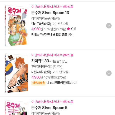
이 만화가 대단하다! 역대 수상작 모음
은수저 Silver Spoon 13
아라카와 히로무
(지은이)
학산문화사(만화)
|
2015년 10월
4,950
9.6
원 (10% 할인 / 270원)
택배
로 주문하면
8월 13일 출고
변경
이 만화가 대단하다! 역대 수상작 모음
하이큐!! 33
- 괴물들의 향연
후루다테 하루이치
(지은이)
대원씨아이(만화)
|
2018년 12월
4,950
원 (10% 할인 / 270원)
밤 11시
잠들기전 배송
양탄자배송
변경
이 만화가 대단하다! 역대 수상작 모음
은수저 Silver Spoon 5
아라카와 히로무
(지은이)