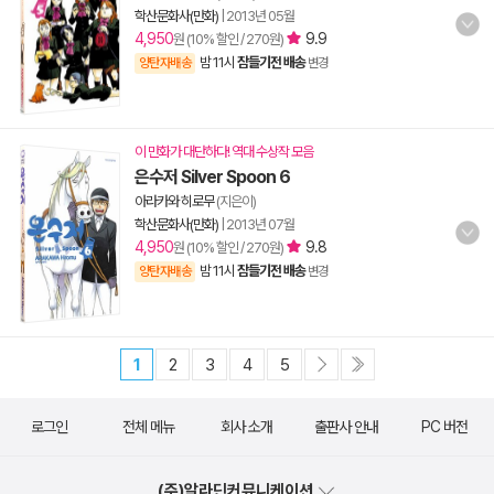
학산문화사(만화)
|
2013년 05월
4,950
9.9
원 (10% 할인 / 270원)
밤 11시
잠들기전 배송
양탄자배송
변경
이 만화가 대단하다! 역대 수상작 모음
은수저 Silver Spoon 6
아라카와 히로무
(지은이)
학산문화사(만화)
|
2013년 07월
4,950
9.8
원 (10% 할인 / 270원)
밤 11시
잠들기전 배송
양탄자배송
변경
1
2
3
4
5
로그인
전체 메뉴
회사 소개
출판사 안내
PC 버전
(주)알라딘커뮤니케이션