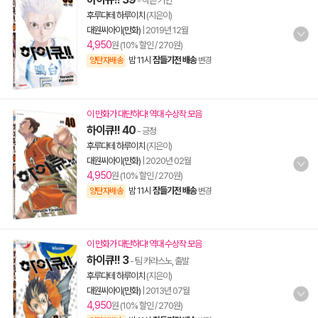
- 작은 거인
후루다테 하루이치
(지은이)
대원씨아이(만화)
|
2019년 12월
4,950
원 (10% 할인 / 270원)
밤 11시
잠들기전 배송
양탄자배송
변경
이 만화가 대단하다! 역대 수상작 모음
하이큐!! 40
- 긍정
후루다테 하루이치
(지은이)
대원씨아이(만화)
|
2020년 02월
4,950
원 (10% 할인 / 270원)
밤 11시
잠들기전 배송
양탄자배송
변경
이 만화가 대단하다! 역대 수상작 모음
하이큐!! 3
- 팀 카라스노, 출발
후루다테 하루이치
(지은이)
대원씨아이(만화)
|
2013년 07월
4,950
원 (10% 할인 / 270원)