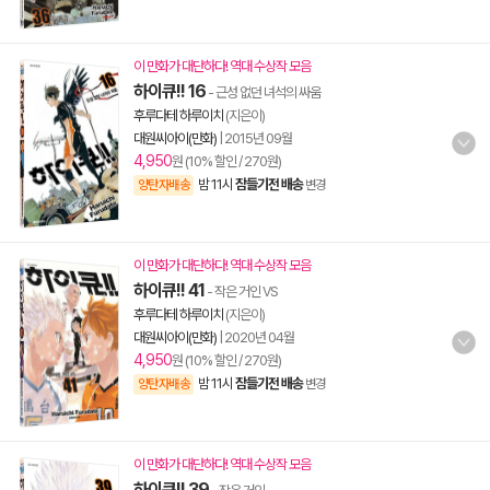
이 만화가 대단하다! 역대 수상작 모음
하이큐!! 16
- 근성 없던 녀석의 싸움
후루다테 하루이치
(지은이)
대원씨아이(만화)
|
2015년 09월
4,950
원 (10% 할인 / 270원)
밤 11시
잠들기전 배송
양탄자배송
변경
이 만화가 대단하다! 역대 수상작 모음
하이큐!! 41
- 작은 거인 VS
후루다테 하루이치
(지은이)
대원씨아이(만화)
|
2020년 04월
4,950
원 (10% 할인 / 270원)
밤 11시
잠들기전 배송
양탄자배송
변경
이 만화가 대단하다! 역대 수상작 모음
하이큐!! 39