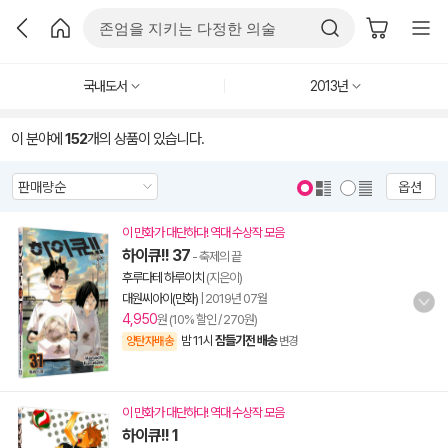
국내도서
2013년
이 분야에
152
개의 상품이 있습니다.
옵션
이 만화가 대단하다! 역대 수상작 모음
하이큐!! 37
- 축제의 끝
후루다테 하루이치
(지은이)
대원씨아이(만화)
|
2019년 07월
4,950
원 (10% 할인 / 270원)
밤 11시
잠들기전 배송
양탄자배송
변경
이 만화가 대단하다! 역대 수상작 모음
하이큐!! 1