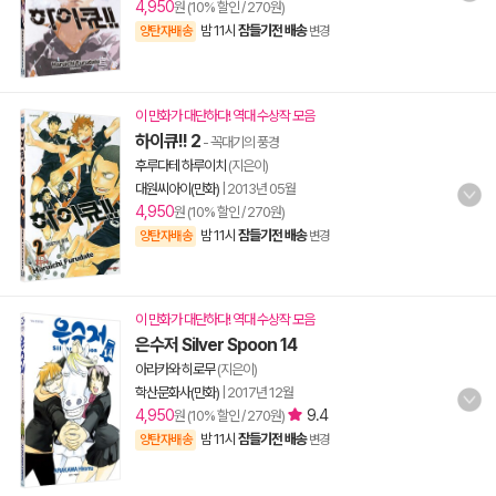
4,950
원 (10% 할인 / 270원)
밤 11시
잠들기전 배송
양탄자배송
변경
이 만화가 대단하다! 역대 수상작 모음
하이큐!! 2
- 꼭대기의 풍경
후루다테 하루이치
(지은이)
대원씨아이(만화)
|
2013년 05월
4,950
원 (10% 할인 / 270원)
밤 11시
잠들기전 배송
양탄자배송
변경
이 만화가 대단하다! 역대 수상작 모음
은수저 Silver Spoon 14
아라카와 히로무
(지은이)
학산문화사(만화)
|
2017년 12월
4,950
9.4
원 (10% 할인 / 270원)
밤 11시
잠들기전 배송
양탄자배송
변경