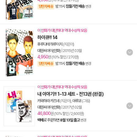
밤 11시
잠들기전 배송
양탄자배송
변경
이 만화가 대단하다! 역대 수상작 모음
하이큐!! 14
후루다테 하루이치
(지은이)
대원씨아이(만화)
|
2015년 03월
4,950
원 (10% 할인 / 270원)
밤 11시
잠들기전 배송
양탄자배송
변경
이 만화가 대단하다! 역대 수상작 모음
내 이야기!! 1~13 세트 - 전13권 (완결)
카와하라 카즈네
(지은이),
아루코
(그림)
대원씨아이(만화)
|
2017년 02월
46,800
원 (10% 할인 / 2,600원)
택배
로 주문하면
8월 13일 출고
변경