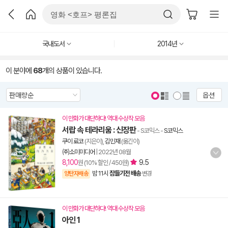
국내도서
2014년
이 분야에
68
개의 상품이 있습니다.
옵션
이 만화가 대단하다! 역대 수상작 모음
서랍 속 테라리움 : 신장판
- S코믹스
-
S코믹스
쿠이 료코
(지은이),
김민재
(옮긴이)
㈜소미미디어
|
2022년 08월
8,100
9.5
원 (10% 할인 / 450원)
밤 11시
잠들기전 배송
양탄자배송
변경
이 만화가 대단하다! 역대 수상작 모음
아인 1