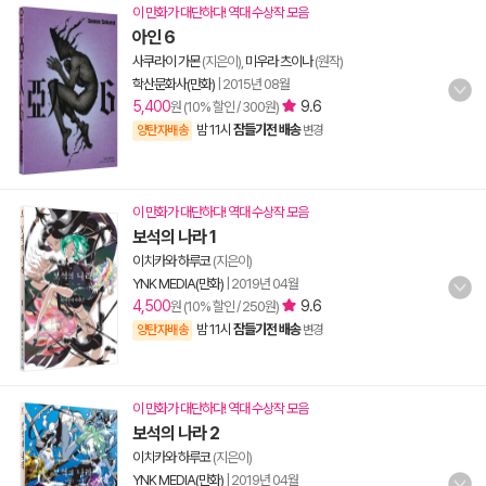
이 만화가 대단하다! 역대 수상작 모음
아인 6
사쿠라이 가몬
(지은이),
미우라 츠이나
(원작)
학산문화사(만화)
|
2015년 08월
5,400
9.6
원 (10% 할인 / 300원)
밤 11시
잠들기전 배송
양탄자배송
변경
이 만화가 대단하다! 역대 수상작 모음
보석의 나라 1
이치카와 하루코
(지은이)
YNK MEDIA(만화)
|
2019년 04월
4,500
9.6
원 (10% 할인 / 250원)
밤 11시
잠들기전 배송
양탄자배송
변경
이 만화가 대단하다! 역대 수상작 모음
보석의 나라 2
이치카와 하루코
(지은이)
YNK MEDIA(만화)
|
2019년 04월