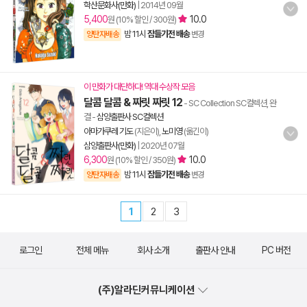
학산문화사(만화)
|
2014년 09월
5,400
10.0
원 (10% 할인 / 300원)
밤 11시
잠들기전 배송
양탄자배송
변경
이 만화가 대단하다! 역대 수상작 모음
달콤 달콤 & 짜릿 짜릿 12
- SC Collection SC컬렉션, 완
결
-
삼양출판사 SC컬렉션
아마가쿠레 기도
(지은이),
노미영
(옮긴이)
삼양출판사(만화)
|
2020년 07월
6,300
10.0
원 (10% 할인 / 350원)
밤 11시
잠들기전 배송
양탄자배송
변경
1
2
3
로그인
전체 메뉴
회사 소개
출판사 안내
PC 버전
(주)알라딘커뮤니케이션