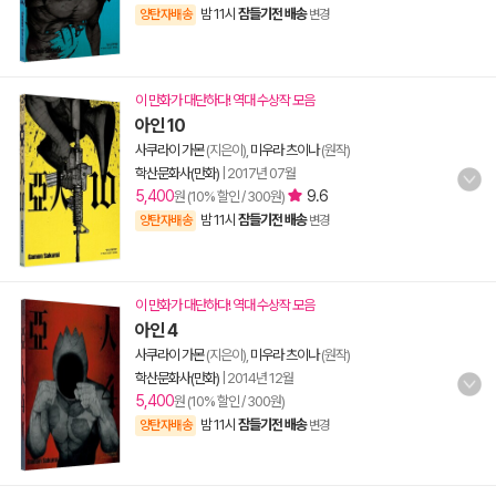
밤 11시
잠들기전 배송
양탄자배송
변경
이 만화가 대단하다! 역대 수상작 모음
아인 10
사쿠라이 가몬
(지은이),
미우라 츠이나
(원작)
학산문화사(만화)
|
2017년 07월
5,400
9.6
원 (10% 할인 / 300원)
밤 11시
잠들기전 배송
양탄자배송
변경
이 만화가 대단하다! 역대 수상작 모음
아인 4
사쿠라이 가몬
(지은이),
미우라 츠이나
(원작)
학산문화사(만화)
|
2014년 12월
5,400
원 (10% 할인 / 300원)
밤 11시
잠들기전 배송
양탄자배송
변경