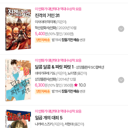
이 만화가 대단하다! 역대 수상작 모음
진격의 거인 31
이사야마 하지메
(지은이)
학산문화사(만화)
|
2020년 10월
5,400
원 (10% 할인 / 300원)
밤 11시
잠들기전 배송
양탄자배송
변경
이 만화가 대단하다! 역대 수상작 모음
달콤 달콤 & 짜릿 짜릿 1
-
삼양출판사 SC컬렉션
아마가쿠레 기도
(지은이),
노미영
(옮긴이)
삼양출판사(만화)
|
2014년 12월
6,300
10.0
원 (10% 할인 / 350원)
밤 11시
잠들기전 배송
양탄자배송
변경
이 만화가 대단하다! 역대 수상작 모음
일곱 개의 대죄 5
나카바 스즈키
(지은이),
서현아
(옮긴이)