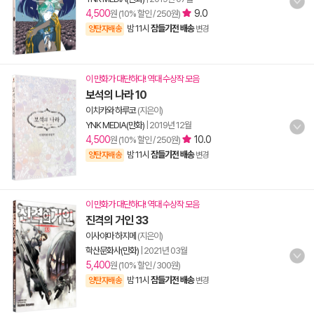
4,500
9.0
원 (10% 할인 / 250원)
밤 11시
잠들기전 배송
양탄자배송
변경
이 만화가 대단하다! 역대 수상작 모음
보석의 나라 10
이치카와 하루코
(지은이)
YNK MEDIA(만화)
|
2019년 12월
4,500
10.0
원 (10% 할인 / 250원)
밤 11시
잠들기전 배송
양탄자배송
변경
이 만화가 대단하다! 역대 수상작 모음
진격의 거인 33
이사야마 하지메
(지은이)
학산문화사(만화)
|
2021년 03월
5,400
원 (10% 할인 / 300원)
밤 11시
잠들기전 배송
양탄자배송
변경