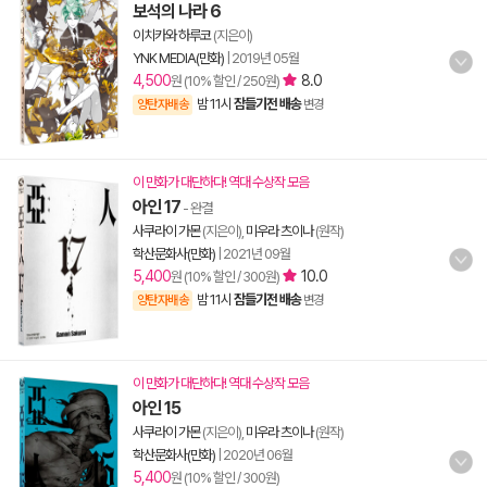
보석의 나라 6
이치카와 하루코
(지은이)
YNK MEDIA(만화)
|
2019년 05월
4,500
8.0
원 (10% 할인 / 250원)
밤 11시
잠들기전 배송
양탄자배송
변경
이 만화가 대단하다! 역대 수상작 모음
아인 17
- 완결
사쿠라이 가몬
(지은이),
미우라 츠이나
(원작)
학산문화사(만화)
|
2021년 09월
5,400
10.0
원 (10% 할인 / 300원)
밤 11시
잠들기전 배송
양탄자배송
변경
이 만화가 대단하다! 역대 수상작 모음
아인 15
사쿠라이 가몬
(지은이),
미우라 츠이나
(원작)
학산문화사(만화)
|
2020년 06월
5,400
원 (10% 할인 / 300원)