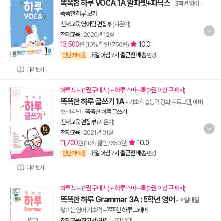
똑똑한 하루 VOCA 1A 알파벳+파닉스
- 3학년 영어
-
똑똑한 하루 보카
천재교육 영어팀 편집부
(지은이)
천재교육
|
2020년 12월
13,500
10.0
원 (10% 할인 / 750원)
내일 아침 7시
출근전 배송
양탄자배송
변경
미리보기
하루 노트 (1권 구매 시) + 하루 스마트톡 (2권 이상 구매 시)
똑똑한 하루 글쓰기 1A
- 기초 학습능력 강화 프로그램, 예비
초~1학년
-
똑똑한 하루 글쓰기
천재교육 편집부
(지은이)
천재교육
|
2021년 01월
11,700
10.0
원 (10% 할인 / 650원)
내일 아침 7시
출근전 배송
양탄자배송
변경
미리보기
하루 노트 (1권 구매 시) + 하루 스마트톡 (2권 이상 구매 시)
똑똑한 하루 Grammar 3A : 5학년 영어
- 매일매일
쌓이는 영어 기초력
-
똑똑한 하루 그래머
천재교육(참고서) 편집부
(지은이)