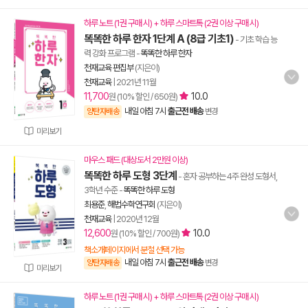
하루 노트 (1권 구매 시) + 하루 스마트톡 (2권 이상 구매 시)
똑똑한 하루 한자 1단계 A (8급 기초1)
- 기초 학습 능
력 강화 프로그램
-
똑똑한 하루 한자
천재교육 편집부
(지은이)
천재교육
|
2021년 11월
11,700
10.0
원 (10% 할인 / 650원)
내일 아침 7시
출근전 배송
양탄자배송
변경
미리보기
마우스 패드 (대상도서 2만원 이상)
똑똑한 하루 도형 3단계
- 혼자 공부하는 4주 완성 도형서,
3학년 수준
-
똑똑한 하루 도형
최용준
,
해법수학연구회
(지은이)
천재교육
|
2020년 12월
12,600
10.0
원 (10% 할인 / 700원)
책소개페이지에서 분철 선택 가능
내일 아침 7시
출근전 배송
양탄자배송
변경
미리보기
하루 노트 (1권 구매 시) + 하루 스마트톡 (2권 이상 구매 시)