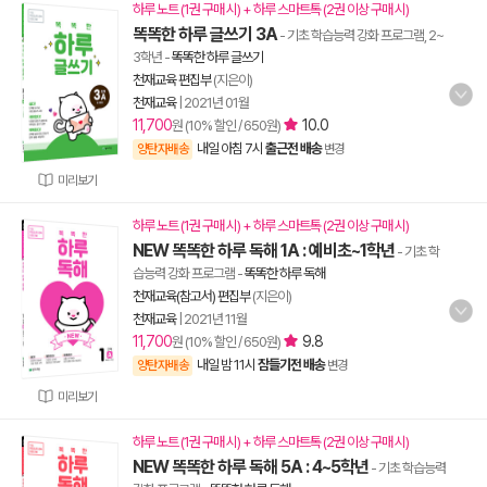
하루 노트 (1권 구매 시) + 하루 스마트톡 (2권 이상 구매 시)
똑똑한 하루 글쓰기 3A
- 기초 학습능력 강화 프로그램, 2~
3학년
-
똑똑한 하루 글쓰기
천재교육 편집부
(지은이)
천재교육
|
2021년 01월
11,700
10.0
원 (10% 할인 / 650원)
내일 아침 7시
출근전 배송
양탄자배송
변경
미리보기
하루 노트 (1권 구매 시) + 하루 스마트톡 (2권 이상 구매 시)
NEW 똑똑한 하루 독해 1A : 예비초~1학년
- 기초 학
습능력 강화 프로그램
-
똑똑한 하루 독해
천재교육(참고서) 편집부
(지은이)
천재교육
|
2021년 11월
11,700
9.8
원 (10% 할인 / 650원)
내일 밤 11시
잠들기전 배송
양탄자배송
변경
미리보기
하루 노트 (1권 구매 시) + 하루 스마트톡 (2권 이상 구매 시)
NEW 똑똑한 하루 독해 5A : 4~5학년
- 기초 학습능력