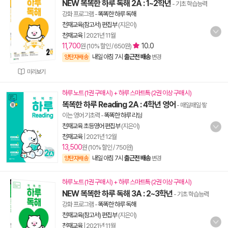
NEW 똑똑한 하루 독해 2A : 1~2학년
- 기초 학습능력
강화 프로그램
-
똑똑한 하루 독해
천재교육(참고서) 편집부
(지은이)
천재교육
|
2021년 11월
11,700
10.0
원 (10% 할인 / 650원)
내일 아침 7시
출근전 배송
양탄자배송
변경
미리보기
하루 노트 (1권 구매 시) + 하루 스마트톡 (2권 이상 구매 시)
똑똑한 하루 Reading 2A : 4학년 영어
- 매일매일 쌓
이는 영어 기초력
-
똑똑한 하루 리딩
천재교육 초등영어 편집부
(지은이)
천재교육
|
2021년 12월
13,500
원 (10% 할인 / 750원)
내일 아침 7시
출근전 배송
양탄자배송
변경
하루 노트 (1권 구매 시) + 하루 스마트톡 (2권 이상 구매 시)
NEW 똑똑한 하루 독해 3A : 2~3학년
- 기초 학습능력
강화 프로그램
-
똑똑한 하루 독해
천재교육(참고서) 편집부
(지은이)
천재교육
|
2021년 11월