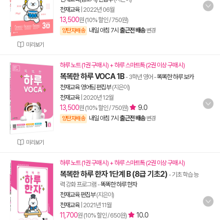
천재교육
|
2022년 06월
13,500
원 (10% 할인 / 750원)
내일 아침 7시
출근전 배송
양탄자배송
변경
미리보기
하루 노트 (1권 구매 시) + 하루 스마트톡 (2권 이상 구매 시)
똑똑한 하루 VOCA 1B
- 3학년 영어
-
똑똑한 하루 보카
천재교육 영어팀 편집부
(지은이)
천재교육
|
2020년 12월
13,500
9.0
원 (10% 할인 / 750원)
내일 아침 7시
출근전 배송
양탄자배송
변경
미리보기
하루 노트 (1권 구매 시) + 하루 스마트톡 (2권 이상 구매 시)
똑똑한 하루 한자 1단계 B (8급 기초2)
- 기초 학습 능
력 강화 프로그램
-
똑똑한 하루 한자
천재교육 편집부
(지은이)
천재교육
|
2021년 11월
11,700
10.0
원 (10% 할인 / 650원)