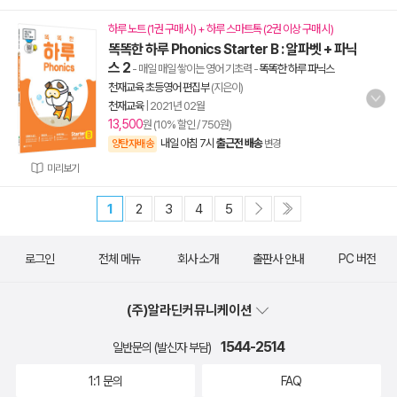
하루 노트 (1권 구매 시) + 하루 스마트톡 (2권 이상 구매 시)
똑똑한 하루 Phonics Starter B : 알파벳 + 파닉
스 2
- 매일 매일 쌓이는 영어 기초력
-
똑똑한 하루 파닉스
천재교육 초등영어 편집부
(지은이)
천재교육
|
2021년 02월
13,500
원 (10% 할인 / 750원)
내일 아침 7시
출근전 배송
양탄자배송
변경
미리보기
1
2
3
4
5
로그인
전체 메뉴
회사 소개
출판사 안내
PC 버전
(주)알라딘커뮤니케이션
1544-2514
일반문의 (발신자 부담)
1:1 문의
FAQ