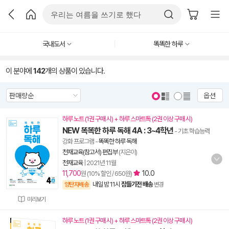
국내도서
똑똑한 하루
이 분야에
142
개의 상품이 있습니다.
옵션
하루 노트 (1권 구매 시) + 하루 스마트톡 (2권 이상 구매 시)
NEW 똑똑한 하루 독해 4A : 3~4학년
- 기초 학습능력
강화 프로그램
-
똑똑한 하루 독해
천재교육(참고서) 편집부
(지은이)
천재교육
|
2021년 11월
11,700
10.0
원 (10% 할인 / 650원)
내일 밤 11시
잠들기전 배송
양탄자배송
변경
미리보기
하루 노트 (1권 구매 시) + 하루 스마트톡 (2권 이상 구매 시)