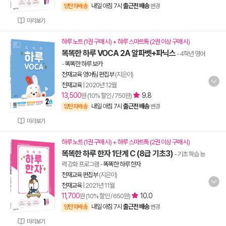
내일 아침 7시
출근전 배송
양탄자배송
변경
미리보기
하루 노트 (1권 구매 시) + 하루 스마트톡 (2권 이상 구매 시)
똑똑한 하루 VOCA 2A 알파벳+파닉스
- 4학년 영어
-
똑똑한 하루 보카
천재교육 영어팀 편집부
(지은이)
천재교육
|
2020년 12월
13,500
9.8
원 (10% 할인 / 750원)
내일 아침 7시
출근전 배송
양탄자배송
변경
미리보기
하루 노트 (1권 구매 시) + 하루 스마트톡 (2권 이상 구매 시)
똑똑한 하루 한자 1단계 C (8급 기초3)
- 기초 학습 능
력 강화 프로그램
-
똑똑한 하루 한자
천재교육 편집부
(지은이)
천재교육
|
2021년 11월
11,700
10.0
원 (10% 할인 / 650원)
내일 아침 7시
출근전 배송
양탄자배송
변경
미리보기