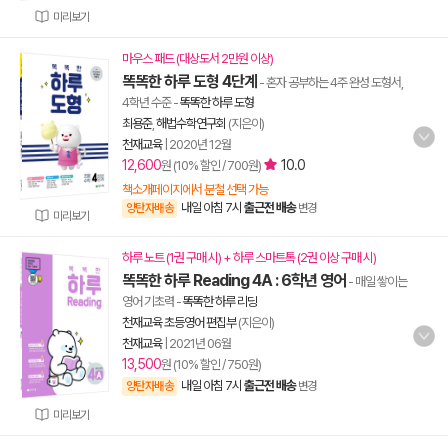
미리보기
마우스 패드 (대상도서 2만원 이상)
똑똑한 하루 도형 4단계
- 혼자 공부하는 4주 완성 도형서,
4학년 수준
-
똑똑한 하루 도형
최용준
,
해법수학연구회
(지은이)
천재교육
|
2020년 12월
12,600
10.0
원 (10% 할인 / 700원)
책소개페이지에서 분철 선택 가능
내일 아침 7시
출근전 배송
양탄자배송
변경
미리보기
하루 노트 (1권 구매 시) + 하루 스마트톡 (2권 이상 구매 시)
똑똑한 하루 Reading 4A : 6학년 영어
- 매일 쌓이는
영어 기초력
-
똑똑한 하루 리딩
천재교육 초등영어 편집부
(지은이)
천재교육
|
2021년 06월
13,500
원 (10% 할인 / 750원)
내일 아침 7시
출근전 배송
양탄자배송
변경
미리보기