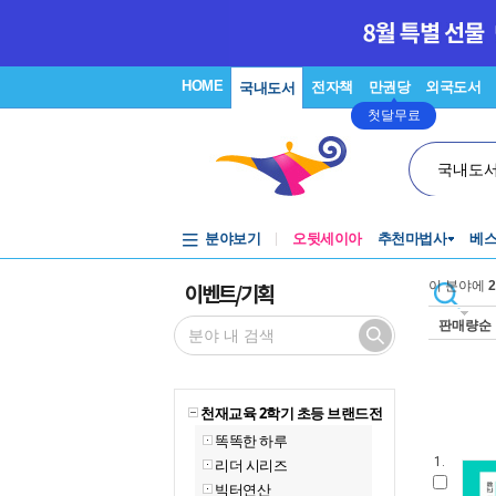
HOME
전자책
만권당
외국도서
국내도서
첫달무료
국내도
분야보기
오뒷세이아
추천마법사
베
이벤트/기획
이 분야에
2
판매량순
천재교육 2학기 초등 브랜드전
똑똑한 하루
1.
리더 시리즈
빅터연산