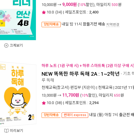
9,000원
10,000
원 →
(
할인), 마일리지
원
10%
500
10.0
(
34
) | 세일즈포인트 :
2,400
내일 밤 11시
잠들기전 배송
양탄자배송
지역변경
크게보기
하루 노트 (1권 구매 시) + 하루 스마트톡 (2권 이상 구매 시
NEW 똑똑한 하루 독해 2A : 1~2학년
- 기초
루 독해
천재교육(참고서) 편집부
(지은이) |
천재교육
| 2021년 11
11,700원
13,000
원 →
(
할인), 마일리지
원
10%
650
10.0
(
38
) | 세일즈포인트 :
2,294
내일 (월) 아침 7시
출근전 
양탄자배송
썬데이 express
미리보기