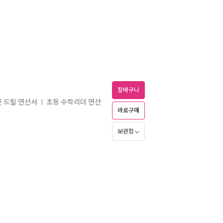
장바구니
빠른 드릴 연산서
초등 수학리더 연산
ㅣ
바로구매
보관함