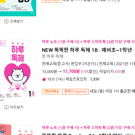
크게보기
하루 노트 (1권 구매 시) + 하루 스마트톡 (2권 이상 구매 시
NEW 똑똑한 하루 독해 1B : 예비초~1학년
한 하루 독해
천재교육(참고서) 편집부
(지은이) |
천재교육
| 2021년 11
11,700원
13,000
원 →
(
할인), 마일리지
원
10%
650
10.0
(
14
) | 세일즈포인트 :
1,330
내일 (월) 아침 7시
출근전 
양탄자배송
썬데이 express
미리보기
하루 노트 (1권 구매 시) + 하루 스마트톡 (2권 이상 구매 시