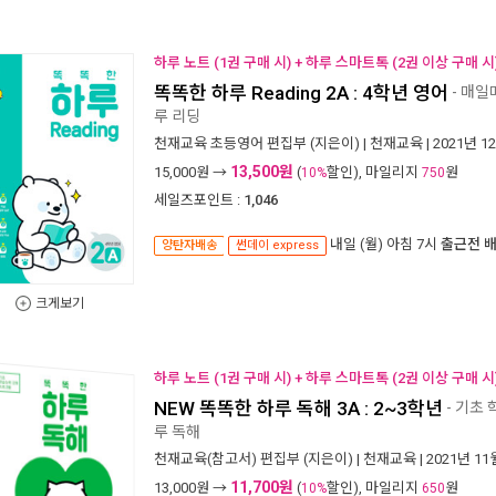
하루 노트 (1권 구매 시) + 하루 스마트톡 (2권 이상 구매 시
똑똑한 하루 Reading 2A : 4학년 영어
- 매일
루 리딩
천재교육 초등영어 편집부
(지은이) |
천재교육
| 2021년 1
13,500원
15,000
원 →
(
할인), 마일리지
원
10%
750
세일즈포인트 :
1,046
내일 (월) 아침 7시
출근전 
양탄자배송
썬데이 express
크게보기
하루 노트 (1권 구매 시) + 하루 스마트톡 (2권 이상 구매 시
NEW 똑똑한 하루 독해 3A : 2~3학년
- 기초
루 독해
천재교육(참고서) 편집부
(지은이) |
천재교육
| 2021년 11
11,700원
13,000
원 →
(
할인), 마일리지
원
10%
650