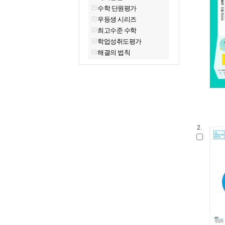
수학 단원평가
우등생 시리즈
최고수준 수학
학업성취도평가
해결의 법칙
2.