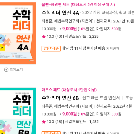
볼펜+형광펜 세트 (대상도서 2권 이상 구매 시)
수학리더 연산 4A
- 2022 개정 교육과정, 쉽고 
최용준
,
해법수학연구회
(지은이) |
천재교육
| 2021년 10월
9,000원
10,000
원 →
(
할인), 마일리지
원
10%
500
10.0
(
40
) | 세일즈포인트 :
2,225
내일 밤 11시
잠들기전 배송
양탄자배송
지역변경
크게보기
마우스 패드 (대상도서 2만원 이상)
수학리더 연산 6B
- 쉽고 빠른 드릴 연산서
초등
ㅣ
최용준
,
해법수학연구회
(지은이) |
천재교육
| 2022년 4월
9,000원
10,000
원 →
(
할인), 마일리지
원
10%
500
10.0
(
28
) | 세일즈포인트 :
1,482
내일 밤 11시
잠들기전 배송
양탄자배송
지역변경