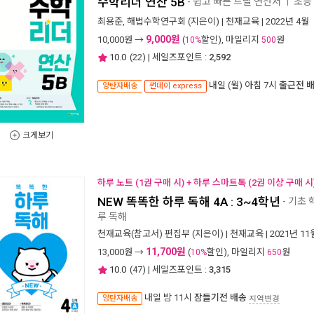
수학리더 연산 5B
- 쉽고 빠른 드릴 연산서
초등
ㅣ
최용준
,
해법수학연구회
(지은이) |
천재교육
| 2022년 4월
9,000원
10,000
원 →
(
할인), 마일리지
원
10%
500
10.0
(
22
) | 세일즈포인트 :
2,592
내일 (월) 아침 7시
출근전 
양탄자배송
썬데이 express
크게보기
하루 노트 (1권 구매 시) + 하루 스마트톡 (2권 이상 구매 시
NEW 똑똑한 하루 독해 4A : 3~4학년
- 기초
루 독해
천재교육(참고서) 편집부
(지은이) |
천재교육
| 2021년 11
11,700원
13,000
원 →
(
할인), 마일리지
원
10%
650
10.0
(
47
) | 세일즈포인트 :
3,315
내일 밤 11시
잠들기전 배송
양탄자배송
지역변경