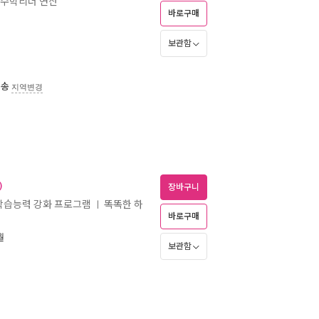
 수학리더 연산
바로구매
보관함
배송
지역변경
)
장바구니
 학습능력 강화 프로그램
똑똑한 하
ㅣ
바로구매
월
보관함