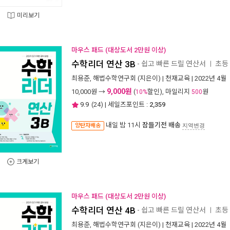
미리보기
마우스 패드 (대상도서 2만원 이상)
수학리더 연산 3B
- 쉽고 빠른 드릴 연산서
초등
ㅣ
최용준
,
해법수학연구회
(지은이) |
천재교육
| 2022년 4월
9,000원
10,000
원 →
(
할인), 마일리지
원
10%
500
9.9
(
24
) | 세일즈포인트 :
2,359
내일 밤 11시
잠들기전 배송
양탄자배송
지역변경
크게보기
마우스 패드 (대상도서 2만원 이상)
수학리더 연산 4B
- 쉽고 빠른 드릴 연산서
초등
ㅣ
최용준
,
해법수학연구회
(지은이) |
천재교육
| 2022년 4월