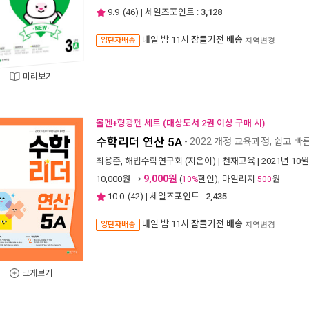
9.9
(
46
) | 세일즈포인트 :
3,128
내일 밤 11시
잠들기전 배송
양탄자배송
지역변경
미리보기
볼펜+형광펜 세트 (대상도서 2권 이상 구매 시)
수학리더 연산 5A
- 2022 개정 교육과정, 쉽고 
최용준
,
해법수학연구회
(지은이) |
천재교육
| 2021년 10월
9,000원
10,000
원 →
(
할인), 마일리지
원
10%
500
10.0
(
42
) | 세일즈포인트 :
2,435
내일 밤 11시
잠들기전 배송
양탄자배송
지역변경
크게보기