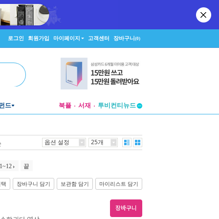
로그인
회원가입
마이페이지
고객센터
장바구니
(0)
투비컨티뉴드
펀드
북플
서재
창작플랫폼
투비컨티뉴드
옵션 설정
25개
순
1~12
끝
선택
장바구니 담기
보관함 담기
마이리스트 담기
장바구니