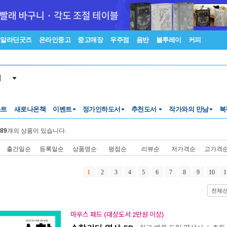
알라딘굿즈
온라인중고
중고매장
우주점
음반
블루레이
커피
서
스트
새로나온책
이벤트
정가인하도서
추천도서
작가와의 만남
북
89
개의 상품이 있습니다.
출간일순
등록일순
상품명순
평점순
리뷰순
저가격순
고가격
1
2
3
4
5
6
7
8
9
10
1
전체
마우스 패드 (대상도서 2만원 이상)