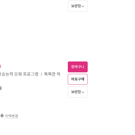
보관함
)
장바구니
 학습능력 강화 프로그램
똑똑한 하
ㅣ
바로구매
월
보관함
배송
지역변경