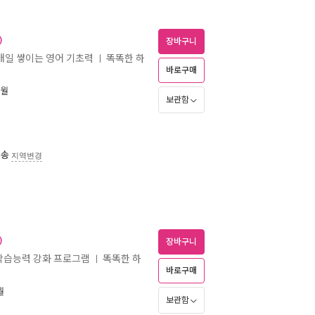
)
장바구니
매일 쌓이는 영어 기초력
똑똑한 하
ㅣ
바로구매
2월
보관함
배송
지역변경
)
장바구니
 학습능력 강화 프로그램
똑똑한 하
ㅣ
바로구매
월
보관함