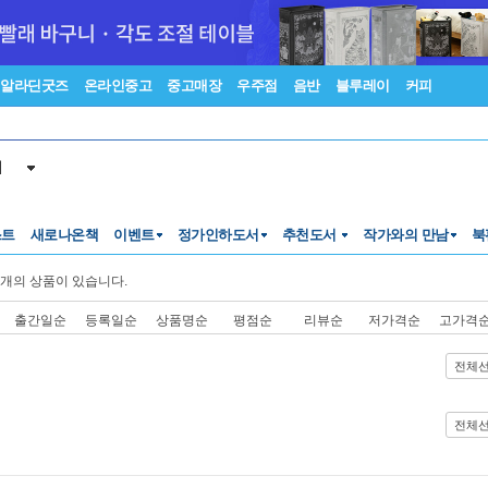
알라딘굿즈
온라인중고
중고매장
우주점
음반
블루레이
커피
서
스트
새로나온책
이벤트
정가인하도서
추천도서
작가와의 만남
북
개의 상품이 있습니다.
출간일순
등록일순
상품명순
평점순
리뷰순
저가격순
고가격
전체
전체