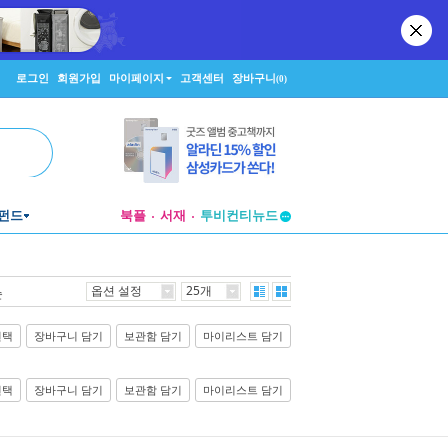
로그인
회원가입
마이페이지
고객센터
장바구니
(0)
펀드
북플
서재
투비컨티뉴드
창작플랫폼
투비컨티뉴드
옵션 설정
25개
순
선택
장바구니 담기
보관함 담기
마이리스트 담기
선택
장바구니 담기
보관함 담기
마이리스트 담기