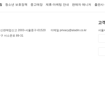
침
청소년 보호정책
중고매장
제휴·마케팅 안내
판매자 매니저
출판사·
고객
신판매업신고 2003-서울중구-01520
이메일 privacy@aladin.co.kr
서울시
구 서소문로 89-31