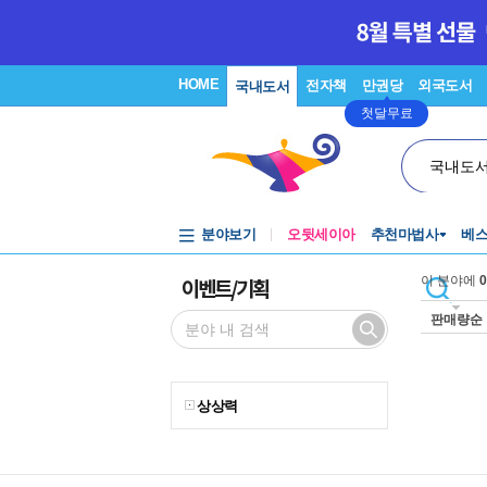
HOME
전자책
만권당
외국도서
국내도서
첫달무료
국내도
분야보기
오뒷세이아
추천마법사
베
이벤트/기획
이 분야에
0
판매량순
상상력