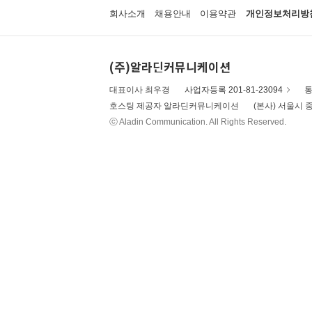
회사소개
채용안내
이용약관
개인정보처리방
(주)알라딘커뮤니케이션
대표이사 최우경
사업자등록 201-81-23094
통
호스팅 제공자 알라딘커뮤니케이션
(본사) 서울시 중
ⓒ Aladin Communication. All Rights Reserved.