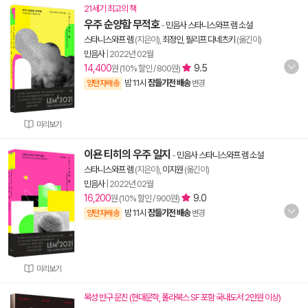
21세기 최고의 책
우주 순양함 무적호
-
민음사 스타니스와프 렘 소설
스타니스와프 렘
(지은이),
최정인
,
필리프 다네츠키
(옮긴이)
민음사
|
2022년 02월
14,400
9.5
원 (10% 할인 / 800원)
밤 11시
잠들기전 배송
양탄자배송
변경
미리보기
이욘 티히의 우주 일지
-
민음사 스타니스와프 렘 소설
스타니스와프 렘
(지은이),
이지원
(옮긴이)
민음사
|
2022년 02월
16,200
9.0
원 (10% 할인 / 900원)
밤 11시
잠들기전 배송
양탄자배송
변경
미리보기
목성 반구 문진 (현대문학, 폴라북스 SF 포함 국내도서 2만원 이상)