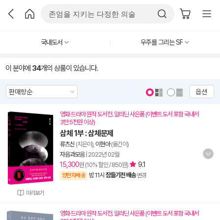
국내도서
우주를 그리는 SF
이 분야에
34
개의 상품이 있습니다.
옵션
영화·드라마 원작 도서전. 알라딘 사은품 (이벤트 도서 포함 국내서
3만 5천원 이상)
삼체 1부 : 삼체문제
류츠신
(지은이),
이현아
(옮긴이)
자음과모음
|
2022년 02월
15,300
9.1
원 (10% 할인 / 850원)
밤 11시
잠들기전 배송
양탄자배송
변경
미리보기
영화·드라마 원작 도서전. 알라딘 사은품 (이벤트 도서 포함 국내서