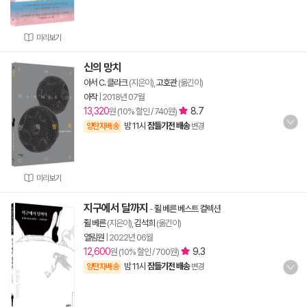
미리보기
신의 망치
아서 C. 클라크
(지은이),
고호관
(옮긴이)
아작
|
2018년 07월
13,320
8.7
원 (10% 할인 / 740원)
밤 11시
잠들기전 배송
양탄자배송
변경
미리보기
지구에서 달까지
-
쥘 베른 베스트 컬렉션
쥘 베른
(지은이),
김석희
(옮긴이)
열림원
|
2022년 06월
12,600
9.3
원 (10% 할인 / 700원)
밤 11시
잠들기전 배송
양탄자배송
변경