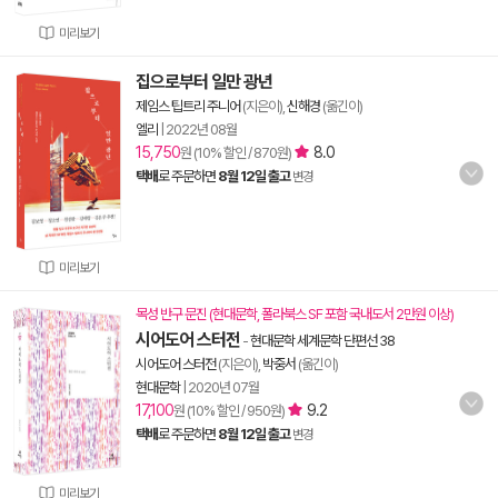
미리보기
집으로부터 일만 광년
제임스 팁트리 주니어
(지은이),
신해경
(옮긴이)
엘리
|
2022년 08월
15,750
8.0
원 (10% 할인 / 870원)
택배
로 주문하면
8월 12일 출고
변경
미리보기
목성 반구 문진 (현대문학, 폴라북스 SF 포함 국내도서 2만원 이상)
시어도어 스터전
-
현대문학 세계문학 단편선 38
시어도어 스터전
(지은이),
박중서
(옮긴이)
현대문학
|
2020년 07월
17,100
9.2
원 (10% 할인 / 950원)
택배
로 주문하면
8월 12일 출고
변경
미리보기