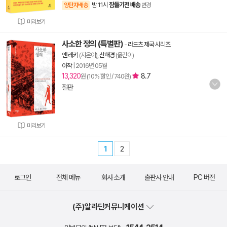
밤 11시
잠들기전 배송
양탄자배송
변경
미리보기
사소한 정의 (특별판)
-
라드츠 제국 시리즈
앤 레키
(지은이),
신해경
(옮긴이)
아작
|
2016년 05월
13,320
8.7
원 (10% 할인 / 740원)
절판
미리보기
1
2
로그인
전체 메뉴
회사 소개
출판사 안내
PC 버전
(주)알라딘커뮤니케이션