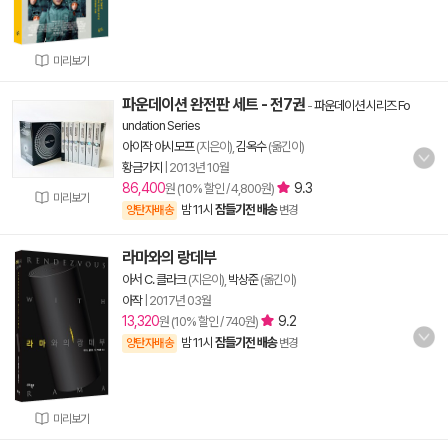
미리보기
파운데이션 완전판 세트 - 전7권
-
파운데이션 시리즈 Fo
undation Series
아이작 아시모프
(지은이),
김옥수
(옮긴이)
황금가지
|
2013년 10월
86,400
9.3
원 (10% 할인 / 4,800원)
미리보기
밤 11시
잠들기전 배송
양탄자배송
변경
라마와의 랑데부
아서 C. 클라크
(지은이),
박상준
(옮긴이)
아작
|
2017년 03월
13,320
9.2
원 (10% 할인 / 740원)
밤 11시
잠들기전 배송
양탄자배송
변경
미리보기