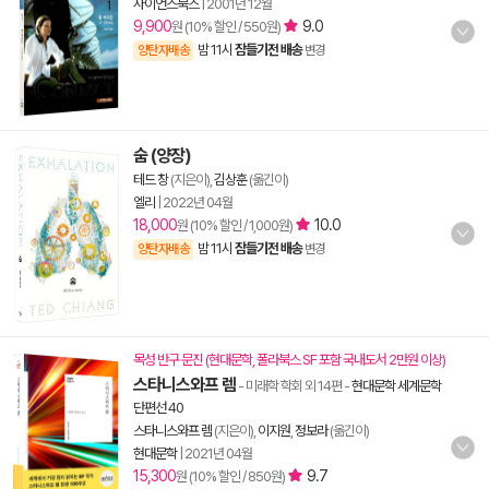
사이언스북스
|
2001년 12월
9,900
9.0
원 (10% 할인 / 550원)
밤 11시
잠들기전 배송
양탄자배송
변경
숨 (양장)
테드 창
(지은이),
김상훈
(옮긴이)
엘리
|
2022년 04월
18,000
10.0
원 (10% 할인 / 1,000원)
밤 11시
잠들기전 배송
양탄자배송
변경
목성 반구 문진 (현대문학, 폴라북스 SF 포함 국내도서 2만원 이상)
스타니스와프 렘
- 미래학 학회 외 14편
-
현대문학 세계문학
단편선 40
스타니스와프 렘
(지은이),
이지원
,
정보라
(옮긴이)
현대문학
|
2021년 04월
15,300
9.7
원 (10% 할인 / 850원)