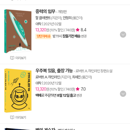
중력의 임무
- 개정판
할 클레멘트
(지은이),
안정희
(옮긴이)
아작
|
2021년 02월
13,320
8.4
원 (10% 할인 / 740원)
밤 11시
잠들기전 배송
양탄자배송
변경
미리보기
우주복 있음, 출장 가능
- 로버트 A. 하인라인 장편소설
로버트 A. 하인라인
(지은이),
최세진
(옮긴이)
아작
|
2020년 12월
13,320
7.0
원 (10% 할인 / 740원)
택배
로 주문하면
8월 12일 출고
변경
미리보기