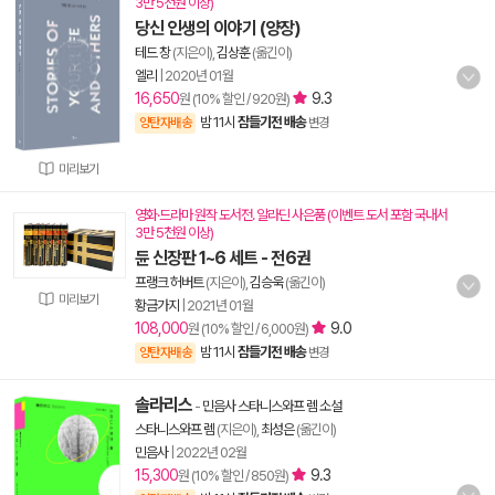
3만 5천원 이상)
당신 인생의 이야기 (양장)
테드 창
(지은이),
김상훈
(옮긴이)
엘리
|
2020년 01월
16,650
9.3
원 (10% 할인 / 920원)
밤 11시
잠들기전 배송
양탄자배송
변경
미리보기
영화·드라마 원작 도서전. 알라딘 사은품 (이벤트 도서 포함 국내서
3만 5천원 이상)
듄 신장판 1~6 세트 - 전6권
프랭크 허버트
(지은이),
김승욱
(옮긴이)
미리보기
황금가지
|
2021년 01월
108,000
9.0
원 (10% 할인 / 6,000원)
밤 11시
잠들기전 배송
양탄자배송
변경
솔라리스
-
민음사 스타니스와프 렘 소설
스타니스와프 렘
(지은이),
최성은
(옮긴이)
민음사
|
2022년 02월
15,300
9.3
원 (10% 할인 / 850원)