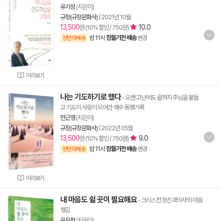
유기성
(지은이)
규장(규장문화사)
|
2021년 10월
13,500
10.0
원 (10% 할인 / 750원)
밤 11시
잠들기전 배송
양탄자배송
변경
미리보기
나는 기도하기로 했다
- 오랜 고난에도 끝까지 주님을 붙들
고 기도의 사람이 되어간 예수 동행기록
한근영
(지은이)
규장(규장문화사)
|
2022년 05월
13,500
9.0
원 (10% 할인 / 750원)
밤 11시
잠들기전 배송
양탄자배송
변경
미리보기
내 마음도 쉴 곳이 필요해요
- 크리스천 정신과의사의 마음
챙김
유은정
(지은이)