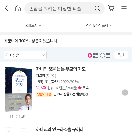
국내도서
신간&추천도서
이 분야에
10
개의 상품이 있습니다.
옵션
자녀의 꿈을 돕는 부모의 기도
차길영
(지은이)
규장(규장문화사)
|
2022년 06월
13,500
8.4
원 (10% 할인 / 750원)
밤 11시
잠들기전 배송
양탄자배송
변경
미리보기
하나님의 인도하심을 구하라