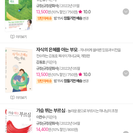
규장(규장문화사)
|
2022년 01월
13,500
10.0
원 (10% 할인 / 750원)
밤 11시
잠들기전 배송
양탄자배송
변경
미리보기
자식의 은혜를 아는 부모
- 자녀에게 올바른 믿음과 비전을
전수하는 김동호 목사의 자녀교육, 개정판
김동호
(지은이)
규장(규장문화사)
|
2022년 05월
13,500
10.0
원 (10% 할인 / 750원)
밤 11시
잠들기전 배송
양탄자배송
변경
미리보기
가슴 뛰는 부르심
- 놀라운 꿈으로 부르시는 하나님의 초청
이찬수
(지은이)
규장(규장문화사)
|
2022년 04월
14,400
원 (10% 할인 / 800원)