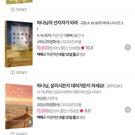
미리보기
하나님의 선지자가 되라
-
규장 A. W. 토저 마이티 시리즈 3
1
A. W. 토저
(지은이),
이용복
(옮긴이)
규장(규장문화사)
|
2022년 06월
19,800
10.0
원 (10% 할인 / 1,100원)
택배
로 주문하면
8월 12일 출고
변경
미리보기
하나님, 살리시든지 데려가든지 하세요!
- 원주민보다
더 가난하던 선교사 부부의 아프리카 선교 이야기
박상원
(지은이)
규장(규장문화사)
|
2022년 03월
13,500
6.0
원 (10% 할인 / 750원)
택배
로 주문하면
8월 12일 출고
변경
미리보기