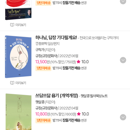
밤 11시
잠들기전 배송
양탄자배송
변경
미리보기
하나님, 답장 기다릴게요!
- 천국으로 쏘아올리는 구작가의
깡총뽀짝 일상편지
구작가
(지은이)
규장(규장문화사)
|
2022년 06월
13,500
10.0
원 (10% 할인 / 750원)
밤 11시
잠들기전 배송
양탄자배송
변경
미리보기
쓰담쓰닮 욥기 (개역개정)
-
햇살콩 필사묵상노트
햇살콩
(지은이)
규장(규장문화사)
|
2022년 04월
10,800
10.0
원 (10% 할인 / 600원)
밤 11시
잠들기전 배송
양탄자배송
변경