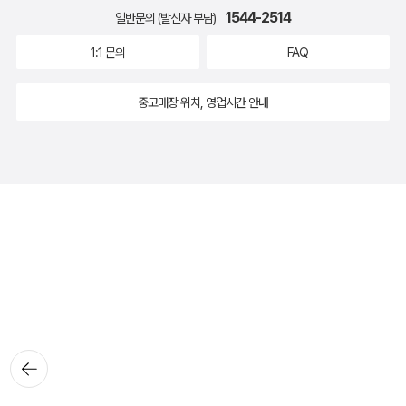
1544-2514
일반문의 (발신자 부담)
1:1 문의
FAQ
중고매장 위치, 영업시간 안내
뒤로가
기