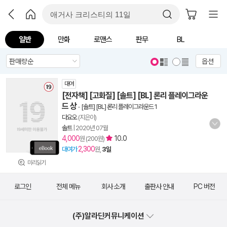
일반
만화
로맨스
판무
BL
옵션
대여
[전자책] [고화질] [솔트] [BL] 론리 플레이그라운
드 상
-
[솔트] [BL] 론리 플레이그라운드 1
다요오
(지은이)
솔트
|
2020년 07월
4,000
10.0
원 (200원)
2,300
대여가
원,
3일
미리읽기
로그인
전체 메뉴
회사 소개
출판사 안내
PC 버전
(주)알라딘커뮤니케이션