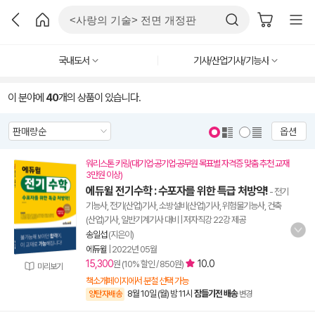
국내도서
기사/산업기사/기능사
이 분야에
40
개의 상품이 있습니다.
옵션
워리스톤 키링(대기업·공기업·공무원 목표별 자격증 맞춤 추천 교재
3만원 이상)
에듀윌 전기수학 : 수포자를 위한 특급 처방약!
- 전기
기능사, 전기(산업)기사, 소방설비(산업)기사, 위험물기능사, 건축
(산업)기사, 일반기계기사 대비 | 저자직강 22강 제공
송일섭
(지은이)
에듀윌
|
2022년 05월
15,300
10.0
원 (10% 할인 / 850원)
미리보기
책소개페이지에서 분철 선택 가능
8월 10일 (월) 밤 11시
잠들기전 배송
양탄자배송
변경