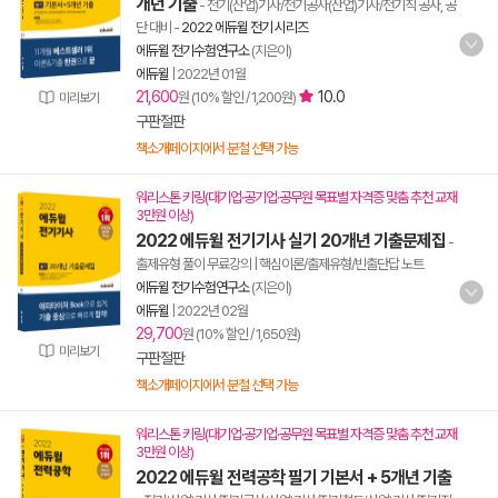
개년 기출
- 전기(산업)기사/전기공사(산업)기사/전기직 공사, 공
단 대비
-
2022 에듀윌 전기 시리즈
에듀윌 전기수험연구소
(지은이)
에듀윌
|
2022년 01월
21,600
10.0
원 (10% 할인 / 1,200원)
미리보기
구판절판
책소개페이지에서 분철 선택 가능
워리스톤 키링(대기업·공기업·공무원 목표별 자격증 맞춤 추천 교재
3만원 이상)
2022 에듀윌 전기기사 실기 20개년 기출문제집
-
출제유형 풀이 무료강의 | 핵심이론/출제유형/빈출단답 노트
에듀윌 전기수험연구소
(지은이)
에듀윌
|
2022년 02월
29,700
원 (10% 할인 / 1,650원)
미리보기
구판절판
책소개페이지에서 분철 선택 가능
워리스톤 키링(대기업·공기업·공무원 목표별 자격증 맞춤 추천 교재
3만원 이상)
2022 에듀윌 전력공학 필기 기본서 + 5개년 기출