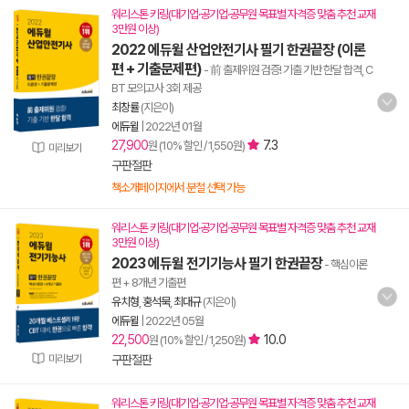
워리스톤 키링(대기업·공기업·공무원 목표별 자격증 맞춤 추천 교재
3만원 이상)
2022 에듀윌 산업안전기사 필기 한권끝장 (이론
편 + 기출문제편)
- 前 출제위원 검증! 기출 기반 한달 합격, C
BT 모의고사 3회 제공
최창률
(지은이)
에듀윌
|
2022년 01월
27,900
7.3
원 (10% 할인 / 1,550원)
미리보기
구판절판
책소개페이지에서 분철 선택 가능
워리스톤 키링(대기업·공기업·공무원 목표별 자격증 맞춤 추천 교재
3만원 이상)
2023 에듀윌 전기기능사 필기 한권끝장
- 핵심이론
편 + 8개년 기출편
유치형
,
홍석묵
,
최대규
(지은이)
에듀윌
|
2022년 05월
22,500
10.0
원 (10% 할인 / 1,250원)
미리보기
구판절판
워리스톤 키링(대기업·공기업·공무원 목표별 자격증 맞춤 추천 교재