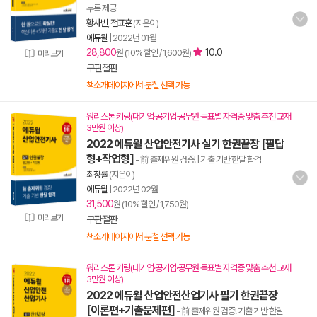
부록 제공
황사빈
,
전표훈
(지은이)
에듀윌
|
2022년 01월
28,800
10.0
원 (10% 할인 / 1,600원)
미리보기
구판절판
책소개페이지에서 분철 선택 가능
워리스톤 키링(대기업·공기업·공무원 목표별 자격증 맞춤 추천 교재
3만원 이상)
2022 에듀윌 산업안전기사 실기 한권끝장 [필답
형+작업형]
- 前 출제위원 검증! | 기출 기반 한달 합격
최창률
(지은이)
에듀윌
|
2022년 02월
31,500
원 (10% 할인 / 1,750원)
미리보기
구판절판
책소개페이지에서 분철 선택 가능
워리스톤 키링(대기업·공기업·공무원 목표별 자격증 맞춤 추천 교재
3만원 이상)
2022 에듀윌 산업안전산업기사 필기 한권끝장
[이론편+기출문제편]
- 前 출제위원 검증! 기출 기반 한달