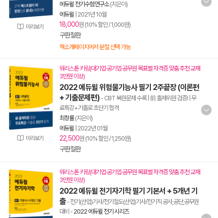
에듀윌 전기수험연구소
(지은이)
에듀윌
|
2021년 10월
18,000
원 (10% 할인 / 1,000원)
미리보기
구판절판
책소개페이지에서 분철 선택 가능
워리스톤 키링(대기업·공기업·공무원 목표별 자격증 맞춤 추천 교재
3만원 이상)
2022 에듀윌 위험물기능사 필기 2주끝장 (이론편
+ 기출문제편)
- CBT 복원문제 수록 | 前 출제위원 검증! | 무
료특강+기출로 초단기 합격
최창률
(지은이)
에듀윌
|
2022년 01월
22,500
미리보기
원 (10% 할인 / 1,250원)
구판절판
워리스톤 키링(대기업·공기업·공무원 목표별 자격증 맞춤 추천 교재
3만원 이상)
2022 에듀윌 전기자기학 필기 기본서 + 5개년 기
출
- 전기(산업)기사/전기철도(산업)기사/전기직 공사,공단,공무원
대비
-
2022 에듀윌 전기 시리즈