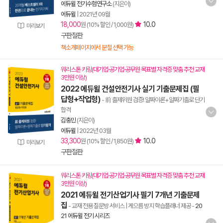
에듀윌 전기수험연구소
(지은이)
에듀윌
|
2021년 09월
18,000
10.0
원 (10% 할인 / 1,000원)
미리보기
구판절판
책소개페이지에서 분철 선택 가능
워리스톤 키링(대기업·공기업·공무원 목표별 자격증 맞춤 추천 교재
3만원 이상)
2022 에듀윌 건설안전기사 실기 기출문제집 (필
답형+작업형)
- 前 출제위원 검증! 알짜이론+알짜기출로 단기
합격
김충민
(지은이)
에듀윌
|
2022년 03월
33,300
10.0
원 (10% 할인 / 1,850원)
미리보기
구판절판
워리스톤 키링(대기업·공기업·공무원 목표별 자격증 맞춤 추천 교재
3만원 이상)
2021 에듀윌 전기산업기사 필기 7개년 기출문제
집
- 교재 전용 질문방 서비스 | 게으름 방지 학습플래너 제공
-
20
21 에듀윌 전기 시리즈