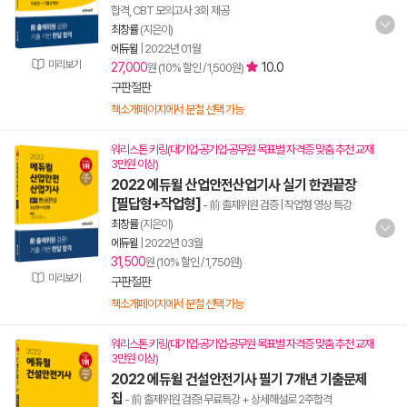
합격, CBT 모의고사 3회 제공
최창률
(지은이)
에듀윌
|
2022년 01월
미리보기
27,000
10.0
원 (10% 할인 / 1,500원)
구판절판
책소개페이지에서 분철 선택 가능
워리스톤 키링(대기업·공기업·공무원 목표별 자격증 맞춤 추천 교재
3만원 이상)
2022 에듀윌 산업안전산업기사 실기 한권끝장
[필답형+작업형]
- 前 출제위원 검증 | 작업형 영상 특강
최창률
(지은이)
에듀윌
|
2022년 03월
31,500
원 (10% 할인 / 1,750원)
미리보기
구판절판
책소개페이지에서 분철 선택 가능
워리스톤 키링(대기업·공기업·공무원 목표별 자격증 맞춤 추천 교재
3만원 이상)
2022 에듀윌 건설안전기사 필기 7개년 기출문제
집
- 前 출제위원 검증! 무료특강 + 상세해설로 2주합격