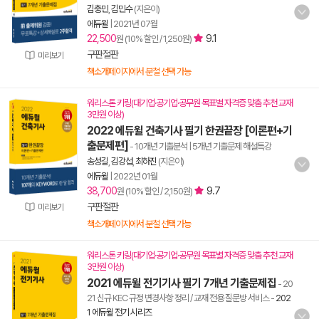
김충민
,
김민수
(지은이)
에듀윌
|
2021년 07월
22,500
9.1
원 (10% 할인 / 1,250원)
구판절판
미리보기
책소개페이지에서 분철 선택 가능
워리스톤 키링(대기업·공기업·공무원 목표별 자격증 맞춤 추천 교재
3만원 이상)
2022 에듀윌 건축기사 필기 한권끝장 [이론편+기
출문제편]
- 10개년 기출분석 | 5개년 기출문제 해설특강
송성길
,
김강섭
,
최하진
(지은이)
에듀윌
|
2022년 01월
38,700
9.7
원 (10% 할인 / 2,150원)
구판절판
미리보기
책소개페이지에서 분철 선택 가능
워리스톤 키링(대기업·공기업·공무원 목표별 자격증 맞춤 추천 교재
3만원 이상)
2021 에듀윌 전기기사 필기 7개년 기출문제집
- 20
21 신규 KEC 규정 변경사항 정리 / 교재 전용 질문방 서비스
-
202
1 에듀윌 전기 시리즈