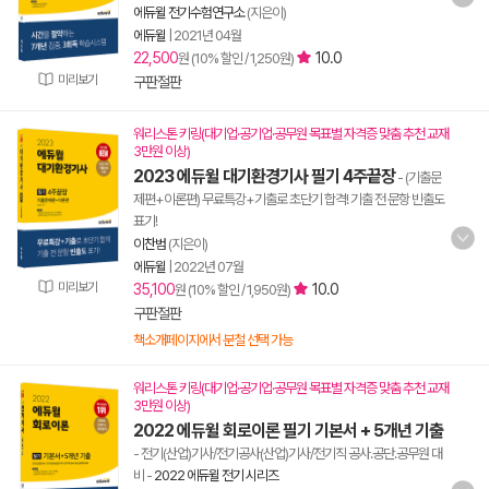
에듀윌 전기수험연구소
(지은이)
에듀윌
|
2021년 04월
22,500
10.0
원 (10% 할인 / 1,250원)
미리보기
구판절판
워리스톤 키링(대기업·공기업·공무원 목표별 자격증 맞춤 추천 교재
3만원 이상)
2023 에듀윌 대기환경기사 필기 4주끝장
- (기출문
제편+이론편) 무료특강+기출로 초단기 합격! 기출 전 문항 빈출도
표기!
이찬범
(지은이)
에듀윌
|
2022년 07월
미리보기
35,100
10.0
원 (10% 할인 / 1,950원)
구판절판
책소개페이지에서 분철 선택 가능
워리스톤 키링(대기업·공기업·공무원 목표별 자격증 맞춤 추천 교재
3만원 이상)
2022 에듀윌 회로이론 필기 기본서 + 5개년 기출
- 전기(산업)기사/전기공사(산업)기사/전기직 공사.공단.공무원 대
비
-
2022 에듀윌 전기 시리즈