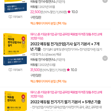
에듀윌 전기수험연구소
(지은이)
에듀윌
|
2021년 05월
22,500
10.0
원 (10% 할인 / 1,250원)
미리보기
구판절판
책소개페이지에서 분철 선택 가능
워리스톤 키링(대기업·공기업·공무원 목표별 자격증 맞춤 추천 교재
3만원 이상)
2022 에듀윌 전기(산업)기사 실기 기본서 + 7개
년 기출
- 전기설비 설계 및 관리[전기기사+전기산업기사] | 실기
시험 합격 소스(Sauce) 제공
에듀윌 전기수험연구소
(지은이)
에듀윌
|
2022년 03월
31,500
10.0
미리보기
원 (10% 할인 / 1,750원)
구판절판
책소개페이지에서 분철 선택 가능
워리스톤 키링(대기업·공기업·공무원 목표별 자격증 맞춤 추천 교재
3만원 이상)
2022 에듀윌 전기기기 필기 기본서 + 5개년 기출
- 전기(산업)기사/전기공사(산업)기사/전기직 공사, 공단, 공무원 대