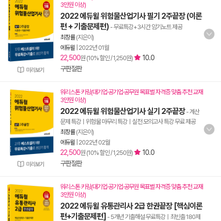
3만원 이상)
2022 에듀윌 위험물산업기사 필기 2주끝장 (이론
편 + 기출문제편)
- 무료특강+3시간 암기노트 제공
최창률
(지은이)
에듀윌
|
2022년 01월
22,500
10.0
원 (10% 할인 / 1,250원)
구판절판
미리보기
워리스톤 키링(대기업·공기업·공무원 목표별 자격증 맞춤 추천 교재
3만원 이상)
2022 에듀윌 위험물산업기사 실기 2주끝장
- 계산
문제 특강ㅣ위험물 마무리 특강ㅣ실전 모의고사 특강 무료 제공
최창률
(지은이)
에듀윌
|
2022년 02월
22,500
10.0
원 (10% 할인 / 1,250원)
구판절판
미리보기
워리스톤 키링(대기업·공기업·공무원 목표별 자격증 맞춤 추천 교재
3만원 이상)
2022 에듀윌 유통관리사 2급 한권끝장 [핵심이론
편+기출문제편]
- 5개년 기출해설 무료특강ㅣ최빈출 180제