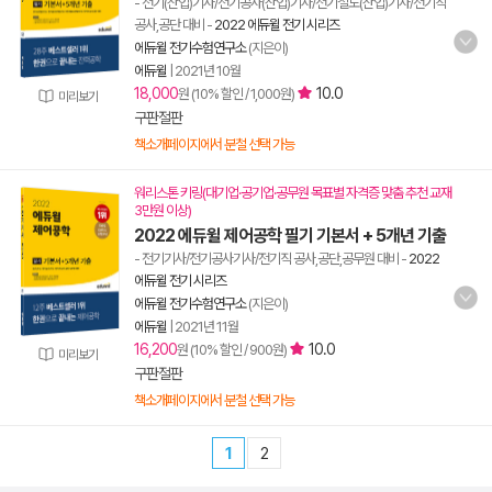
- 전기(산업)기사/전기공사(산업)기사/전기철도(산업)기사/전기직
공사,공단 대비
-
2022 에듀윌 전기 시리즈
에듀윌 전기수험연구소
(지은이)
에듀윌
|
2021년 10월
18,000
10.0
원 (10% 할인 / 1,000원)
미리보기
구판절판
책소개페이지에서 분철 선택 가능
워리스톤 키링(대기업·공기업·공무원 목표별 자격증 맞춤 추천 교재
3만원 이상)
2022 에듀윌 제어공학 필기 기본서 + 5개년 기출
- 전기기사/전기공사기사/전기직 공사,공단,공무원 대비
-
2022
에듀윌 전기 시리즈
에듀윌 전기수험연구소
(지은이)
에듀윌
|
2021년 11월
16,200
10.0
원 (10% 할인 / 900원)
미리보기
구판절판
책소개페이지에서 분철 선택 가능
1
2