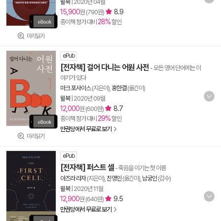
윌북
|
2020년 04월
15,900
8.9
원 (790원)
28%
종이책 정가 대비
할인
미리읽기
ePub
[전자책] 걸어 다니는 어원 사전
- 모든 영어 단어에는 이
야기가 있다
마크 포사이스
(지은이),
홍한결
(옮긴이)
윌북
|
2020년 09월
12,000
8.7
원 (600원)
29%
종이책 정가 대비
할인
만권당에서 무료로 보기
미리읽기
ePub
[전자책] 퍼스트 셀
- 죽음을 이기는 첫 이름
아즈라 라자
(지은이),
진영인
(옮긴이),
남궁인
(감수)
윌북
|
2020년 11월
12,900
9.5
원 (640원)
만권당에서 무료로 보기