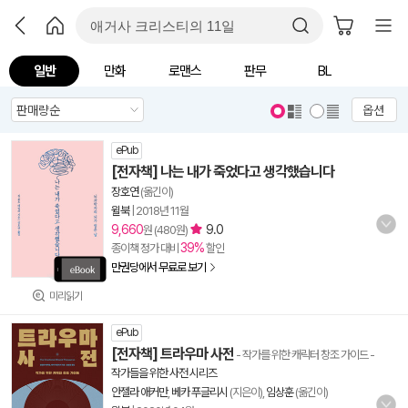
일반
만화
로맨스
판무
BL
옵션
ePub
[전자책] 나는 내가 죽었다고 생각했습니다
장호연
(옮긴이)
윌북
|
2018년 11월
9,660
9.0
원 (480원)
39%
종이책 정가 대비
할인
만권당에서 무료로 보기
미리읽기
ePub
[전자책] 트라우마 사전
- 작가를 위한 캐릭터 창조 가이드
-
작가들을 위한 사전 시리즈
안젤라 애커만
,
베카 푸글리시
(지은이),
임상훈
(옮긴이)