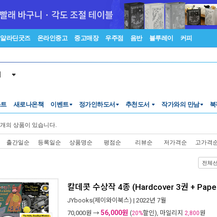
알라딘굿즈
온라인중고
중고매장
우주점
음반
블루레이
커피
서
스트
새로나온책
이벤트
정가인하도서
추천도서
작가와의 만남
북
개의 상품이 있습니다.
출간일순
등록일순
상품명순
평점순
리뷰순
저가격순
고가격
전체
칼데콧 수상작 4종 (Hardcover 3권 + Pape
JYbooks(제이와이북스)
| 2022년 7월
56,000원
70,000
원 →
(
할인), 마일리지
원
20%
2,800