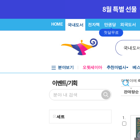
HOME
전자책
만권당
외국도서
국내도서
첫달무료
국내도
분야보기
오뒷세이아
추천마법사
베
이벤트/기획
이 분야에
4
판매량순
세트
1.