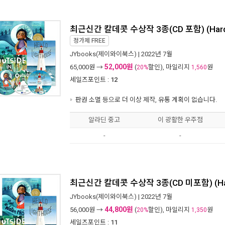
최근신간 칼데콧 수상작 3종(CD 포함) (Hardc
정가제
FREE
JYbooks(제이와이북스)
| 2022년 7월
52,000원
65,000
원 →
(
할인), 마일리지
원
20%
1,560
세일즈포인트 :
12
판권 소멸 등으로 더 이상 제작, 유통 계획이 없습니다.
알라딘 중고
이 광활한 우주점
-
-
최근신간 칼데콧 수상작 3종(CD 미포함) (Har
JYbooks(제이와이북스)
| 2022년 7월
44,800원
56,000
원 →
(
할인), 마일리지
원
20%
1,350
세일즈포인트 :
11