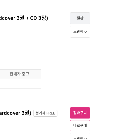
over 3권 + CD 3장)
절판
보관함
판매자 중고
-
dcover 3권)
장바구니
정가제
FREE
바로구매
보관함