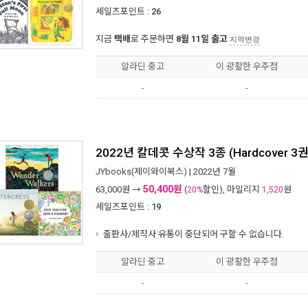
세일즈포인트 :
26
지금
택배
로 주문하면
8월 11일 출고
지역변경
알라딘 중고
이 광활한 우주점
-
-
2022년 칼데콧 수상작 3종 (Hardcover 3권
JYbooks(제이와이북스)
| 2022년 7월
50,400원
63,000
원 →
(
할인), 마일리지
원
20%
1,520
세일즈포인트 :
19
출판사/제작사 유통이 중단되어 구할 수 없습니다.
알라딘 중고
이 광활한 우주점
-
-