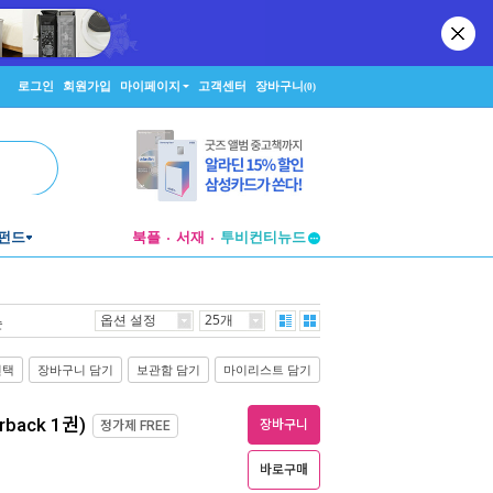
로그인
회원가입
마이페이지
고객센터
장바구니
(0)
펀드
북플
서재
투비컨티뉴드
창작플랫폼
투비컨티뉴드
옵션 설정
25개
순
선택
장바구니 담기
보관함 담기
마이리스트 담기
rback 1권)
장바구니
정가제
FREE
바로구매