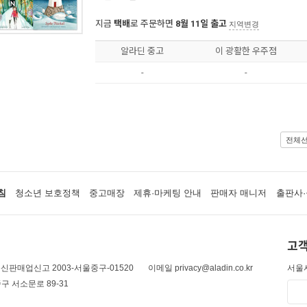
지금
택배
로 주문하면
8월 11일 출고
지역변경
알라딘 중고
이 광활한 우주점
-
-
전체
침
청소년 보호정책
중고매장
제휴·마케팅 안내
판매자 매니저
출판사·
고객
신판매업신고 2003-서울중구-01520
이메일 privacy@aladin.co.kr
서울시
구 서소문로 89-31