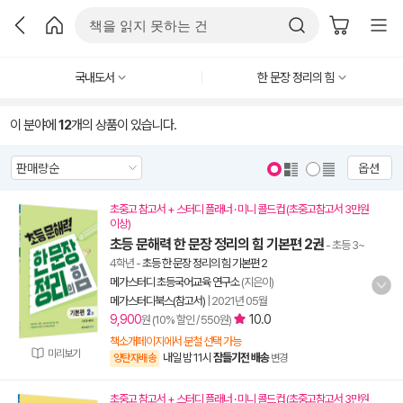
국내도서
한 문장 정리의 힘
이 분야에
12
개의 상품이 있습니다.
옵션
초중고 참고서 + 스터디 플래너 · 미니 콜드컵 (초중고참고서 3만원
이상)
초등 문해력 한 문장 정리의 힘 기본편 2권
- 초등 3~
4학년
-
초등 한 문장 정리의 힘 기본편 2
메가스터디 초등국어교육 연구소
(지은이)
메가스터디북스(참고서)
|
2021년 05월
9,900
10.0
원 (10% 할인 / 550원)
책소개페이지에서 분철 선택 가능
미리보기
내일 밤 11시
잠들기전 배송
양탄자배송
변경
초중고 참고서 + 스터디 플래너 · 미니 콜드컵 (초중고참고서 3만원