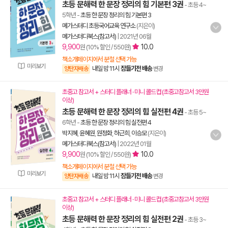
초등 문해력 한 문장 정리의 힘 기본편 3권
- 초등 4~
5학년
-
초등 한 문장 정리의 힘 기본편 3
메가스터디 초등국어교육 연구소
(지은이)
메가스터디북스(참고서)
|
2021년 06월
9,900
10.0
원 (10% 할인 / 550원)
책소개페이지에서 분철 선택 가능
미리보기
내일 밤 11시
잠들기전 배송
양탄자배송
변경
초중고 참고서 + 스터디 플래너 · 미니 콜드컵 (초중고참고서 3만원
이상)
초등 문해력 한 문장 정리의 힘 실전편 4권
- 초등 5~
6학년
-
초등 한 문장 정리의 힘 실전편 4
박지혜
,
윤혜원
,
원정화
,
하근희
,
이승모
(지은이)
메가스터디북스(참고서)
|
2022년 01월
9,900
10.0
원 (10% 할인 / 550원)
책소개페이지에서 분철 선택 가능
미리보기
내일 밤 11시
잠들기전 배송
양탄자배송
변경
초중고 참고서 + 스터디 플래너 · 미니 콜드컵 (초중고참고서 3만원
이상)
초등 문해력 한 문장 정리의 힘 실전편 2권
- 초등 3~