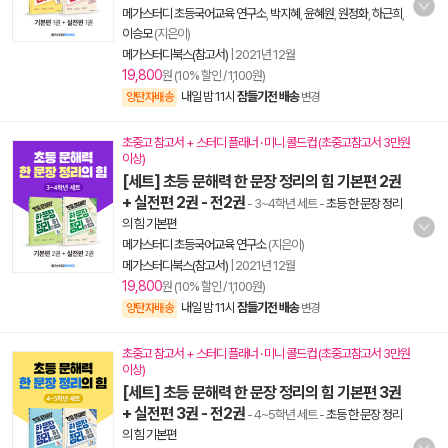
메가스터디 초등국어교육 연구소
,
박지혜
,
윤혜원
,
원정화
,
하근희
,
이승모
(지은이)
메가스터디북스(참고서)
|
2021년 12월
19,800
원 (10% 할인 / 1,100원)
내일 밤 11시
잠들기전 배송
양탄자배송
변경
초중고 참고서 + 스터디 플래너 · 미니 콜드컵 (초중고참고서 3만원
이상)
[세트] 초등 문해력 한 문장 정리의 힘 기본편 2권
+ 실전편 2권 - 전2권
- 3~4학년 세트
-
초등 한 문장 정리
의 힘 기본편
메가스터디 초등국어교육 연구소
(지은이)
메가스터디북스(참고서)
|
2021년 12월
19,800
원 (10% 할인 / 1,100원)
내일 밤 11시
잠들기전 배송
양탄자배송
변경
초중고 참고서 + 스터디 플래너 · 미니 콜드컵 (초중고참고서 3만원
이상)
[세트] 초등 문해력 한 문장 정리의 힘 기본편 3권
+ 실전편 3권 - 전2권
- 4~5학년 세트
-
초등 한 문장 정리
의 힘 기본편