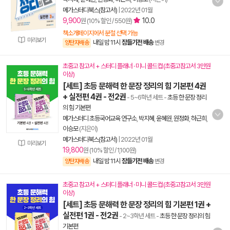
메가스터디북스(참고서)
|
2022년 01월
9,900
10.0
원 (10% 할인 / 550원)
책소개페이지에서 분철 선택 가능
미리보기
내일 밤 11시
잠들기전 배송
양탄자배송
변경
초중고 참고서 + 스터디 플래너 · 미니 콜드컵 (초중고참고서 3만원
이상)
[세트] 초등 문해력 한 문장 정리의 힘 기본편 4권
+ 실전편 4권 - 전2권
- 5~6학년 세트
-
초등 한 문장 정리
의 힘 기본편
메가스터디 초등국어교육 연구소
,
박지혜
,
윤혜원
,
원정화
,
하근희
,
이승모
(지은이)
메가스터디북스(참고서)
|
2022년 01월
미리보기
19,800
원 (10% 할인 / 1,100원)
내일 밤 11시
잠들기전 배송
양탄자배송
변경
초중고 참고서 + 스터디 플래너 · 미니 콜드컵 (초중고참고서 3만원
이상)
[세트] 초등 문해력 한 문장 정리의 힘 기본편 1권 +
실전편 1권 - 전2권
- 2~3학년 세트
-
초등 한 문장 정리의 힘
기본편