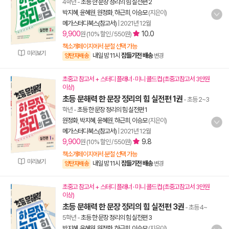
4학년
-
초등 한 문장 정리의 힘 실전편 2
박지혜
,
윤혜원
,
원정화
,
하근희
,
이승모
(지은이)
메가스터디북스(참고서)
|
2021년 12월
9,900
10.0
원 (10% 할인 / 550원)
책소개페이지에서 분철 선택 가능
미리보기
내일 밤 11시
잠들기전 배송
양탄자배송
변경
초중고 참고서 + 스터디 플래너 · 미니 콜드컵 (초중고참고서 3만원
이상)
초등 문해력 한 문장 정리의 힘 실전편 1권
- 초등 2~3
학년
-
초등 한 문장 정리의 힘 실전편 1
원정화
,
박지혜
,
윤혜원
,
하근희
,
이승모
(지은이)
메가스터디북스(참고서)
|
2021년 12월
9,900
9.8
원 (10% 할인 / 550원)
책소개페이지에서 분철 선택 가능
미리보기
내일 밤 11시
잠들기전 배송
양탄자배송
변경
초중고 참고서 + 스터디 플래너 · 미니 콜드컵 (초중고참고서 3만원
이상)
초등 문해력 한 문장 정리의 힘 실전편 3권
- 초등 4~
5학년
-
초등 한 문장 정리의 힘 실전편 3
박지혜
,
윤혜원
,
원정화
,
하근희
,
이승모
(지은이)