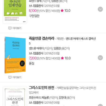
로렌스 형제
(지은이),
임종원
(옮긴이)
브니엘출판사
|
2015년 03월
8,100
10.0
원 (10% 할인 / 450원)
구판절판
미리보기
죽을만큼 겸손하라
- 개정판
-
앤드류 머레이 베스트 컬렉션
5
앤드류 머레이
(지은이),
임종원
(옮긴이)
브니엘출판사
|
2018년 03월
7,200
10.0
원 (10% 할인 / 400원)
품절
미리보기
그리스도인의 완전
- 거룩한 삶을 갈망하는 그리스도인의 신
앙고백서
프랑수와 드 페늘롱
(지은이),
김창대
(옮긴이)
브니엘출판사
|
2019년 09월