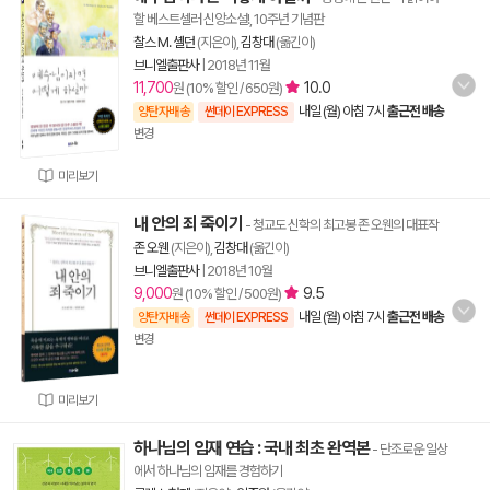
할 베스트셀러 신앙소설!, 10주년 기념판
찰스 M. 셸던
(지은이),
김창대
(옮긴이)
브니엘출판사
|
2018년 11월
11,700
10.0
원 (10% 할인 / 650원)
내일 (월) 아침 7시
출근전 배송
양탄자배송
썬데이 EXPRESS
변경
미리보기
내 안의 죄 죽이기
- 청교도 신학의 최고봉 존 오웬의 대표작
존 오웬
(지은이),
김창대
(옮긴이)
브니엘출판사
|
2018년 10월
9,000
9.5
원 (10% 할인 / 500원)
내일 (월) 아침 7시
출근전 배송
양탄자배송
썬데이 EXPRESS
변경
미리보기
하나님의 임재 연습 : 국내 최초 완역본
- 단조로운 일상
에서 하나님의 임재를 경험하기