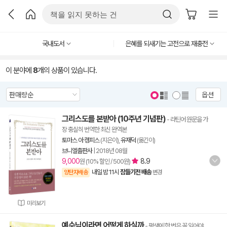
국내도서
은혜를 되새기는 고전으로 재충전
이 분야에
8
개의 상품이 있습니다.
옵션
그리스도를 본받아 (10주년 기념판)
- 라틴어 원문을 가
장 충실히 번역한 최신 완역본
토마스 아 켐피스
(지은이),
유재덕
(옮긴이)
브니엘출판사
|
2018년 08월
9,000
8.9
원 (10% 할인 / 500원)
내일 밤 11시
잠들기전 배송
양탄자배송
변경
미리보기
예수님이라면 어떻게 하실까
- 평생에 한 번은 꼭 읽어야