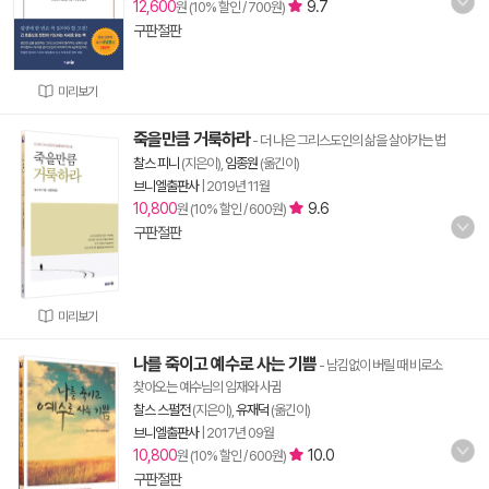
12,600
9.7
원 (10% 할인 / 700원)
구판절판
미리보기
죽을만큼 거룩하라
- 더 나은 그리스도인의 삶을 살아가는 법
찰스 피니
(지은이),
임종원
(옮긴이)
브니엘출판사
|
2019년 11월
10,800
9.6
원 (10% 할인 / 600원)
구판절판
미리보기
나를 죽이고 예수로 사는 기쁨
- 남김없이 버릴 때 비로소
찾아오는 예수님의 임재와 사귐
찰스 스펄전
(지은이),
유재덕
(옮긴이)
브니엘출판사
|
2017년 09월
10,800
10.0
원 (10% 할인 / 600원)
구판절판