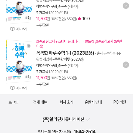
완성 개념서
-
똑똑한 하루 (2023년)
해법수학연구회
,
최용준
(지은이)
천재교육
|
2020년 11월
11,700
10.0
원 (10% 할인 / 650원)
구판절판
미리보기
초중고 참고서 + 스터디 플래너 · 미니 콜드컵 (초중고참고서 3만원
이상)
똑똑한 하루 수학 1-1 (2023년용)
- 혼자 공부하는 4주
완성 개념서
-
똑똑한 하루 (2023년)
해법수학연구회
,
최용준
(지은이)
천재교육
|
2020년 11월
11,700
원 (10% 할인 / 650원)
구판절판
미리보기
로그인
전체 메뉴
회사 소개
출판사 안내
PC 버전
(주)알라딘커뮤니케이션
1544-2514
일반문의 (발신자 부담)