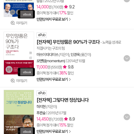
심심
|
2022년 03월
14,000
9.2
원 (700원)
17%
종이책 정가 대비
할인
만권당에서 무료로 보기
미리읽기
ePub
[전자책] 무인양품은 90%가 구조다
- 노력을 성과로
직결시키는 구조의 힘
마쓰이 타다미쓰
(지은이),
민경욱
(옮긴이)
모멘텀(momentum)
|
2014년 10월
11,000
9.8
원 (550원)
38%
종이책 정가 대비
할인
만권당에서 무료로 보기
미리읽기
ePub
[전자책] 그렇다면 정상입니다
하지현
(지은이)
푸른숲
|
2015년 07월
14,450
8.9
원 (720원)
15%
종이책 정가 대비
할인
만권당에서 무료로 보기