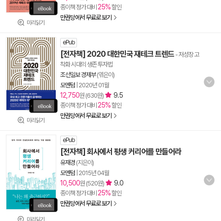
25%
종이책 정가 대비
할인
만권당에서 무료로 보기
미리읽기
ePub
[전자책] 2020 대한민국 재테크 트렌드
- 저성장 고
착화 시대의 생존 투자법
조선일보 경제부
(엮은이)
모멘텀
|
2020년 01월
12,750
9.5
원 (630원)
25%
종이책 정가 대비
할인
만권당에서 무료로 보기
미리읽기
ePub
[전자책] 회사에서 평생 커리어를 만들어라
유재경
(지은이)
모멘텀
|
2015년 04월
10,500
9.0
원 (520원)
25%
종이책 정가 대비
할인
만권당에서 무료로 보기
미리읽기