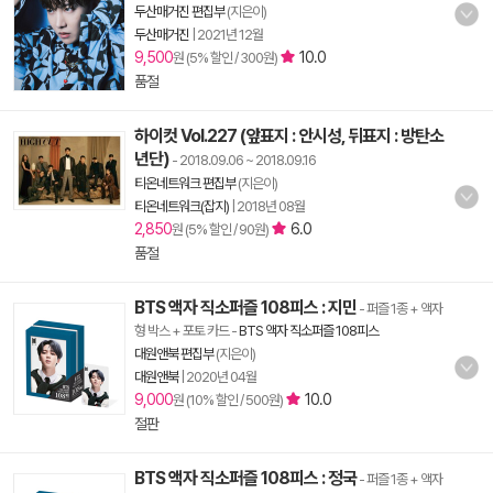
두산매거진 편집부
(지은이)
두산매거진
|
2021년 12월
9,500
10.0
원 (5% 할인 / 300원)
품절
하이컷 Vol.227 (앞표지 : 안시성, 뒤표지 : 방탄소
년단)
- 2018.09.06 ~ 2018.09.16
티온네트워크 편집부
(지은이)
티온네트워크(잡지)
|
2018년 08월
2,850
6.0
원 (5% 할인 / 90원)
품절
BTS 액자 직소퍼즐 108피스 : 지민
- 퍼즐 1종 + 액자
형 박스 + 포토 카드
-
BTS 액자 직소퍼즐 108피스
대원앤북 편집부
(지은이)
대원앤북
|
2020년 04월
9,000
10.0
원 (10% 할인 / 500원)
절판
BTS 액자 직소퍼즐 108피스 : 정국
- 퍼즐 1종 + 액자