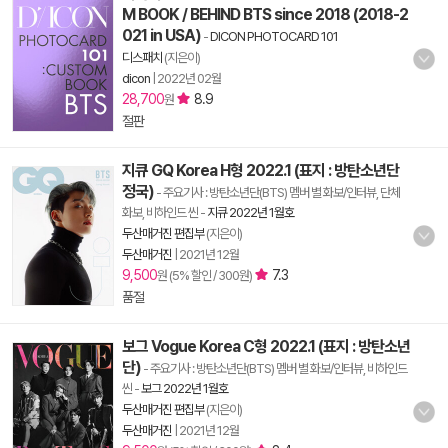
M BOOK / BEHIND BTS since 2018 (2018-2
021 in USA)
-
DICON PHOTOCARD 101
디스패치
(지은이)
dicon
|
2022년 02월
28,700
8.9
원
절판
지큐 GQ Korea H형 2022.1 (표지 : 방탄소년단
정국)
- 주요기사 : 방탄소년단(BTS) 멤버 별 화보/인터뷰, 단체
화보, 비하인드 씬
-
지큐 2022년 1월호
두산매거진 편집부
(지은이)
두산매거진
|
2021년 12월
9,500
7.3
원 (5% 할인 / 300원)
품절
보그 Vogue Korea C형 2022.1 (표지 : 방탄소년
단)
- 주요기사 : 방탄소년단(BTS) 멤버 별 화보/인터뷰, 비하인드
씬
-
보그 2022년 1월호
두산매거진 편집부
(지은이)
두산매거진
|
2021년 12월