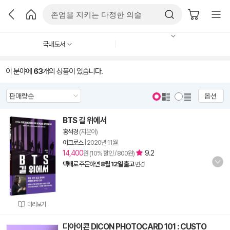
국내도서
이 분야에
63
개의 상품이 있습니다.
옵션
BTS 길 위에서
홍석경
(지은이)
어크로스
|
2020년 11월
14,400
9.2
원 (10% 할인 / 800원)
택배
로 주문하면
8월 12일 출고
변경
미리보기
디아이콘 DICON PHOTOCARD 101 : CUSTO