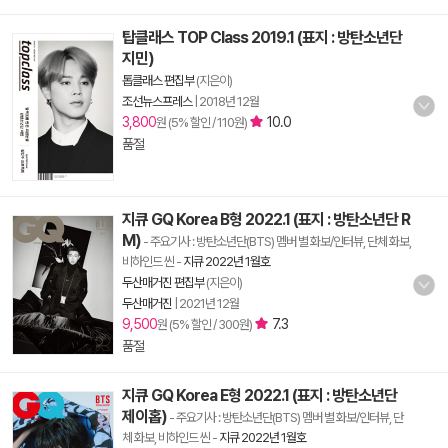
탑클래스 TOP Class 2019.1 (표지 : 방탄소년단
지민)
톱클래스 편집부
(지은이)
조선뉴스프레스
|
2018년 12월
3,800
10.0
원 (5% 할인 / 110원)
품절
지큐 GQ Korea B형 2022.1 (표지 : 방탄소년단 R
M)
- 주요기사 : 방탄소년단(BTS) 멤버 별 화보/인터뷰, 단체 화보,
비하인드 씬
-
지큐 2022년 1월호
두산매거진 편집부
(지은이)
두산매거진
|
2021년 12월
9,500
7.3
원 (5% 할인 / 300원)
품절
지큐 GQ Korea E형 2022.1 (표지 : 방탄소년단
제이홉)
- 주요기사 : 방탄소년단(BTS) 멤버 별 화보/인터뷰, 단
체 화보, 비하인드 씬
-
지큐 2022년 1월호