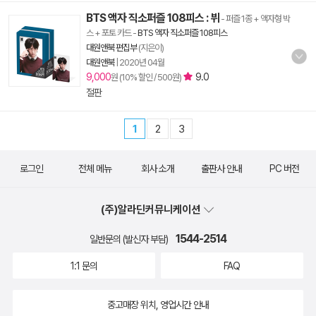
BTS 액자 직소퍼즐 108피스 : 뷔
- 퍼즐 1종 + 액자형 박
스 + 포토 카드
-
BTS 액자 직소퍼즐 108피스
대원앤북 편집부
(지은이)
대원앤북
|
2020년 04월
9,000
9.0
원 (10% 할인 / 500원)
절판
1
2
3
로그인
전체 메뉴
회사 소개
출판사 안내
PC 버전
(주)알라딘커뮤니케이션
1544-2514
일반문의 (발신자 부담)
1:1 문의
FAQ
중고매장 위치, 영업시간 안내