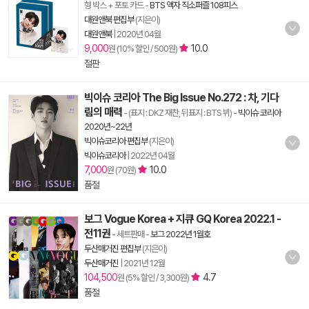
형 박스 + 포토 카드
-
BTS 액자 직소퍼즐 108피스
대원앤북 편집부
(지은이)
대원앤북
|
2020년 04월
9,000
10.0
원 (10% 할인 / 500원)
절판
빅이슈 코리아 The Big Issue No.272 : 차, 기다
림의 매력
- (표지 : DKZ 재찬, 뒤표지 : BTS 뷔)
-
빅이슈 코리아
2020년~22년
빅이슈코리아 편집부
(지은이)
빅이슈코리아
|
2022년 04월
7,000
10.0
원 (70원)
품절
보그 Vogue Korea + 지큐 GQ Korea 2022.1 -
전11권
- 세트판매
-
보그 2022년 1월호
두산매거진 편집부
(지은이)
두산매거진
|
2021년 12월
104,500
4.7
원 (5% 할인 / 3,300원)
품절