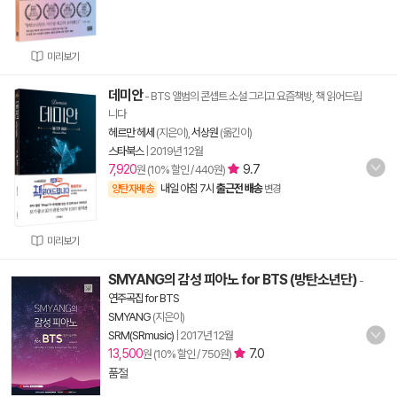
미리보기
데미안
- BTS 앨범의 콘셉트 소설 그리고 요즘책방, 책 읽어드립
니다
헤르만 헤세
(지은이),
서상원
(옮긴이)
스타북스
|
2019년 12월
7,920
9.7
원 (10% 할인 / 440원)
내일 아침 7시
출근전 배송
양탄자배송
변경
미리보기
SMYANG의 감성 피아노 for BTS (방탄소년단)
-
연주곡집 for BTS
SMYANG
(지은이)
SRM(SRmusic)
|
2017년 12월
13,500
7.0
원 (10% 할인 / 750원)
품절