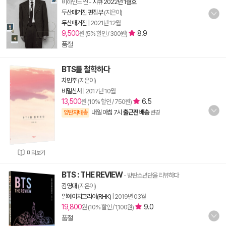
비하인드 씬
-
지큐 2022년 1월호
두산매거진 편집부
(지은이)
두산매거진
|
2021년 12월
9,500
8.9
원 (5% 할인 / 300원)
품절
BTS를 철학하다
차민주
(지은이)
비밀신서
|
2017년 10월
13,500
6.5
원 (10% 할인 / 750원)
내일 아침 7시
출근전 배송
양탄자배송
변경
미리보기
BTS : THE REVIEW
- 방탄소년단을 리뷰하다
김영대
(지은이)
알에이치코리아(RHK)
|
2019년 03월
19,800
9.0
원 (10% 할인 / 1,100원)
품절