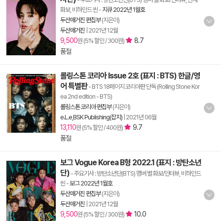
화보, 비하인드 씬
-
지큐 2022년 1월호
두산매거진 편집부
(지은이)
두산매거진
|
2021년 12월
9,500
8.7
원 (5% 할인 / 300원)
품절
롤링스톤 코리아 Issue 2호 (표지 : BTS) 한글/영
어 특별판
- BTS 18페이지 코리아판 단독 (Rolling Stone Kor
ea 2nd edition - BTS)
롤링스톤 코리아 편집부
(지은이)
e.L.e,BSK Publishing(잡지)
|
2021년 06월
13,110
9.7
원 (5% 할인 / 400원)
품절
보그 Vogue Korea B형 2022.1 (표지 : 방탄소년
단)
- 주요기사 : 방탄소년단(BTS) 멤버 별 화보/인터뷰, 비하인드
씬
-
보그 2022년 1월호
두산매거진 편집부
(지은이)
두산매거진
|
2021년 12월
9,500
10.0
원 (5% 할인 / 300원)