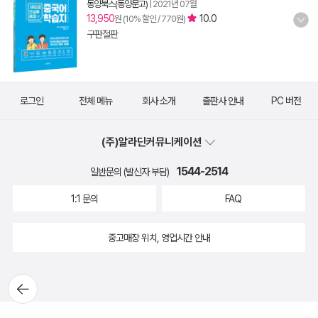
동양북스(동양문고)
|
2021년 07월
13,950
10.0
원 (10% 할인 / 770원)
구판절판
로그인
전체 메뉴
회사 소개
출판사 안내
PC 버전
(주)알라딘커뮤니케이션
1544-2514
일반문의 (발신자 부담)
1:1 문의
FAQ
중고매장 위치, 영업시간 안내
뒤로가
기