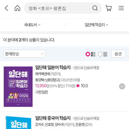
국내도서
일단해 학습지
이 분야에
2
개의 상품이 있습니다.
옵션
일단해 일본어 학습지
- 1권으로 단숨에 해결
와카메센세
(지은이)
동양북스(동양문고)
|
2021년 05월
13,950
10.0
원 (10% 할인 / 770원)
구판절판
일단해 중국어 학습지
- 1권으로 단숨에 해결
강지수
,
신효정
,
양수아
(지은이),
진윤영
(감수)