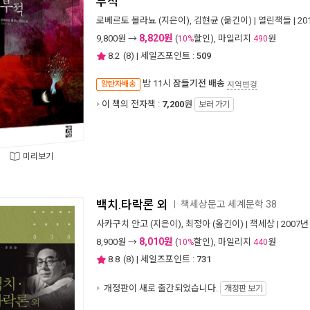
부적
로베르토 볼라뇨
(지은이),
김현균
(옮긴이) |
열린책들
| 2
8,820원
9,800
원 →
(
할인), 마일리지
원
10%
490
8.2
(
8
) | 세일즈포인트 :
509
밤 11시
잠들기전 배송
양탄자배송
지역변경
이 책의 전자책 :
7,200
원
보러 가기
미리보기
백치.타락론 외
책세상문고 세계문학 38
ㅣ
사카구치 안고
(지은이),
최정아
(옮긴이) |
책세상
| 2007년
8,010원
8,900
원 →
(
할인), 마일리지
원
10%
440
8.8
(
8
) | 세일즈포인트 :
731
개정판이 새로 출간되었습니다.
개정판 보기