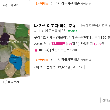
밤 11시
잠들기전 배송
양탄자배송
지역변경
크게보기
나 자신이고자 하는 충동
- 관동대지진에서 태평
카이로스총서 35
체
ㅣ
Choice
구라카즈 시게루
(지은이),
한태준
(옮긴이) |
갈무리
| 201
18,000원
20,000
원 →
(
할인), 마일리지
원
10%
1,000
10.0
(
4
) | 세일즈포인트 :
210
밤 11시
잠들기전 배송
양탄자배송
지역변경
이 책의 전자책 :
12,600
원
보러 가기
미리보기
전체