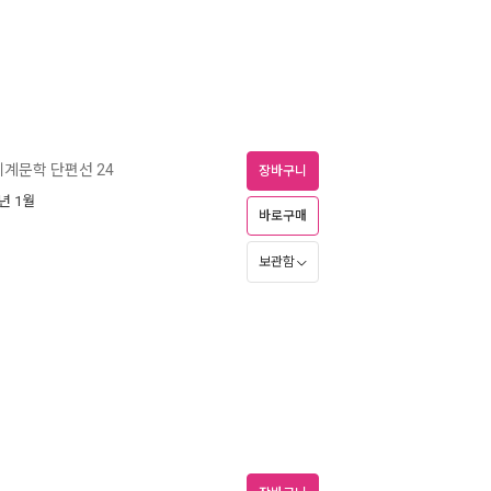
계문학 단편선 24
장바구니
7년 1월
바로구매
보관함