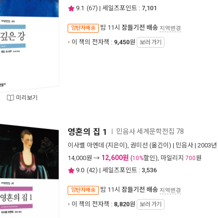
9.1
(
67
) | 세일즈포인트 :
7,101
밤 11시
잠들기전 배송
양탄자배송
지역변경
이 책의 전자책 :
9,450
원
보러 가기
미리보기
영혼의 집 1
민음사 세계문학전집 78
ㅣ
이사벨 아옌데
(지은이),
권미선
(옮긴이) |
민음사
| 2003년
12,600원
14,000
원 →
(
할인), 마일리지
원
10%
700
9.0
(
42
) | 세일즈포인트 :
3,536
밤 11시
잠들기전 배송
양탄자배송
지역변경
이 책의 전자책 :
8,820
원
보러 가기