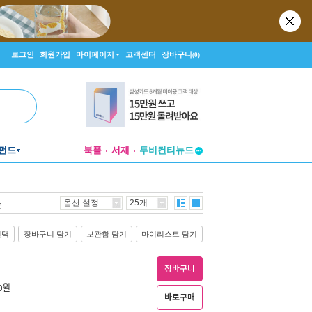
로그인
회원가입
마이페이지
고객센터
장바구니
(0)
펀드
북플
서재
투비컨티뉴드
창작플랫폼
투비컨티뉴드
옵션 설정
25개
순
선택
장바구니 담기
보관함 담기
마이리스트 담기
장바구니
10월
바로구매