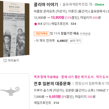
콜리마 이야기
을유세계문학전집 76
ㅣ
Choice
바를람 샬라모프
(지은이),
이종진
(옮긴이) |
을유문화사
| 
10,800원
12,000
원 →
(
할인), 마일리지
원
10%
600
8.8
(
21
) | 세일즈포인트 :
534
밤 11시
잠들기전 배송
양탄자배송
지역변경
이 책의 전자책 :
6,480
원
보러 가기
미리보기
책과 함께 무료배송 - 함께 사기 좋은 특가 도서 · 저가 도
전후 일본의 대중문화
한림신서 일본학총서 10
ㅣ
쓰루미 슌스케
(지은이),
김문환
(옮긴이) |
소화
| 1996년 
6,650원
7,000
원 →
(
할인), 마일리지
원
5%
200
세일즈포인트 :
314