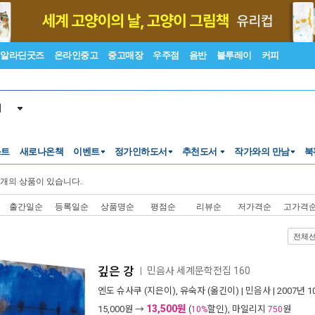
알라딘굿즈
온라인중고
중고매장
우주점
음반
블루레이
커피
서
스트
새로나온책
이벤트
정가인하도서
추천도서
작가와의 만남
북
개의 상품이 있습니다.
출간일순
등록일순
상품명순
평점순
리뷰순
저가격순
고가격
전체
깊은 강
민음사 세계문학전집 160
ㅣ
엔도 슈사쿠
(지은이),
유숙자
(옮긴이) |
민음사
| 2007년 
13,500원
15,000
원 →
(
할인), 마일리지
원
10%
750