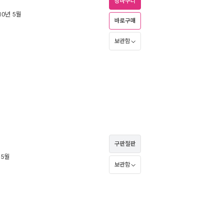
장바구니
010년 5월
바로구매
보관함
구판절판
 5월
보관함