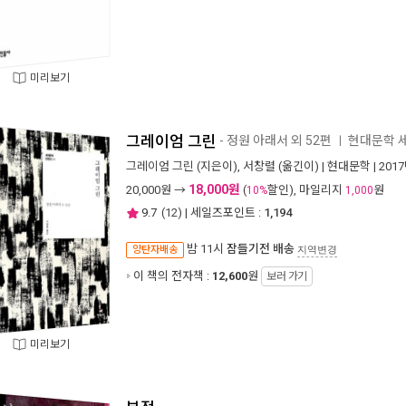
미리보기
그레이엄 그린
- 정원 아래서 외 52편
현대문학 세
ㅣ
그레이엄 그린
(지은이),
서창렬
(옮긴이) |
현대문학
| 201
18,000원
20,000
원 →
(
할인), 마일리지
원
10%
1,000
9.7
(
12
) | 세일즈포인트 :
1,194
밤 11시
잠들기전 배송
양탄자배송
지역변경
이 책의 전자책 :
12,600
원
보러 가기
미리보기