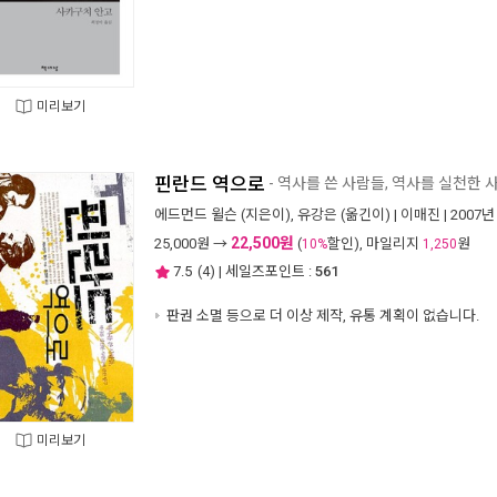
미리보기
핀란드 역으로
- 역사를 쓴 사람들, 역사를 실천한 
에드먼드 윌슨
(지은이),
유강은
(옮긴이) |
이매진
| 2007년
22,500원
25,000
원 →
(
할인), 마일리지
원
10%
1,250
7.5
(
4
) | 세일즈포인트 :
561
판권 소멸 등으로 더 이상 제작, 유통 계획이 없습니다.
미리보기