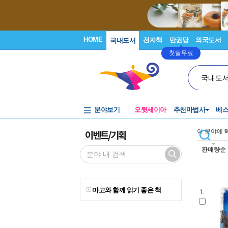
HOME
전자책
만권당
외국도서
국내도서
첫달무료
국내도
분야보기
오뒷세이아
추천마법사
베
이벤트/기획
이 분야에
9
판매량순
마고와 함께 읽기 좋은 책
1.