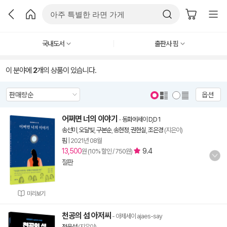
국내도서
출판사 핌
이 분야에
2
개의 상품이 있습니다.
옵션
어쩌면 너의 이야기
-
동화에세이 D,D 1
송선미
,
오달빛
,
구본순
,
송현정
,
권현실
,
조은경
(지은이)
핌
|
2021년 08월
13,500
9.4
원 (10% 할인 / 750원)
절판
미리보기
천공의 섬 아저씨
- 아제세이 ajaes-say
정윤섭
(지은이)