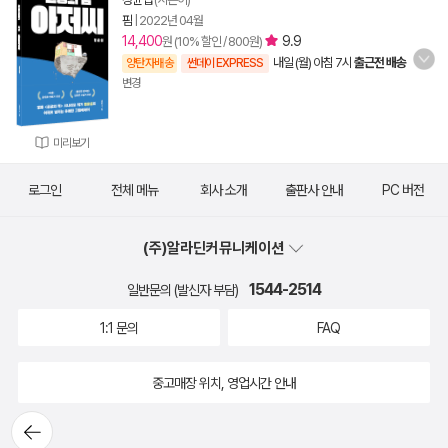
핌
|
2022년 04월
14,400
9.9
원 (10% 할인 / 800원)
내일 (월) 아침 7시
출근전 배송
양탄자배송
썬데이 EXPRESS
변경
미리보기
로그인
전체 메뉴
회사 소개
출판사 안내
PC 버전
(주)알라딘커뮤니케이션
1544-2514
일반문의 (발신자 부담)
1:1 문의
FAQ
중고매장 위치, 영업시간 안내
뒤로가
기