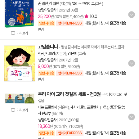
존 월턴
,
킴 월턴
(지은이),
앨리스 크레이그
(그림)
생명의말씀사
|
2021년 08월
25,200
10.0
원 (10% 할인 / 1,400원)
내일 (월) 아침 7시
출근전 배송
양탄자배송
썬데이 EXPRESS
변경
미리보기
고맙습니다
- 평생 감사하는 아이로 자라게 해 주는 다섯 글자
전광
,
박보영
(지은이),
강윤미
(그림)
생명의말씀사
|
2007년 12월
9,000
원 (10% 할인 / 500원)
내일 (월) 아침 7시
출근전 배송
양탄자배송
썬데이 EXPRESS
변경
우리 아이 교리 첫걸음 세트 - 전3권
-
우리 아이 교리 첫
걸음
데본 프로벤처
(지은이),
제시카 로빈 프로벤처
(그림),
생명의말씀
미리보기
사 편집부
(옮긴이)
생명의말씀사
|
2020년 08월
18,360
원 (10% 할인 / 1,020원)
내일 (월) 아침 7시
출근전 배송
양탄자배송
썬데이 EXPRESS