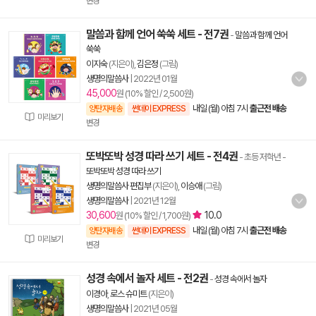
변경
말씀과 함께 언어 쑥쑥 세트 - 전7권
-
말씀과 함께 언어
쑥쑥
이지숙
(지은이),
김은정
(그림)
생명의말씀사
|
2022년 01월
45,000
원 (10% 할인 / 2,500원)
내일 (월) 아침 7시
출근전 배송
양탄자배송
썬데이 EXPRESS
미리보기
변경
또박또박 성경 따라 쓰기 세트 - 전4권
- 초등 저학년
-
또박또박 성경 따라 쓰기
생명의말씀사 편집부
(지은이),
이승애
(그림)
생명의말씀사
|
2021년 12월
30,600
10.0
원 (10% 할인 / 1,700원)
내일 (월) 아침 7시
출근전 배송
양탄자배송
썬데이 EXPRESS
미리보기
변경
성경 속에서 놀자 세트 - 전2권
-
성경 속에서 놀자
이경아
,
로스 슈미트
(지은이)
생명의말씀사
|
2021년 05월