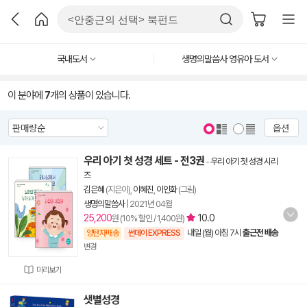
국내도서
생명의말씀사 영유아 도서
이 분야에
7
개의 상품이 있습니다.
옵션
우리 아기 첫 성경 세트 - 전3권
-
우리 아기 첫 성경 시리
즈
김은혜
(지은이),
이혜진
,
이인화
(그림)
생명의말씀사
|
2021년 04월
25,200
10.0
원 (10% 할인 / 1,400원)
내일 (월) 아침 7시
출근전 배송
양탄자배송
썬데이 EXPRESS
변경
미리보기
샛별성경