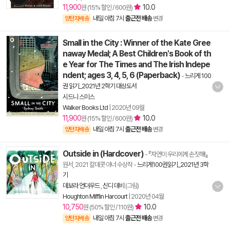
11,900
10.0
원 (15% 할인 / 600원)
내일 아침 7시
출근전 배송
양탄자배송
변경
Small in the City : Winner of the Kate Gree
naway Medal; A Best Children's Book of th
e Year for The Times and The Irish Indepe
ndent; ages 3, 4, 5, 6 (Paperback)
-
느리게 100
권 읽기_2021년 2학기 대상도서
시드니 스미스
Walker Books Ltd
|
2020년 09월
11,900
10.0
원 (15% 할인 / 600원)
내일 아침 7시
출근전 배송
양탄자배송
변경
Outside in (Hardcover)
- 『자연이 우리에게 손짓해!』
원서, 2021 칼데콧 아너 수상작
-
느리게100권읽기_2021년 3학
기
데보라 언더우드
,
신디 데비
(그림)
Houghton Mifflin Harcourt
|
2020년 04월
10,750
10.0
원 (50% 할인 / 110원)
내일 아침 7시
출근전 배송
양탄자배송
변경