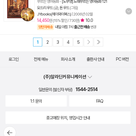
부르는 영어동화
-
[노부영] 노래부르는 영어동화 121
오드리 우드
(글),
돈 우드
(그림)
JYbooks(제이와이북스)
|
2006년 02월
14,450
10.0
원 (15% 할인 / 730원)
내일 아침 7시
출근전 배송
양탄자배송
변경
1
2
3
4
5
로그인
전체 메뉴
회사 소개
출판사 안내
PC 버전
(주)알라딘커뮤니케이션
1544-2514
일반문의 (발신자 부담)
1:1 문의
FAQ
중고매장 위치, 영업시간 안내
뒤로가