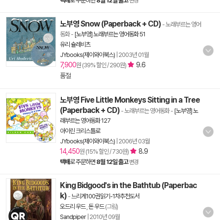
택배
로 주문하면
8월 12일 출고
변경
노부영 Snow (Paperback + CD)
- 노래부르는 영어
동화
-
[노부영] 노래부르는 영어동화 51
유리 슐레비츠
JYbooks(제이와이북스)
|
2003년 01월
7,900
9.6
원 (39% 할인 / 290원)
품절
노부영 Five Little Monkeys Sitting in a Tree
(Paperback + CD)
- 노래부르는 영어동화
-
[노부영] 노
래부르는 영어동화 127
아이린 크리스틀로
JYbooks(제이와이북스)
|
2006년 03월
14,450
8.9
원 (15% 할인 / 730원)
택배
로 주문하면
8월 12일 출고
변경
King Bidgood's in the Bathtub (Paperbac
k)
-
느리게100권읽기-1차추천도서
오드리 우드
,
돈 우드
(그림)
Sandpiper
|
2010년 09월