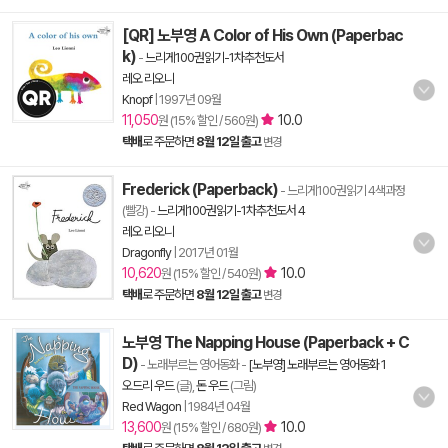
[QR] 노부영 A Color of His Own (Paperbac
k)
-
느리게100권읽기-1차추천도서
레오 리오니
Knopf
|
1997년 09월
11,050
10.0
원 (15% 할인 / 560원)
택배
로 주문하면
8월 12일 출고
변경
Frederick (Paperback)
- 느리게100권읽기 4색과정
(빨강)
-
느리게100권읽기-1차추천도서 4
레오 리오니
Dragonfly
|
2017년 01월
10,620
10.0
원 (15% 할인 / 540원)
택배
로 주문하면
8월 12일 출고
변경
노부영 The Napping House (Paperback + C
D)
- 노래부르는 영어동화
-
[노부영] 노래부르는 영어동화 1
오드리 우드
(글),
돈 우드
(그림)
Red Wagon
|
1984년 04월
13,600
10.0
원 (15% 할인 / 680원)