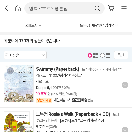
국내도서
노부영 여름방학 읽기책
이 분야에
173
개의 상품이 있습니다.
옵션
Swimmy (Paperback)
- 느리게100권읽기 4색과정 (빨
강)
-
느리게100권읽기-1차추천도서
레오 리오니
Dragonfly
|
2017년 01월
10,620
원 (15% 할인 / 540원)
내일 아침 7시
출근전 배송
양탄자배송
변경
노부영 Rosie's Walk (Paperback + CD)
- 노래
부르는 영어동화
-
[노부영] 노래부르는 영어동화 151
팻 허친스
(그림)