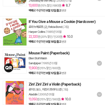
JYbooks(제이와이북스)
|
2006년 07월
13,600
8.7
원 (15% 할인 / 680원)
택배
로 주문하면
8월 12일 출고
변경
If You Give a Mouse a Cookie (Hardcover)
로라 누메로프
(글),
Felicia Bond
(그림)
Harper Collins
|
1985년 05월
22,320
10.0
원 (20% 할인 / 1,120원)
택배
로 주문하면
8월 18일 출고
변경
Mouse Paint (Paperback)
Ellen Stoll Walsh
Sandpiper
|
1995년 03월
11,900
원 (15% 할인 / 600원)
택배
로 주문하면
8월 12일 출고
변경
Zin! Zin! Zin! a Violin (Paperback)
로이드 모스
,
마조리 프라이스먼
(그림)
Aladdin
|
2000년 05월
11,050
10.0
원 (15% 할인 / 560원)
택배
로 주문하면
8월 12일 출고
변경