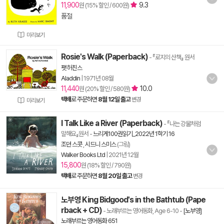
11,900
9.3
원 (15% 할인 / 600원)
품절
미리보기
Rosie's Walk (Paperback)
- 『로지의 산책』 원서
팻 허친스
Aladdin
|
1971년 08월
11,440
10.0
원 (20% 할인 / 580원)
택배
로 주문하면
8월 12일 출고
변경
미리보기
I Talk Like a River (Paperback)
- 『나는 강물처럼
말해요』원서
-
느리게100권읽기_2022년 1학기 16
조던 스콧
,
시드니 스미스
(그림)
Walker Books Ltd
|
2021년 12월
15,800
원 (18% 할인 / 790원)
택배
로 주문하면
8월 20일 출고
변경
노부영 King Bidgood's in the Bathtub (Pape
rback + CD)
- 노래부르는 영어동화, Age 6-10
-
[노부영]
노래부르는 영어동화 651