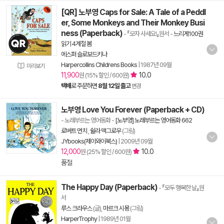
[QR] 노부영 Caps for Sale: A Tale of a Peddl
er, Some Monkeys and Their Monkey Busi
ness (Paperback)
- 『모자 사세요!』원서
-
느리게100권
읽기 4계절 봄
에스퍼 슬로보드키나
Harpercollins Childrens Books
|
1987년 09월
미리보기
11,900
10.0
원 (15% 할인 / 600원)
택배
로 주문하면
8월 12일 출고
변경
노부영 Love You Forever (Paperback + CD)
- 노래부르는 영어동화
-
[노부영] 노래부르는 영어동화 662
로버트 먼치
,
쉴라 맥그로우
(그림)
JYbooks(제이와이북스)
|
2009년 09월
12,000
10.0
원 (25% 할인 / 600원)
품절
The Happy Day (Paperback)
- 『모두 행복한 날』원
서
루스 크라우스
(글),
마르크 시몽
(그림)
HarperTrophy
|
1989년 01월