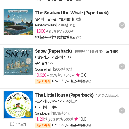
The Snail and the Whale (Paperback)
줄리아 도널드슨
,
악셀 셰플러
(그림)
Pan MacMillan
|
2016년 04월
11,900
원 (15% 할인 / 600원)
택배
로 주문하면
8월 12일 출고
변경
Snow (Paperback)
- 1999년 칼데콧 명예상
-
느리게10
0권읽기_2021년 4학기 36
유리 슐레비츠
Square Fish
|
2004년 10월
10,620
9.0
원 (15% 할인 / 540원)
내일 아침 7시
출근전 배송
양탄자배송
변경
The Little House (Paperback)
- 1943 Caldecott
-
느리게100권읽기-1차추천도서
버지니아 리 버튼
Sandpiper
|
1978년 04월
11,120
10.0
원 (20% 할인 / 560원)
미리보기
내일 아침 7시
출근전 배송
양탄자배송
변경