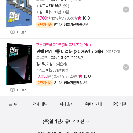
비상교육 편집부
(지은이)
비상교육
|
2019년 08월
11,700
10.0
원 (10% 할인 / 650원)
밤 11시
잠들기전 배송
양탄자배송
변경
미리보기
행운 아크릴 북마크 (대상도서 2만원 이상)
만렙 PM 고등 미적분 (2026년 고3용)
- 2015 개정
교육과정
-
고등 만렙 수학 (2026년)
김기탁
,
이성기
(지은이)
비상교육
|
2021년 10월
13,050
10.0
원 (10% 할인 / 720원)
밤 11시
잠들기전 배송
양탄자배송
변경
미리보기
로그인
전체 메뉴
회사 소개
출판사 안내
PC 버전
(주)알라딘커뮤니케이션