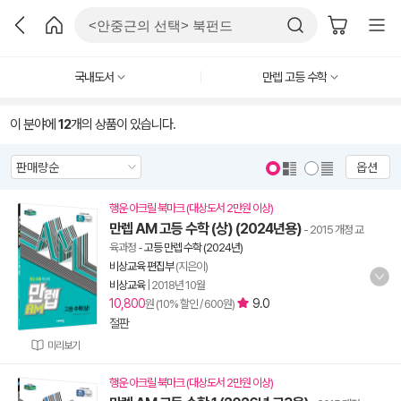
국내도서
만렙 고등 수학
이 분야에
12
개의 상품이 있습니다.
옵션
행운 아크릴 북마크 (대상도서 2만원 이상)
만렙 AM 고등 수학 (상) (2024년용)
- 2015 개정 교
육과정
-
고등 만렙 수학 (2024년)
비상교육 편집부
(지은이)
비상교육
|
2018년 10월
10,800
9.0
원 (10% 할인 / 600원)
절판
미리보기
행운 아크릴 북마크 (대상도서 2만원 이상)