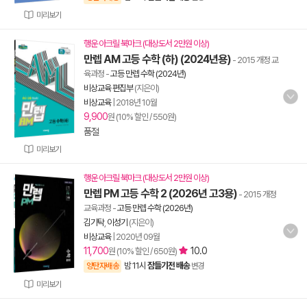
미리보기
행운 아크릴 북마크 (대상도서 2만원 이상)
만렙 AM 고등 수학 (하) (2024년용)
- 2015 개정 교
육과정
-
고등 만렙 수학 (2024년)
비상교육 편집부
(지은이)
비상교육
|
2018년 10월
9,900
원 (10% 할인 / 550원)
품절
미리보기
행운 아크릴 북마크 (대상도서 2만원 이상)
만렙 PM 고등 수학 2 (2026년 고3용)
- 2015 개정
교육과정
-
고등 만렙 수학 (2026년)
김기탁
,
이성기
(지은이)
비상교육
|
2020년 09월
11,700
10.0
원 (10% 할인 / 650원)
밤 11시
잠들기전 배송
양탄자배송
변경
미리보기