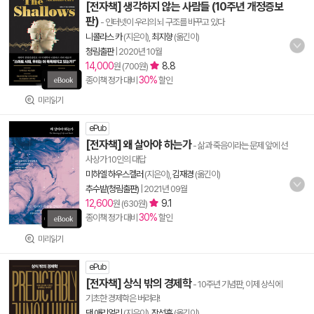
[전자책] 생각하지 않는 사람들 (10주년 개정증보
판)
- 인터넷이 우리의 뇌 구조를 바꾸고 있다
니콜라스 카
(지은이),
최지향
(옮긴이)
청림출판
|
2020년 10월
14,000
8.8
원 (700원)
30%
종이책 정가 대비
할인
미리읽기
ePub
[전자책] 왜 살아야 하는가
- 삶과 죽음이라는 문제 앞에 선
사상가 10인의 대답
미하엘 하우스켈러
(지은이),
김재경
(옮긴이)
추수밭(청림출판)
|
2021년 09월
12,600
9.1
원 (630원)
30%
종이책 정가 대비
할인
미리읽기
ePub
[전자책] 상식 밖의 경제학
- 10주년 기념판, 이제 상식에
기초한 경제학은 버려라!
댄 애리얼리
(지은이),
장석훈
(옮긴이)