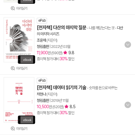
미리읽기
ePub
[전자책] 다산의 마지막 질문
- 나를 깨닫는다는 것
-
다산
의 마지막 시리즈
조윤제
(지은이)
청림출판
|
2022년 03월
11,900
9.8
원 (590원)
30%
종이책 정가 대비
할인
미리읽기
ePub
[전자책] 데이터 읽기의 기술
- 숫자를 돈으로 바꾸는
차현나
(지은이)
청림출판
|
2019년 11월
10,500
8.5
원 (520원)
30%
종이책 정가 대비
할인
미리읽기