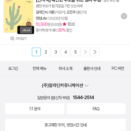
- 알고 보면 훌
륭한 부모가 될 자질을 가진 당신에게
일레인 N. 아론
(지은이),
김진주
(옮긴이)
청림Life
|
2022년 02월
10,500
10.0
원 (520원)
30%
종이책 정가 대비
할인
미리읽기
1
2
3
4
5
로그인
전체 메뉴
회사 소개
출판사 안내
PC 버전
(주)알라딘커뮤니케이션
1544-2514
일반문의 (발신자 부담)
1:1 문의
FAQ
중고매장 위치, 영업시간 안내