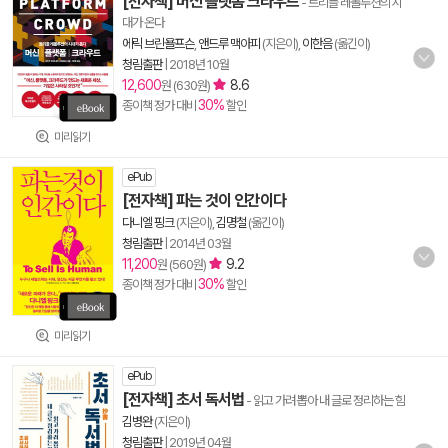
[전자책] 머신 플랫폼 크라우드
- 트리플 레볼루션의 시
대가 온다
에릭 브린욜프슨
,
앤드루 맥아피
(지은이),
이한음
(옮긴이)
청림출판
|
2018년 10월
12,600
8.6
원 (630원)
30%
종이책 정가 대비
할인
미리읽기
ePub
[전자책] 파는 것이 인간이다
다니엘 핑크
(지은이),
김명철
(옮긴이)
청림출판
|
2014년 03월
11,200
9.2
원 (560원)
30%
종이책 정가 대비
할인
미리읽기
ePub
[전자책] 초서 독서법
- 읽고 가려 뽑아 내 글로 정리하는 힘
김병완
(지은이)
청림출판
|
2019년 04월