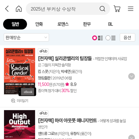
일반
만화
로맨스
판무
BL
옵션
ePub
[전자책] 실리콘밸리의 팀장들
- 까칠한 인재마저 사로잡
은 그들의 지독한 솔직함
킴 스콧
(지은이),
박세연
(옮긴이)
청림출판
|
2019년 06월
11,500
8.9
원 (570원)
30%
종이책 정가 대비
할인
미리읽기
ePub
[전자책] 하이 아웃풋 매니지먼트
- 어떻게 성과를 높일
것인가
앤드류 그로브
(지은이),
유정식
(옮긴이)