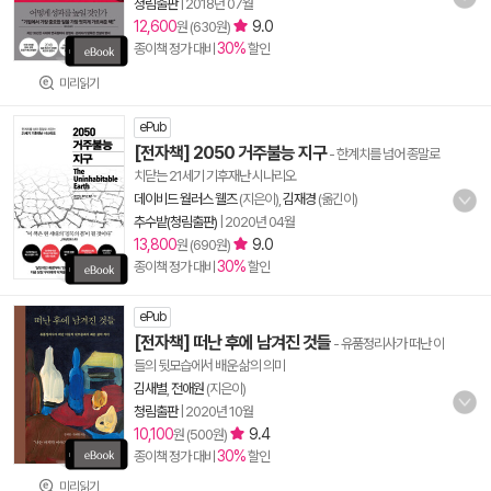
청림출판
|
2018년 07월
12,600
9.0
원 (630원)
30%
종이책 정가 대비
할인
미리읽기
ePub
[전자책] 2050 거주불능 지구
- 한계치를 넘어 종말로
치닫는 21세기 기후재난 시나리오
데이비드 월러스 웰즈
(지은이),
김재경
(옮긴이)
추수밭(청림출판)
|
2020년 04월
13,800
9.0
원 (690원)
30%
종이책 정가 대비
할인
ePub
[전자책] 떠난 후에 남겨진 것들
- 유품정리사가 떠난 이
들의 뒷모습에서 배운 삶의 의미
김새별
,
전애원
(지은이)
청림출판
|
2020년 10월
10,100
9.4
원 (500원)
30%
종이책 정가 대비
할인
미리읽기