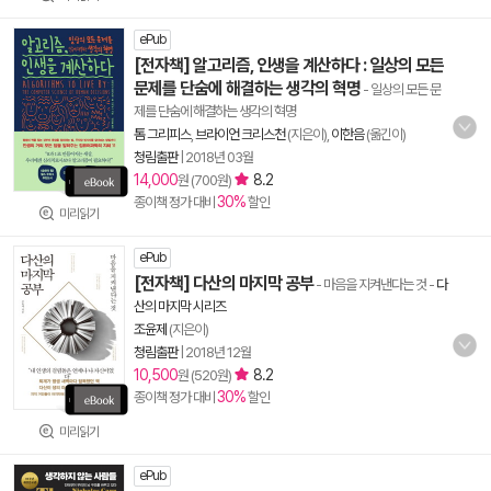
ePub
[전자책] 알고리즘, 인생을 계산하다 : 일상의 모든
문제를 단숨에 해결하는 생각의 혁명
- 일상의 모든 문
제를 단숨에 해결하는 생각의 혁명
톰 그리피스
,
브라이언 크리스천
(지은이),
이한음
(옮긴이)
청림출판
|
2018년 03월
14,000
8.2
원 (700원)
30%
종이책 정가 대비
할인
미리읽기
ePub
[전자책] 다산의 마지막 공부
- 마음을 지켜낸다는 것
-
다
산의 마지막 시리즈
조윤제
(지은이)
청림출판
|
2018년 12월
10,500
8.2
원 (520원)
30%
종이책 정가 대비
할인
미리읽기
ePub