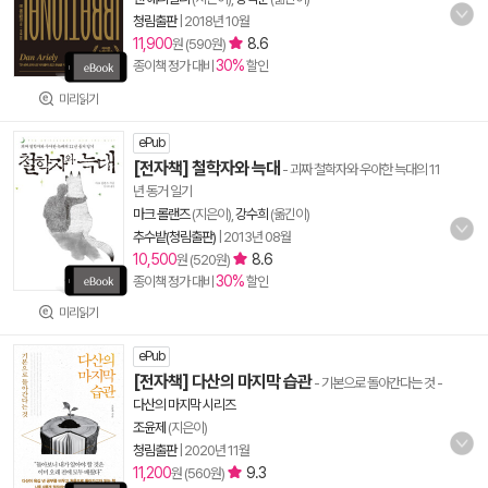
청림출판
|
2018년 10월
11,900
8.6
원 (590원)
30%
종이책 정가 대비
할인
미리읽기
ePub
[전자책] 철학자와 늑대
- 괴짜 철학자와 우아한 늑대의 11
년 동거 일기
마크 롤랜즈
(지은이),
강수희
(옮긴이)
추수밭(청림출판)
|
2013년 08월
10,500
8.6
원 (520원)
30%
종이책 정가 대비
할인
미리읽기
ePub
[전자책] 다산의 마지막 습관
- 기본으로 돌아간다는 것
-
다산의 마지막 시리즈
조윤제
(지은이)
청림출판
|
2020년 11월
11,200
9.3
원 (560원)