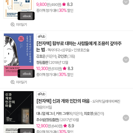
9,800
8.3
원 (490원)
30%
종이책 정가 대비
할인
미리읽기
ePub
[전자책] 함부로 대하는 사람들에게 조용히 갚아주
는 법
- 핵사이다 <삼우실> 인생 호신술
김효은
(지은이),
강인경
(그림)
청림출판
|
2018년 12월
10,300
8.3
원 (510원)
30%
종이책 정가 대비
할인
미리읽기
ePub
[전자책] 신과 개와 인간의 마음
- 도덕적 딜레마에 빠진
마음의 비밀
대니얼 웨그너
,
커트 그레이
(지은이),
최호영
(옮긴이)
추수밭(청림출판)
|
2017년 10월
12,900
8.9
원 (640원)
30%
종이책 정가 대비
할인