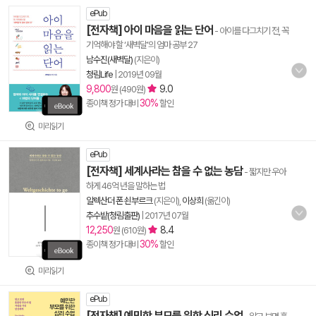
ePub
[전자책] 아이 마음을 읽는 단어
- 아이를 다그치기 전, 꼭
기억해야 할 ‘새벽달’의 엄마 공부 27
남수진(새벽달)
(지은이)
청림Life
|
2019년 09월
9,800
9.0
원 (490원)
30%
종이책 정가 대비
할인
미리읽기
ePub
[전자책] 세계사라는 참을 수 없는 농담
- 짧지만 우아
하게 46억 년을 말하는 법
알렉산더 폰 쇤부르크
(지은이),
이상희
(옮긴이)
추수밭(청림출판)
|
2017년 07월
12,250
8.4
원 (610원)
30%
종이책 정가 대비
할인
미리읽기
ePub
[전자책] 예민한 부모를 위한 심리 수업