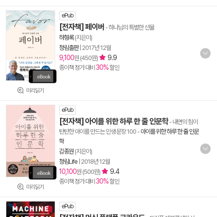
ePub
[전자책] 페이버
- 하나님의 특별한 선물
하형록
(지은이)
청림출판
|
2017년 12월
9,100
9.9
원 (450원)
30%
종이책 정가 대비
할인
미리읽기
ePub
[전자책] 아이를 위한 하루 한 줄 인문학
- 내면의 힘이
탄탄한 아이를 만드는 인생 문장 100
-
아이를 위한 하루 한 줄 인문
학
김종원
(지은이)
청림Life
|
2018년 12월
10,100
9.4
원 (500원)
30%
종이책 정가 대비
할인
미리읽기
ePub