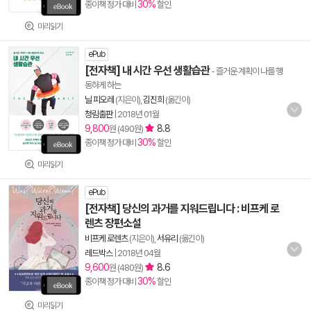
30%
종이책 정가 대비
할인
미리읽기
ePub
[전자책] 내 시간 우선 생활습관
- 즐거운 계획이 나를 행
동하게 하는
닐 피오레
(지은이),
김진희
(옮긴이)
청림출판
|
2018년 01월
9,800
8.8
원 (490원)
30%
종이책 정가 대비
할인
미리읽기
ePub
[전자책] 당신의 과거를 지워드립니다 : 비프케 로
렌츠 장편소설
비프케 로렌츠
(지은이),
서유리
(옮긴이)
레드박스
|
2018년 04월
9,600
8.6
원 (480원)
30%
종이책 정가 대비
할인
미리읽기