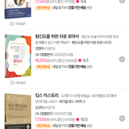
17,550
9.6
원 (10% 할인 / 970원)
내일 밤 11시
잠들기전 배송
양탄자배송
변경
미리보기
평신도를 위한 쉬운 로마서
- 평신도 눈높이에 딱 맞춘 정곡
을 꿰뚫는 쉽고 바른 해설서
-
평신도를 위한 쉬운 성경 시리즈
양형주
(지은이)
브니엘출판사
|
2022년 02월
18,000
9.5
원 (10% 할인 / 1,000원)
내일 밤 11시
잠들기전 배송
양탄자배송
변경
미리보기
킹스 히스토리
- 42명 이스라엘 왕들을 스토리텔링으로 풀어
낸 바이블 스토리
-
바이블 로드 3부작 3
남성덕
(지은이)
브니엘출판사
|
2021년 12월
17,550
10.0
원 (10% 할인 / 970원)
내일 밤 11시
잠들기전 배송
양탄자배송
변경