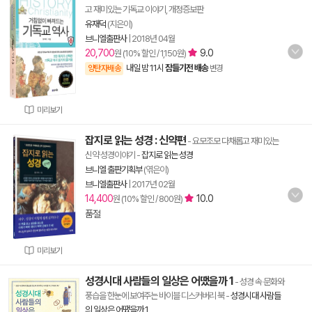
고 재미있는 기독교 이야기, 개정증보판
유재덕
(지은이)
브니엘출판사
|
2018년 04월
20,700
9.0
원 (10% 할인 / 1,150원)
내일 밤 11시
잠들기전 배송
양탄자배송
변경
미리보기
잡지로 읽는 성경 : 신약편
- 요모조모 다채롭고 재미있는
신약 성경이야기
-
잡지로 읽는 성경
브니엘 출판기획부
(엮은이)
브니엘출판사
|
2017년 02월
14,400
10.0
원 (10% 할인 / 800원)
품절
미리보기
성경시대 사람들의 일상은 어땠을까 1
- 성경 속 문화와
풍습을 한눈에 보여주는 바이블 디스커버리 북
-
성경시대 사람들
의 일상은 어땠을까 1