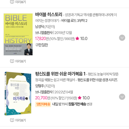
미리보기
바이블 히스토리
- 성경과 기독교 역사를 관통하여 나에게 이
어지는 성경이야기
-
바이블 로드 3부작 2
남성덕
(지은이)
브니엘출판사
|
2019년 12월
17,820
10.0
원 (10% 할인 / 990원)
구판절판
미리보기
평신도를 위한 쉬운 마가복음 1
- 평신도 눈높이에 딱 맞춘
정곡을 꿰뚫는 쉽고 바른 해설서
-
평신도를 위한 쉬운 성경 시리즈
양형주
(지은이)
브니엘출판사
|
2022년 04월
20,700
10.0
원 (10% 할인 / 1,150원)
내일 밤 11시
잠들기전 배송
양탄자배송
변경
미리보기