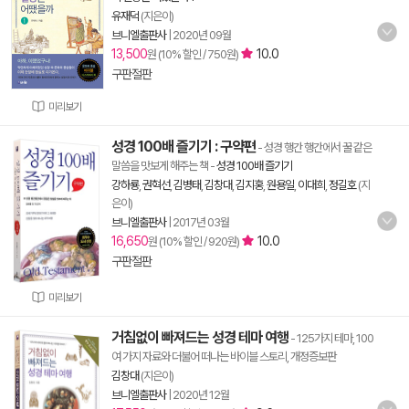
유재덕
(지은이)
브니엘출판사
|
2020년 09월
13,500
10.0
원 (10% 할인 / 750원)
구판절판
미리보기
성경 100배 즐기기 : 구약편
- 성경 행간 행간에서 꿀 같은
말씀을 맛보게 해주는 책
-
성경 100배 즐기기
강하룡
,
권혁선
,
김병태
,
김창대
,
김지홍
,
원용일
,
이대희
,
정길호
(지
은이)
브니엘출판사
|
2017년 03월
16,650
10.0
원 (10% 할인 / 920원)
구판절판
미리보기
거침없이 빠져드는 성경 테마 여행
- 125가지 테마, 100
여 가지 자료와 더불어 떠나는 바이블 스토리, 개정증보판
김창대
(지은이)
브니엘출판사
|
2020년 12월