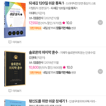
되새김 120일 쉬운 통독 1
- 드라마틱한 장면 중심의 스토
리텔링식 성경 읽기
-
되새김 120일 쉬운 통독 1
이대희
(지은이)
브니엘출판사
|
2021년 12월
17,550
10.0
원 (10% 할인 / 970원)
내일 밤 11시
잠들기전 배송
양탄자배송
변경
미리보기
솔로몬의 마지막 훈수
- 지혜자 솔로몬에게 듣는 인생 수업
김원태
(지은이)
브니엘출판사
|
2019년 11월
10,800
10.0
원 (10% 할인 / 600원)
내일 밤 11시
잠들기전 배송
양탄자배송
변경
미리보기
평신도를 위한 쉬운 창세기 1
- 인생 무대 위에 우뚝 서라
-