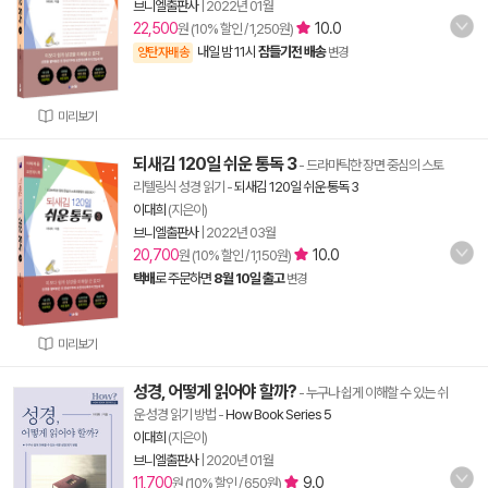
브니엘출판사
|
2022년 01월
22,500
10.0
원 (10% 할인 / 1,250원)
내일 밤 11시
잠들기전 배송
양탄자배송
변경
미리보기
되새김 120일 쉬운 통독 3
- 드라마틱한 장면 중심의 스토
리텔링식 성경 읽기
-
되새김 120일 쉬운 통독 3
이대희
(지은이)
브니엘출판사
|
2022년 03월
20,700
10.0
원 (10% 할인 / 1,150원)
택배
로 주문하면
8월 10일 출고
변경
미리보기
성경, 어떻게 읽어야 할까?
- 누구나 쉽게 이해할 수 있는 쉬
운 성경 읽기 방법
-
How Book Series 5
이대희
(지은이)
브니엘출판사
|
2020년 01월
11,700
9.0
원 (10% 할인 / 650원)