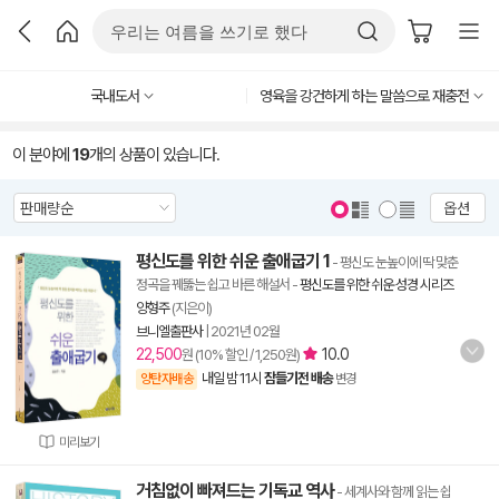
국내도서
영육을 강건하게 하는 말씀으로 재충전
이 분야에
19
개의 상품이 있습니다.
옵션
평신도를 위한 쉬운 출애굽기 1
- 평신도 눈높이에 딱 맞춘
정곡을 꿰뚫는 쉽고 바른 해설서
-
평신도를 위한 쉬운 성경 시리즈
양형주
(지은이)
브니엘출판사
|
2021년 02월
22,500
10.0
원 (10% 할인 / 1,250원)
내일 밤 11시
잠들기전 배송
양탄자배송
변경
미리보기
거침없이 빠져드는 기독교 역사
- 세계사와 함께 읽는 쉽