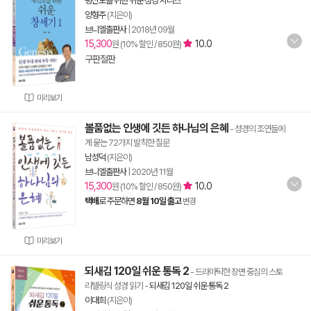
평신도를 위한 쉬운 성경 시리즈
양형주
(지은이)
브니엘출판사
|
2018년 09월
15,300
10.0
원 (10% 할인 / 850원)
구판절판
미리보기
볼품없는 인생에 깃든 하나님의 은혜
- 성경의 조연들에
게 묻는 72가지 발칙한 질문
남성덕
(지은이)
브니엘출판사
|
2020년 11월
15,300
10.0
원 (10% 할인 / 850원)
택배
로 주문하면
8월 10일 출고
변경
미리보기
되새김 120일 쉬운 통독 2
- 드라마틱한 장면 중심의 스토
리텔링식 성경 읽기
-
되새김 120일 쉬운 통독 2
이대희
(지은이)