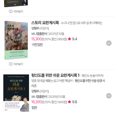
미리보기
스토리 요한계시록
- 누구나 한 권으로 아주 쉽게 이해하는
양형주
(지은이)
브니엘출판사
|
2021년 10월
15,300
9.4
원 (10% 할인 / 850원)
구판절판
미리보기
평신도를 위한 쉬운 요한계시록 1
- 평신도 눈높이에 딱
맞춘 정곡을 꿰뚫는 쉽고 바른 해설서
-
평신도를 위한 쉬운 성경 시
리즈
양형주
(지은이)
브니엘출판사
|
2020년 03월
16,200
9.8
원 (10% 할인 / 900원)
절판