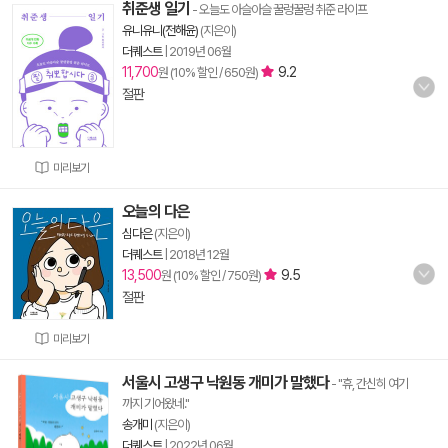
취준생 일기
- 오늘도 아슬아슬 꿀렁꿀렁 취준 라이프
유니유니(전해윤)
(지은이)
더퀘스트
|
2019년 06월
11,700
9.2
원 (10% 할인 / 650원)
절판
미리보기
오늘의 다은
심다은
(지은이)
더퀘스트
|
2018년 12월
13,500
9.5
원 (10% 할인 / 750원)
절판
미리보기
서울시 고생구 낙원동 개미가 말했다
- "휴, 간신히 여기
까지 기어왔네."
송개미
(지은이)
더퀘스트
|
2022년 06월