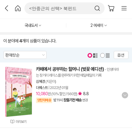
국내도서
2 에세이
이 분야에
4
개의 상품이 있습니다.
옵션
카페에서 공부하는 할머니 (벚꽃 에디션)
- 인생이라
는 장거리 레이스를 완주하기 위한 매일매일의 기록
심혜경
(지은이)
더퀘스트
|
2022년 01월
10,080
8.8
원 (10% 할인 / 560원)
밤 11시
잠들기전 배송
양탄자배송
변경
미리보기