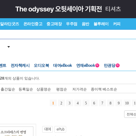
알라딘굿즈
온라인중고
중고매장
우주점
음반
블루레이
커피
벤트
전자책캐시
오디오북
대여eBook
연재eBook
만권당
N
N
28
개의 상품이 있습니다.
출간일순
등록일순
상품명순
평점순
저가격순
종이책 베스트순
1
2
3
4
5
6
7
8
9
10
1
전체
대여
ePub