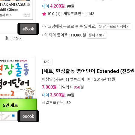
4,200원
대여
,
90
일
10.0
(
1
) | 세일즈포인트 :
142
만권당에서
무료로 볼 수 있어요.
첫 달 무료로 시작하기
이 책의 종이책 :
10,800
원
종이책 보기
미리읽기
대여
[세트] 현장출동 영어단어 Extended (전5권)
이창열
(지은이) |
앱투스미디어
| 2014년 11월
7,000원
, 마일리지
원
350
3,500원
대여
,
90
일
세일즈포인트 :
89
5권 세트