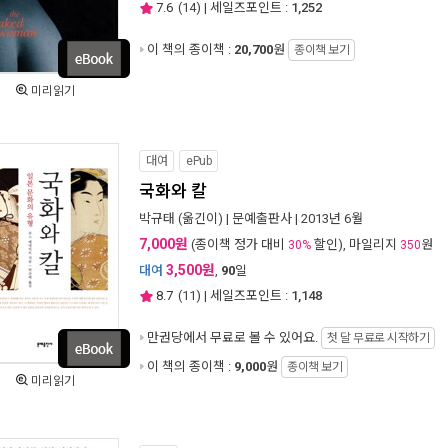
7.6
(
14
) | 세일즈포인트 :
1,252
이 책의 종이책 :
20,700
원
종이책 보기
미리읽기
대여
ePub
국화와 칼
박규태
(옮긴이) |
문예출판사
| 2013년 6월
7,000원
(종이책 정가 대비
할인), 마일리지
원
30%
350
3,500원
대여
,
90
일
8.7
(
11
) | 세일즈포인트 :
1,148
만권당에서
무료로 볼 수 있어요.
첫 달 무료로 시작하기
이 책의 종이책 :
9,000
원
종이책 보기
미리읽기