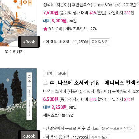
성석제
(지은이) |
휴먼앤북스(Human&Books)
| 2013년 
7,500원
(종이책 정가 대비
할인), 마일리지
원
40%
380
3,000원
대여
,
90
일
8.3
(
26
) | 세일즈포인트 :
276
이 책의 종이책 :
11,250
원
종이책 보기
미리읽기
대여
ePub
그 후 : 나쓰메 소세키 선집 - 에디터스 컬렉
나쓰메 소세키
(지은이),
김영식
(옮긴이) |
문예출판사
| 2
6,500원
(종이책 정가 대비
할인), 마일리지
원
50%
320
3,250원
대여
,
90
일
세일즈포인트 :
221
만권당에서
무료로 볼 수 있어요.
첫 달 무료로 시작하기
이 책의 종이책 :
11,700
원
종이책 보기