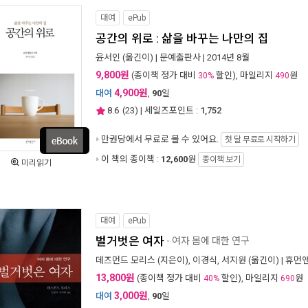
대여
ePub
공간의 위로 : 삶을 바꾸는 나만의 집
윤서인
(옮긴이) |
문예출판사
| 2014년 8월
9,800원
(종이책 정가 대비
할인), 마일리지
원
30%
490
4,900원
대여
,
90
일
8.6
(
23
) | 세일즈포인트 :
1,752
만권당에서
무료로 볼 수 있어요.
첫 달 무료로 시작하기
이 책의 종이책 :
12,600
원
종이책 보기
미리읽기
대여
ePub
벌거벗은 여자
- 여자 몸에 대한 연구
데즈먼드 모리스
(지은이),
이경식
,
서지원
(옮긴이) |
휴먼앤
13,800원
(종이책 정가 대비
할인), 마일리지
원
40%
690
3,000원
대여
,
90
일