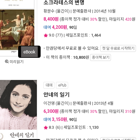
소크라테스의 변명
황문수
(옮긴이) |
문예출판사
| 2014년 10월
8,400원
(종이책 정가 대비
할인), 마일리지
원
30%
420
4,200원
대여
,
90
일
9.0
(
77
) | 세일즈포인트 :
1,464
만권당에서
무료로 볼 수 있어요.
첫 달 무료로 시작하기
이 책의 종이책 :
10,800
원
종이책 보기
미리읽기
대여
ePub
안네의 일기
이건영
(옮긴이) |
문예출판사
| 2013년 4월
6,300원
(종이책 정가 대비
할인), 마일리지
원
30%
310
3,150원
대여
,
90
일
8.3
(
6
) | 세일즈포인트 :
1,130