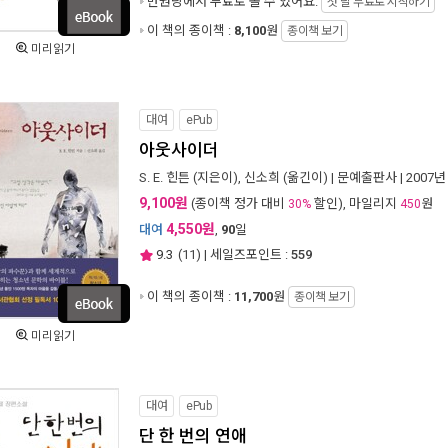
만권당에서
무료로 볼 수 있어요.
첫 달 무료로 시작하기
이 책의 종이책 :
8,100
원
종이책 보기
미리읽기
대여
ePub
아웃사이더
S. E. 힌튼
(지은이),
신소희
(옮긴이) |
문예출판사
| 2007년
9,100원
(종이책 정가 대비
할인), 마일리지
원
30%
450
4,550원
대여
,
90
일
9.3
(
11
) | 세일즈포인트 :
559
이 책의 종이책 :
11,700
원
종이책 보기
미리읽기
대여
ePub
단 한 번의 연애