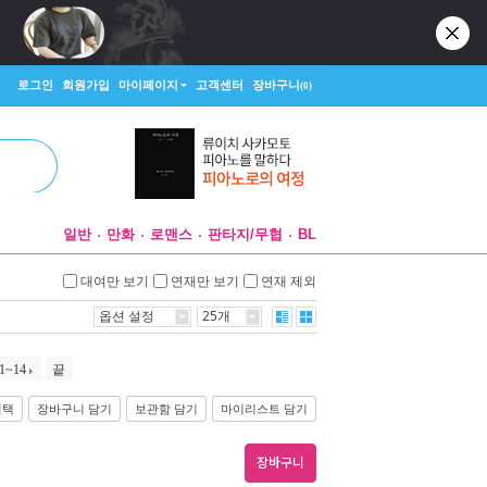
로그인
회원가입
마이페이지
고객센터
장바구니
(0)
일반
만화
로맨스
판타지/무협
BL
대여만 보기
연재만 보기
연재 제외
옵션 설정
25개
1~14
끝
선택
장바구니 담기
보관함 담기
마이리스트 담기
장바구니