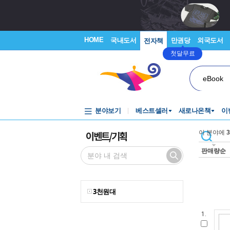
HOME
국내도서
만권당
외국도서
전자책
첫달무료
eBook
분야보기
베스트셀러
새로나온책
이
이벤트/기획
이 분야에
3
판매량순
3천원대
1.