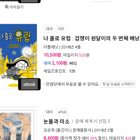
미리읽기
대여
PDF
나 홀로 유럽 : 겁쟁이 원달이의 두 번째 배
더플래닛
| 2018년 4월
10,500원
, 마일리지
원
520
2,100원
대여
,
90
일
세일즈포인트 :
125
만권당에서
무료로 볼 수 있어요.
첫 달 무료로 시작하기
대여
ePub
눈물과 미소
문예 세계 시 선집 3
ㅣ
김승희
(옮긴이) |
문예출판사
| 2014년 3월
8,400원
(종이책 정가 대비
할인), 마일리지
원
30%
420