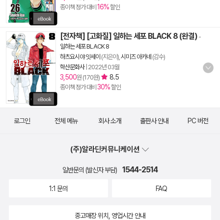
16%
종이책 정가 대비
할인
[전자책] [고화질] 일하는 세포 BLACK 8 (완결)
-
일하는 세포 BLACK 8
하츠요시야 잇세이
(지은이),
시미즈 아카네
(감수)
학산문화사
|
2022년 03월
3,500
8.5
원 (170원)
30%
종이책 정가 대비
할인
로그인
전체 메뉴
회사 소개
출판사 안내
PC 버전
(주)알라딘커뮤니케이션
1544-2514
일반문의 (발신자 부담)
1:1 문의
FAQ
중고매장 위치, 영업시간 안내