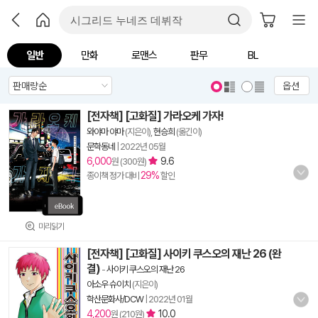
일반
만화
로맨스
판무
BL
옵션
[전자책] [고화질] 가라오케 가자!
와야마 야마
(지은이),
현승희
(옮긴이)
문학동네
|
2022년 05월
6,000
9.6
원 (300원)
29%
종이책 정가 대비
할인
미리읽기
[전자책] [고화질] 사이키 쿠스오의 재난 26 (완
결)
-
사이키 쿠스오의 재난 26
아소우 슈이치
(지은이)
학산문화사/DCW
|
2022년 01월
4,200
10.0
원 (210원)