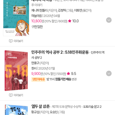
주 이야기
제니퍼 헌틀리
(지은이),
김정혁
(그림),
이화연
(옮긴이)
하늘마음
|
2020년 04월
10,800
10.0
원 (10% 할인 / 600원)
구판절판
미리보기
민주주의 역사 공부 2 : 5.18민주화운동
-
민주주의 역
사 공부 2
한홍구
(지은이)
창비
|
2020년 07월
9,900
9.5
원 (10% 할인 / 550원)
밤 11시
잠들기전 배송
양탄자배송
변경
미리보기
열두 살 삼촌
- 제7회 5.18 문학상 수상작
-
도토리숲 문고 2
황규섭
(지은이),
오승민
(그림)