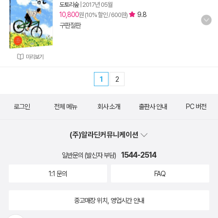
도토리숲
|
2017년 05월
10,800
9.8
원 (10% 할인 / 600원)
구판절판
미리보기
1
2
로그인
전체 메뉴
회사 소개
출판사 안내
PC 버전
(주)알라딘커뮤니케이션
1544-2514
일반문의 (발신자 부담)
1:1 문의
FAQ
중고매장 위치, 영업시간 안내