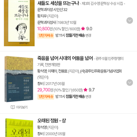
새들도 세상을 뜨는구나
- 제3회 김수영 문학상 수상 시집
-
문학과지성 시인선 32
황지우
(지은이)
문학과지성사
|
1983년 10월
10,800
9.0
원 (10% 할인 / 600원)
밤 11시
잠들기전 배송
양탄자배송
변경
죽음을 넘어 시대의 어둠을 넘어
- 광주 5월 민주항쟁의
기록, 전면개정판
황석영
,
이재의
,
전용호
(지은이),
(사)광주민주화운동기념사업회
(엮은이)
창비
|
2017년 05월
29,700
9.7
원 (10% 할인 / 1,650원)
밤 11시
잠들기전 배송
양탄자배송
변경
미리보기
오래된 정원 - 상
황석영
(지은이)
창비
|
2000년 05월