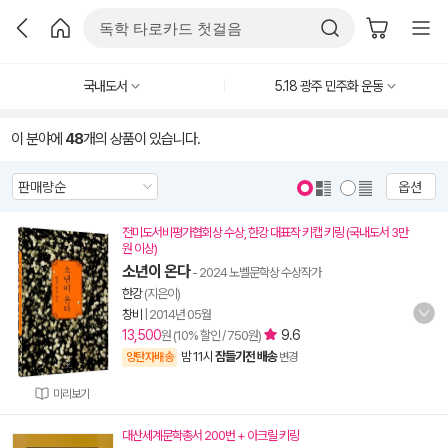
국내도서
5.18 광주 민주화 운동
이 분야에
48
개의 상품이 있습니다.
옵션
전미도서비평가협회상 수상, 한강 대표작 키캡 키링 (국내도서 3만
원 이상)
소년이 온다
- 2024 노벨문학상 수상작가
한강
(지은이)
창비
|
2014년 05월
13,500
9.6
원 (10% 할인 / 750원)
밤 11시
잠들기전 배송
양탄자배송
변경
미리보기
대산세계문학총서 200번 + 아크릴 키링