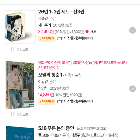
26년 1~3권 세트 - 전3권
강풀
(지은이)
재미주의
|
2012년 02월
32,400
9.8
원 (10% 할인 / 1,800원)
밤 11시
잠들기전 배송
양탄자배송
변경
미리보기
영화·드라마 원작 도서전. 알라딘 사은품 (이벤트 도서 포함 국내서
3만 5천원 이상)
오월의 청춘 1
- 이강 대본집
이강
(지은이)
김영사
|
2021년 06월
14,850
원 (10% 할인 / 820원)
밤 11시
잠들기전 배송
양탄자배송
변경
미리보기
5.18 푸른 눈의 증인
- 폴 코트라이트 회고록
폴 코트라이트
(지은이),
최용주
(옮긴이),
로빈 모이어
(사진)