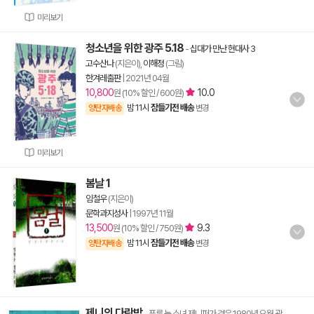
미리보기
청소년을 위한 광주 5.18
-
십대가 만난 현대사 3
고수산나
(지은이),
이해정
(그림)
한겨레출판
|
2021년 04월
10,800
10.0
원 (10% 할인 / 600원)
밤 11시
잠들기전 배송
양탄자배송
변경
미리보기
봄날 1
임철우
(지은이)
문학과지성사
|
1997년 11월
13,500
9.3
원 (10% 할인 / 750원)
밤 11시
잠들기전 배송
양탄자배송
변경
제니의 다락방
- 푸른 눈 소녀 제니퍼가 겪은 1980년 오월 광