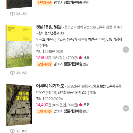
밤 11시
잠들기전 배송
양탄자배송
변경
미리보기
5월 18일, 맑음
- 청소년과 함께 읽는 5.18 민주화 운동 이야기
-
창비청소년문고 33
임광호
,
배주영
,
이민동
,
정수연
(지은이),
박만규
(감수),
5.18 기념재
단
(기획)
창비
|
2019년 03월
12,600
9.6
원 (10% 할인 / 700원)
밤 11시
잠들기전 배송
양탄자배송
변경
미리보기
아무리 얘기해도
- 5.18민주화운동
-
만화로 보는 민주화운동
마영신
(지은이),
민주화운동기념사업회
(기획)
창비
|
2020년 04월
14,400
8.8
원 (10% 할인 / 800원)
밤 11시
잠들기전 배송
양탄자배송
변경
미리보기