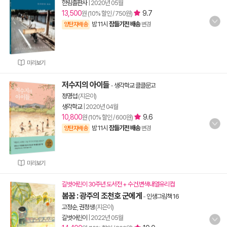
한림출판사
|
2020년 05월
13,500
9.7
원 (10% 할인 / 750원)
밤 11시
잠들기전 배송
양탄자배송
변경
미리보기
저수지의 아이들
-
생각학교 클클문고
정명섭
(지은이)
생각학교
|
2020년 04월
10,800
9.6
원 (10% 할인 / 600원)
밤 11시
잠들기전 배송
양탄자배송
변경
미리보기
길벗어린이 30주년 도서전 + 수건.변색내열유리컵
봄꿈 : 광주의 조천호 군에게
-
인생그림책 16
고정순
,
권정생
(지은이)
길벗어린이
|
2022년 05월