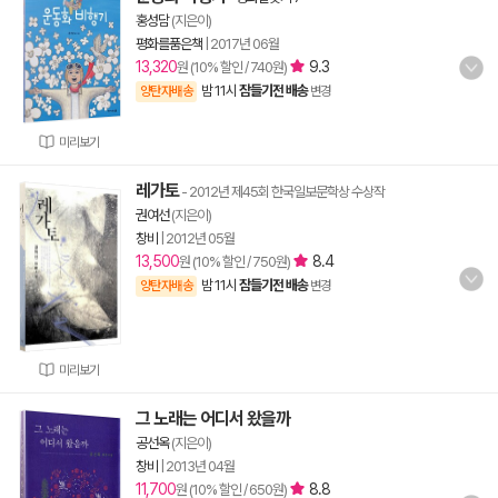
홍성담
(지은이)
평화를품은책
|
2017년 06월
13,320
9.3
원 (10% 할인 / 740원)
밤 11시
잠들기전 배송
양탄자배송
변경
미리보기
레가토
- 2012년 제45회 한국일보문학상 수상작
권여선
(지은이)
창비
|
2012년 05월
13,500
8.4
원 (10% 할인 / 750원)
밤 11시
잠들기전 배송
양탄자배송
변경
미리보기
그 노래는 어디서 왔을까
공선옥
(지은이)
창비
|
2013년 04월
11,700
8.8
원 (10% 할인 / 650원)