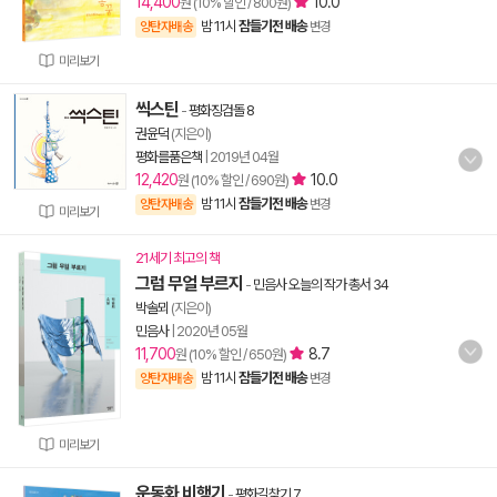
14,400
10.0
원 (10% 할인 / 800원)
밤 11시
잠들기전 배송
양탄자배송
변경
미리보기
씩스틴
-
평화징검돌 8
권윤덕
(지은이)
평화를품은책
|
2019년 04월
12,420
10.0
원 (10% 할인 / 690원)
밤 11시
잠들기전 배송
양탄자배송
변경
미리보기
21세기 최고의 책
그럼 무얼 부르지
-
민음사 오늘의 작가 총서 34
박솔뫼
(지은이)
민음사
|
2020년 05월
11,700
8.7
원 (10% 할인 / 650원)
밤 11시
잠들기전 배송
양탄자배송
변경
미리보기
운동화 비행기
-
평화길찾기 7