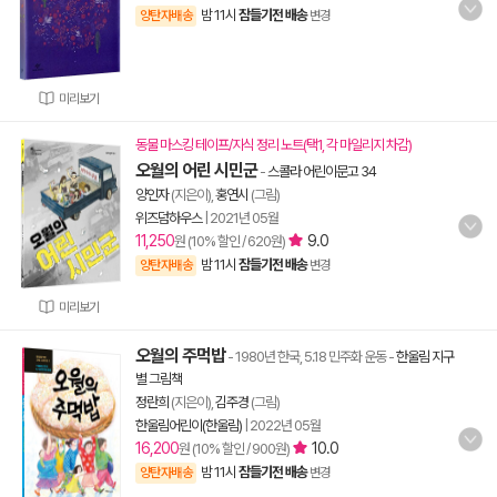
밤 11시
잠들기전 배송
양탄자배송
변경
미리보기
동물 마스킹 테이프/지식 정리 노트(택1, 각 마일리지 차감)
오월의 어린 시민군
-
스콜라 어린이문고 34
양인자
(지은이),
홍연시
(그림)
위즈덤하우스
|
2021년 05월
11,250
9.0
원 (10% 할인 / 620원)
밤 11시
잠들기전 배송
양탄자배송
변경
미리보기
오월의 주먹밥
- 1980년 한국, 5.18 민주화 운동
-
한울림 지구
별 그림책
정란희
(지은이),
김주경
(그림)
한울림어린이(한울림)
|
2022년 05월
16,200
10.0
원 (10% 할인 / 900원)
밤 11시
잠들기전 배송
양탄자배송
변경