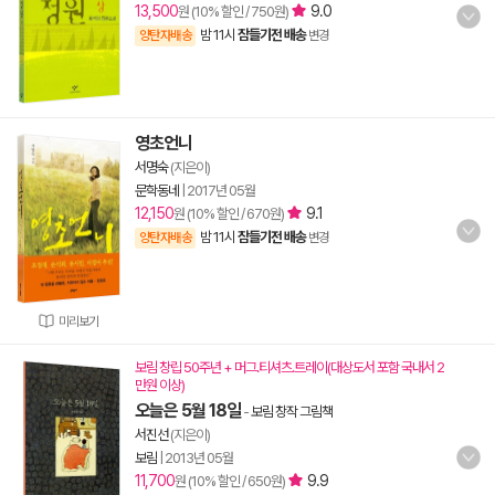
13,500
9.0
원 (10% 할인 / 750원)
밤 11시
잠들기전 배송
양탄자배송
변경
영초언니
서명숙
(지은이)
문학동네
|
2017년 05월
12,150
9.1
원 (10% 할인 / 670원)
밤 11시
잠들기전 배송
양탄자배송
변경
미리보기
보림 창립 50주년 + 머그.티셔츠.트레이(대상도서 포함 국내서 2
만원 이상)
오늘은 5월 18일
-
보림 창작 그림책
서진선
(지은이)
보림
|
2013년 05월
11,700
9.9
원 (10% 할인 / 650원)