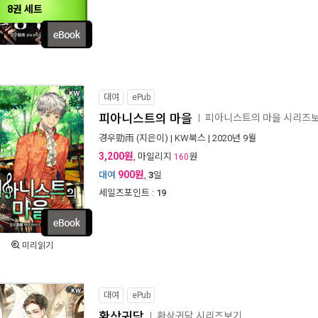
8권 세트
대여
ePub
피아니스트의 마을
피아니스트의 마을 시리즈
ㅣ
경우勁雨
(지은이) |
KW북스
| 2020년 9월
3,200원
, 마일리지
원
160
900원
대여
,
3
일
세일즈포인트 :
19
미리읽기
대여
ePub
환상귀담
환상귀담 시리즈보기
ㅣ