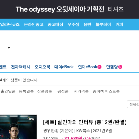
알라딘굿즈
온라인중고
중고매장
우주점
음반
블루레이
커피
벤트
전자책캐시
오디오북
대여eBook
연재eBook
만권당
N
N
4
개의 상품이 있습니다.
출간일순
등록일순
상품명순
평점순
저가격순
종이책 베스트순
전체
[세트] 살인마의 인터뷰 (총12권/완결)
경우勁雨
(지은이) |
KW북스
| 2021년 8월
31,680원
35,200
원 →
(
할인)