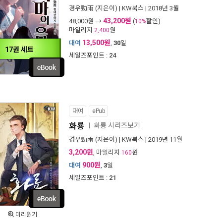
경우勁雨
(지은이) |
KW북스
| 2018년 3월
43,200원
48,000
원 →
(
할인)
10%
마일리지
원
2,400
13,500원
대여
,
30
일
17권 세트
세일즈포인트 :
24
대여
ePub
화룡
화룡 시리즈보기
ㅣ
경우勁雨
(지은이) |
KW북스
| 2019년 11월
3,200원
, 마일리지
원
160
900원
대여
,
3
일
세일즈포인트 :
21
미리읽기