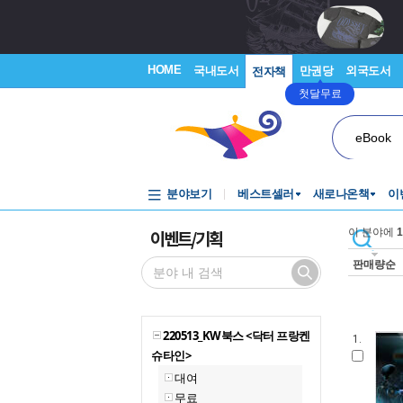
HOME
국내도서
만권당
외국도서
전자책
첫달무료
eBook
분야보기
베스트셀러
새로나온책
이
이벤트/기획
이 분야에
1
판매량순
220513_KW북스 <닥터 프랑켄
1.
슈타인>
대여
무료