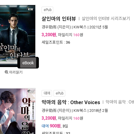
ePub
살인마의 인터뷰
살인마의 인터뷰 시리즈보기
ㅣ
경우勁雨
(지은이) |
KW북스
| 2021년 5월
3,200원
, 마일리지
원
160
세일즈포인트 :
36
미리읽기
대여
ePub
악마의 음악 : Other Voices
악마의 음악 : Ot
ㅣ
경우勁雨
(지은이) |
KW북스
| 2018년 2월
3,200원
, 마일리지
원
160
900원
대여
,
3
일
세일즈포인트 :
32