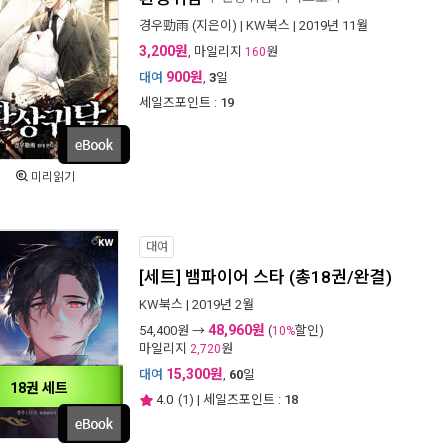
경우勁雨
(지은이) |
KW북스
| 2019년 11월
3,200원
, 마일리지
원
160
900원
대여
,
3
일
세일즈포인트 :
19
미리읽기
대여
[세트] 뱀파이어 스타 (총18권/완결)
KW북스
| 2019년 2월
48,960원
54,400
원 →
(
할인)
10%
마일리지
원
2,720
15,300원
대여
,
60
일
18권 세트
4.0
(
1
) | 세일즈포인트 :
18