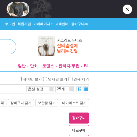
로그인
회원가입
마이페이지
고객센터
장바구니
(0)
일반
만화
로맨스
판타지/무협
BL
대여만 보기
연재만 보기
연재 제외
옵션 설정
25개
선택
장바구니 담기
보관함 담기
마이리스트 담기
장바구니
바로구매