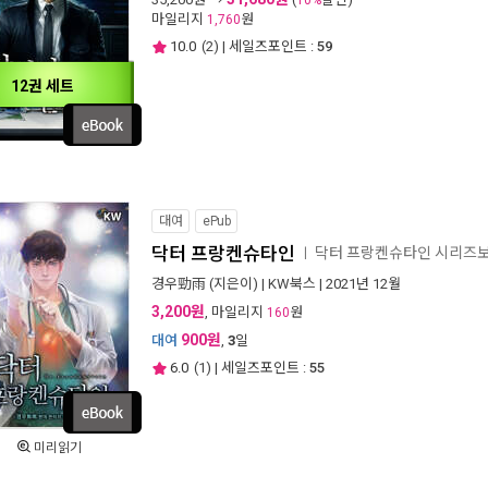
10%
마일리지
원
1,760
10.0
(
2
) | 세일즈포인트 :
59
12권 세트
대여
ePub
닥터 프랑켄슈타인
닥터 프랑켄슈타인 시리즈
ㅣ
경우勁雨
(지은이) |
KW북스
| 2021년 12월
3,200원
, 마일리지
원
160
900원
대여
,
3
일
6.0
(
1
) | 세일즈포인트 :
55
미리읽기