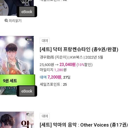
미리읽기
대여
[세트] 닥터 프랑켄슈타인 (총9권/완결)
경우勁雨
(지은이) |
KW북스
| 2022년 5월
23,040원
25,600
원 →
(
할인)
10%
마일리지
원
1,280
7,200원
대여
,
27
일
9권 세트
세일즈포인트 :
25
대여
[세트] 악마의 음악 : Other Voices (총17