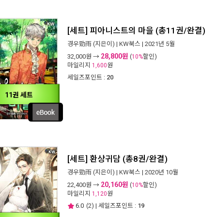
[세트] 피아니스트의 마을 (총11권/완결)
경우勁雨
(지은이) |
KW북스
| 2021년 5월
28,800원
32,000
원 →
(
할인)
10%
마일리지
원
1,600
세일즈포인트 :
20
11권 세트
[세트] 환상귀담 (총8권/완결)
경우勁雨
(지은이) |
KW북스
| 2020년 10월
20,160원
22,400
원 →
(
할인)
10%
마일리지
원
1,120
6.0
(
2
) | 세일즈포인트 :
19