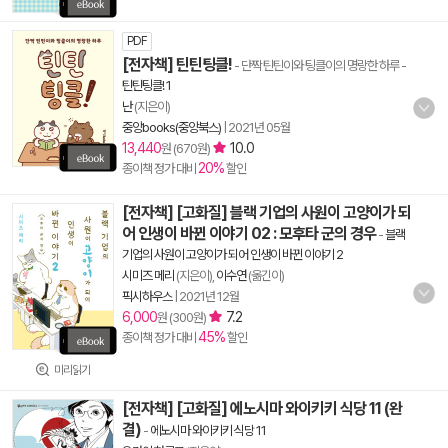
PDF
[전자책] 틴틴팅클!
- 단짝 틴틴이와 팅클이의 명랑한 하루
-
틴틴팅클! 1
난
(지은이)
중앙books(중앙북스)
|
2021년 05월
13,440
10.0
원 (670원)
20%
종이책 정가 대비
할인
[전자책] [고화질] 블랙 기업의 사원이 고양이가 되
어 인생이 바뀐 이야기 02 : 모후타 군의 경우
-
블랙
기업의 사원이 고양이가 되어 인생이 바뀐 이야기 2
시미즈 메리
(지은이),
이수연
(옮긴이)
픽시하우스
|
2021년 12월
6,000
7.2
원 (300원)
45%
종이책 정가 대비
할인
미리읽기
[전자책] [고화질] 에노시마 와이키키 식당 11 (완
결)
-
에노시마 와이키키 식당 11