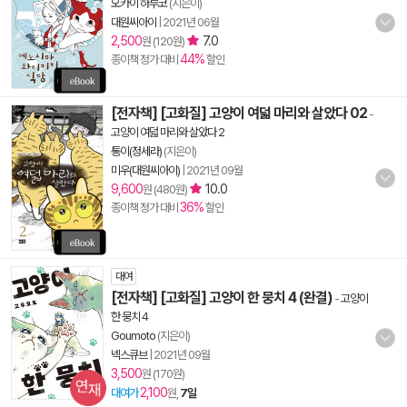
오카이 하루코
(지은이)
대원씨아이
|
2021년 06월
2,500
7.0
원 (120원)
44%
종이책 정가 대비
할인
[전자책] [고화질] 고양이 여덟 마리와 살았다 02
-
고양이 여덟 마리와 살았다 2
통이(정세라)
(지은이)
미우(대원씨아이)
|
2021년 09월
9,600
10.0
원 (480원)
36%
종이책 정가 대비
할인
대여
[전자책] [고화질] 고양이 한 뭉치 4 (완결)
-
고양이
한 뭉치 4
Goumoto
(지은이)
넥스큐브
|
2021년 09월
3,500
원 (170원)
2,100
대여가
원,
7일