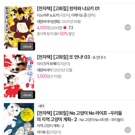
[전자책] [고화질] 한자와 냐오키 01
시노마루 노도카
(지은이),
이케이도 준
(원작)
대원씨아이(만화)
|
2021년 09월
4,000
7.3
원 (200원)
50%
종이책 정가 대비
할인
[전자책] [고화질] 또 만나! 03
-
또 만나! 3
이시즈카 유메미
(지은이)
대원씨아이
|
2021년 12월
3,500
원 (170원)
대여
[전자책] [고화질] No 고양이 No 라이프 ~우리들
의 지역 고양이 계획~ 2
-
No 고양이 No 라이프 ~우리들의
지역 고양이 계획~ 2
사이토 린
(지은이)