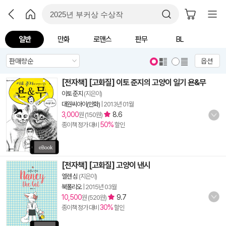
일반
만화
로맨스
판무
BL
옵션
[전자책] [고화질] 이토 준지의 고양이 일기 욘&무
이토 준지
(지은이)
대원씨아이(만화)
|
2013년 01월
3,000
8.6
원 (150원)
50%
종이책 정가 대비
할인
[전자책] [고화질] 고양이 낸시
엘렌 심
(지은이)
북폴리오
|
2015년 03월
10,500
9.7
원 (520원)
30%
종이책 정가 대비
할인