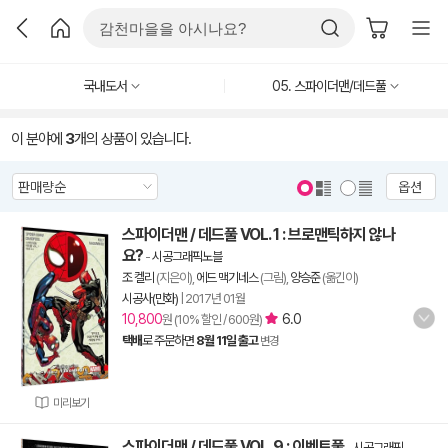
국내도서
05. 스파이더맨/데드풀
이 분야에
3
개의 상품이 있습니다.
옵션
스파이더맨 / 데드풀 VOL. 1 : 브로맨틱하지 않나
요?
-
시공그래픽노블
조 켈리
(지은이),
에드 맥기네스
(그림),
양승준
(옮긴이)
시공사(만화)
|
2017년 01월
10,800
6.0
원 (10% 할인 / 600원)
택배
로 주문하면
8월 11일 출고
변경
미리보기
스파이더맨 / 데드풀 VOL. 9 : 이벤트풀
-
시공그래픽