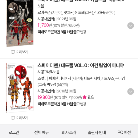
노블
로비 톰슨
(지은이),
맷 호락
,
짐 토웨
(그림),
김의용
(옮긴이)
시공사(만화)
|
2021년 09월
11,700
원 (10% 할인 / 650원)
택배
로 주문하면
8월 11일 출고
변경
미리보기
스파이더맨 / 데드풀 VOL. 0 : 이건 팀업이 아니야
-
시공그래픽노블
조 켈리
,
파비안 니시에자
(지은이),
패트릭 저처
,
피트 우즈
,
우나영
(그림),
박무성
(옮긴이)
시공사(만화)
|
2018년 06월
19,800
8.8
원 (10% 할인 / 1,100원)
택배
로 주문하면
8월 11일 출고
변경
미리보기
로그인
전체 메뉴
회사 소개
출판사 안내
PC 버전