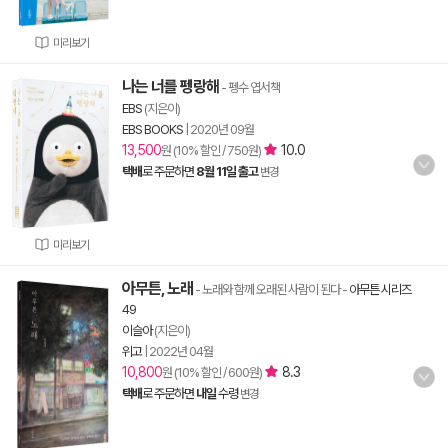
미리보기
나는 너를 펭랑해
- 펭수 엽서책
EBS
(지은이)
EBS BOOKS
|
2020년 09월
13,500
10.0
원 (10% 할인 / 750원)
택배
로 주문하면
8월 11일 출고
변경
미리보기
아무튼, 노래
- 노래와 함께 오래된 사람이 된다
-
아무튼 시리즈
49
이슬아
(지은이)
위고
|
2022년 04월
10,800
8.3
원 (10% 할인 / 600원)
택배
로 주문하면
내일
수령
변경