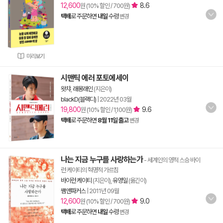
12,600
8.6
원 (10% 할인 / 700원)
택배
로 주문하면
내일
수령
변경
미리보기
시맨틱 에러 포토에세이
왓챠
,
래몽래인
(지은이)
blackD(블랙디)
|
2022년 03월
19,800
9.6
원 (10% 할인 / 1,100원)
택배
로 주문하면
8월 11일 출고
변경
나는 지금 누구를 사랑하는가
- 세계인의 영적 스승 바이
런 케이티의 혁명적 가르침
바이런 케이티
(지은이),
유영일
(옮긴이)
쌤앤파커스
|
2011년 09월
12,600
9.0
원 (10% 할인 / 700원)
택배
로 주문하면
내일
수령
변경