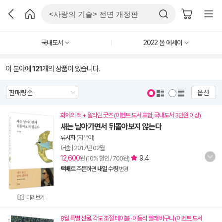
국내도서
2022 봄 에세이
이 분야에
121
개의 상품이 있습니다.
옵션
화제의 책 + 알라딘 굿즈 (이벤트 도서 포함, 국내도서 3만원 이상)
새는 날아가면서 뒤돌아보지 않는다
류시화
(지은이)
더숲
|
2017년 02월
12,600
9.4
원 (10% 할인 / 700원)
택배
로 주문하면
내일
수령
변경
미리보기
8월 특별 선물. 각도 조절 테이블 · 이동식 빨래 바구니 (이벤트 도서