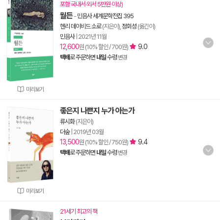
포함 국내서·외서 5만원 이상)
월든
-
민음사 세계문학전집 395
헨리 데이비드 소로
(지은이),
정회성
(옮긴이)
민음사
|
2021년 11월
12,600
9.0
원 (10% 할인 / 700원)
택배
로 주문하면
내일
수령
변경
미리보기
좋은지 나쁜지 누가 아는가
류시화
(지은이)
더숲
|
2019년 03월
13,500
9.4
원 (10% 할인 / 750원)
택배
로 주문하면
내일
수령
변경
미리보기
21세기 최고의 책