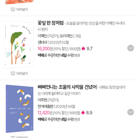
미리보기
꽃잎 한 장처럼
- 오늘을 살아가는 당신을 위한 이해인 수녀의
시 편지
이해인
(지은이),
오리여인
(그림)
샘터사
|
2022년 02월
16,200
9.7
원 (10% 할인 / 900원)
택배
로 주문하면
내일
수령
변경
미리보기
삐삐언니는 조울의 사막을 건넜어
- 아파도 힘껏 살아가
는 너에게 들려주고 싶은 이야기
이주현
(지은이)
한겨레출판
|
2020년 04월
12,420
8.9
원 (10% 할인 / 690원)
택배
로 주문하면
내일
수령
변경