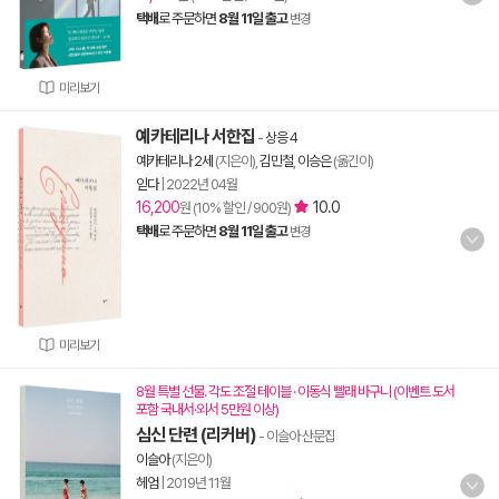
택배
로 주문하면
8월 11일 출고
변경
미리보기
예카테리나 서한집
-
상응 4
예카테리나 2세
(지은이),
김민철
,
이승은
(옮긴이)
읻다
|
2022년 04월
16,200
10.0
원 (10% 할인 / 900원)
택배
로 주문하면
8월 11일 출고
변경
미리보기
8월 특별 선물. 각도 조절 테이블 · 이동식 빨래 바구니 (이벤트 도서
포함 국내서·외서 5만원 이상)
심신 단련 (리커버)
- 이슬아 산문집
이슬아
(지은이)
헤엄
|
2019년 11월