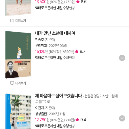
13,500
8.6
원 (10% 할인 / 750원)
택배
로 주문하면
내일
수령
변경
미리보기
내가 만난 소년에 대하여
천종호
(지은이)
우리학교
|
2021년 03월
15,120
9.7
원 (10% 할인 / 840원)
택배
로 주문하면
내일
수령
변경
미리보기
제 마음대로 살아보겠습니다
- 현실은 엉망이지만 그럼에
도 불구하고
이원지
(지은이)
상상출판
|
2019년 11월
12,780
9.4
원 (10% 할인 / 710원)
택배
로 주문하면
내일
수령
변경