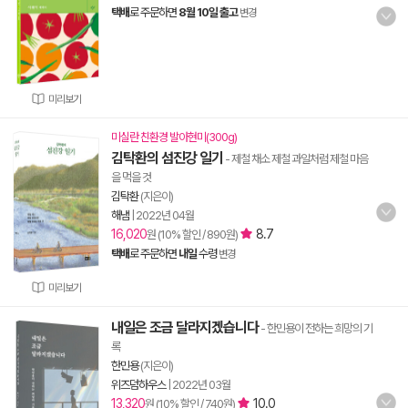
택배
로 주문하면
8월 10일 출고
변경
미리보기
미실란 친환경 발아현미(300g)
김탁환의 섬진강 일기
- 제철 채소 제철 과일처럼 제철 마음
을 먹을 것
김탁환
(지은이)
해냄
|
2022년 04월
16,020
8.7
원 (10% 할인 / 890원)
택배
로 주문하면
내일
수령
변경
미리보기
내일은 조금 달라지겠습니다
- 한민용이 전하는 희망의 기
록
한민용
(지은이)
위즈덤하우스
|
2022년 03월
13,320
10.0
원 (10% 할인 / 740원)