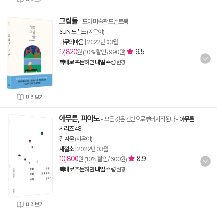
미리보기
그림들
- 모마 미술관 도슨트북
SUN 도슨트
(지은이)
나무의마음
|
2022년 03월
17,820
9.5
원 (10% 할인 / 990원)
택배
로 주문하면
내일
수령
변경
미리보기
아무튼, 피아노
- 모든 것은 건반으로부터 시작된다
-
아무튼
시리즈 48
김겨울
(지은이)
제철소
|
2022년 03월
10,800
8.9
원 (10% 할인 / 600원)
택배
로 주문하면
내일
수령
변경
미리보기