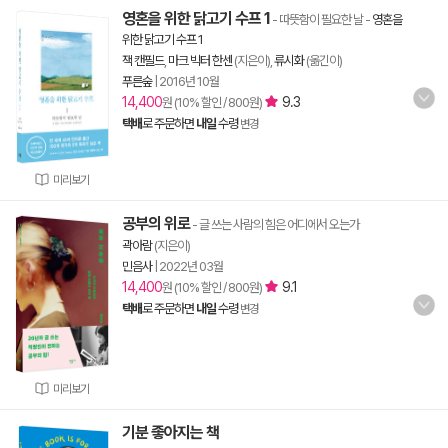
영혼을 위한 닭고기 수프 1
- 따뜻함이 필요한 날
-
영혼을
위한 닭고기 수프 1
잭 캔필드
,
마크 빅터 한센
(지은이),
류시화
(옮긴이)
푸른숲
|
2016년 10월
14,400
9.3
원 (10% 할인 / 800원)
택배
로 주문하면
내일
수령
변경
미리보기
공부의 위로
- 글 쓰는 사람의 힘은 어디에서 오는가
곽아람
(지은이)
민음사
|
2022년 03월
14,400
9.1
원 (10% 할인 / 800원)
택배
로 주문하면
내일
수령
변경
미리보기
기분 좋아지는 책