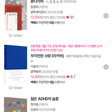
분더카머
- 시, 꿈, 돌, 숲, 빵, 이미지의 방
윤경희
(지은이)
문학과지성사
|
2021년 05월
13,500
9.1
원 (10% 할인 / 750원)
택배
로 주문하면
내일
수령
변경
미리보기
8월 특별 선물. 각도 조절 테이블 · 이동식 빨래 바구니 (이벤트 도서
포함 국내서·외서 5만원 이상)
부지런한 사랑 (리커버)
- 몸과 마음을 탐구하는 이슬아 글
방
이슬아
(지은이)
문학동네
|
2020년 10월
14,400
8.7
원 (10% 할인 / 800원)
택배
로 주문하면
내일
수령
변경
미리보기
젊은 ADHD의 슬픔
정지음
(지은이)
민음사
|
2021년 06월