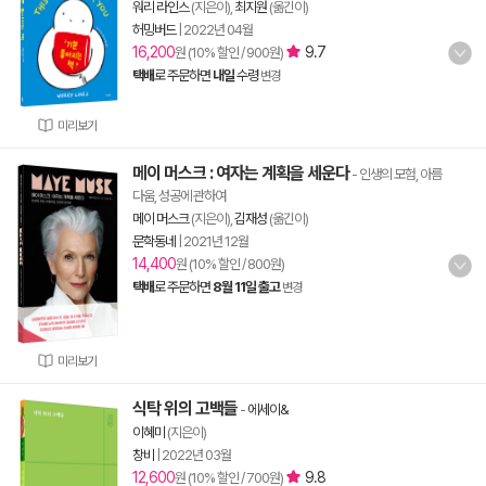
워리 라인스
(지은이),
최지원
(옮긴이)
허밍버드
|
2022년 04월
16,200
9.7
원 (10% 할인 / 900원)
택배
로 주문하면
내일
수령
변경
미리보기
메이 머스크 : 여자는 계획을 세운다
- 인생의 모험, 아름
다움, 성공에 관하여
메이 머스크
(지은이),
김재성
(옮긴이)
문학동네
|
2021년 12월
14,400
원 (10% 할인 / 800원)
택배
로 주문하면
8월 11일 출고
변경
미리보기
식탁 위의 고백들
-
에세이&
이혜미
(지은이)
창비
|
2022년 03월
12,600
9.8
원 (10% 할인 / 700원)